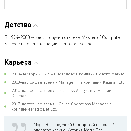
Детство
В 1994–2000 учился, получил степень Master of Computer
Science по специализации Computer Science.
Карьера
2003–декабрь 2007 г. - IT Manager в компании Magro Market
2003–настоящее время - Manager IT в компании Kaliman Ltd
2010–настоящее время - Business Analyst в компании
Kaliman
2017–настоящее время - Online Operations Manager в
компании Magic Bet Ltd.
Magic Bet - ведущий болгарский наземный
оператор казино. История Magic Bet