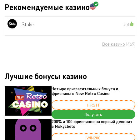
Рекомендуемые казино
Stake
7.8
Все казино
(469)
Лучшие бонусы казино
Четыре пригласительных бонуса и
фриспины в New Retro Casino
FIRST1
Получить
200% и 100 фриспинов на первый депозит
в Nokycbets
WIN200