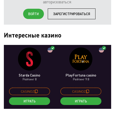
авторизоваться:
ВОЙТИ
ЗАРЕГИСТРИРОВАТЬСЯ
Интересные казино
Starda Casino
PlayFortuna casino
Рейтинг 8
Рейтинг 9.8
CASINOZ
CASINOZ
ИГРАТЬ
ИГРАТЬ