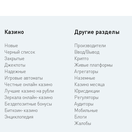
Казино
Другие разделы
Новые
Производители
Черный список
Ввод/Вывод
Закрытые
Крипто
Джекпоты
Живые платформы
Надежные
Агрегаторы
Игровые автоматы
Наземные
Честные онлайн казино
Казино месяца
Лучшие казино на рубли
Юрисдикции
Зеркала онлайн-казино
Регуляторы
Бездепозитные бонусы
Аудиторы
Биткоин-казино
Мобильные
Энциклопедия
Блоги
Жалобы