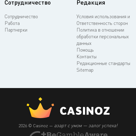
Сотрудничество
Редакция
Сотрудничество
Условия использования и
Работа
Ответственность сторон
Партнерки
Политика в отношении
обработки персональных
данных
Помощь
Контакты
Редакционные стандарты
Sitemap
азарт с умом — залог успеха!
2026 © Casinoz —