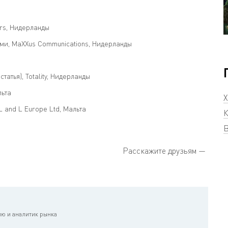
rs, Нидерланды
ми, MaXXus Communications, Нидерланды
татья), Totality, Нидерланды
льта
Х
L and L Europe Ltd, Мальта
К
В
Расскажите друзьям —
ю и аналитик рынка