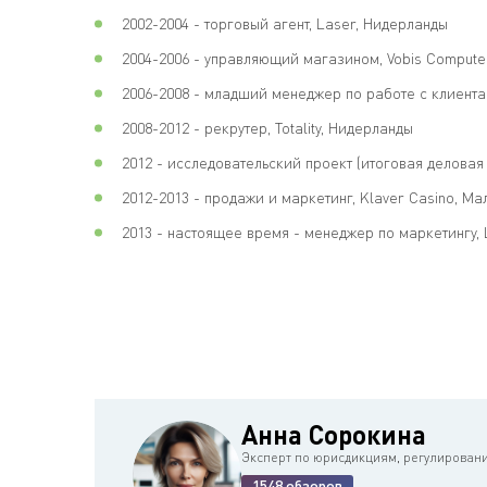
2002-2004 - торговый агент, Laser, Нидерланды
2004-2006 - управляющий магазином, Vobis Compute
2006-2008 - младший менеджер по работе с клиента
2008-2012 - рекрутер, Totality, Нидерланды
2012 - исследовательский проект (итоговая деловая с
2012-2013 - продажи и маркетинг, Klaver Casino, Ма
2013 - настоящее время - менеджер по маркетингу, 
Анна Сорокина
Эксперт по юрисдикциям, регулировани
1548 обзоров