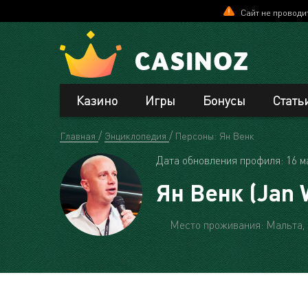
Сайт не проводи
Казино
Игры
Бонусы
Стать
Главная
Энциклопедия
Персоны: Ян Венк
Дата обновления профиля: 16 м
Ян Венк (Jan 
Место проживания: Мальта,