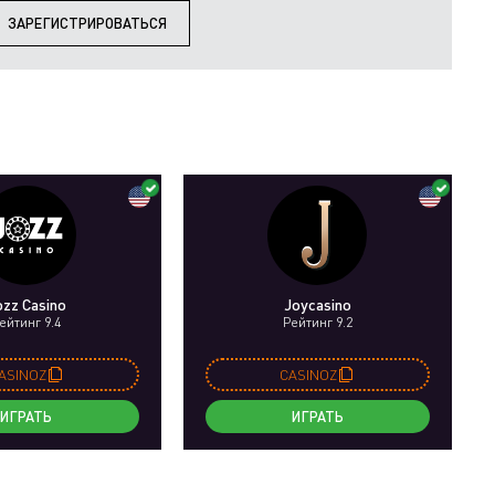
ЗАРЕГИСТРИРОВАТЬСЯ
ozz Casino
Joycasino
ейтинг 9.4
Рейтинг 9.2
ASINOZ
CASINOZ
ИГРАТЬ
ИГРАТЬ