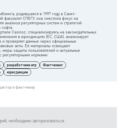
блинга, родившаяся в 1997 году в Санкт-
й факультет СПбГУ, она сместила фокус на
для анализа регуляторных систем и стратегий
 софта.
ортале Casinoz, специализируясь на законодательных
изменения в юрисдикциях (ЕС, США), анализирует
в и проверяет данные через официальные
равовые акты. Её материалы освещают
, меры защиты пользователей и актуальные
а
разработчики игр
Фактчекинг
а
юрисдикции
дактор и фактчекер
рий, необходимо авторизоваться: