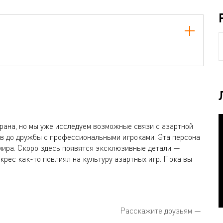
рана, но мы уже исследуем возможные связи с азартной
ов до дружбы с профессиональными игроками. Эта персона
ира. Скоро здесь появятся эксклюзивные детали —
крес как-то повлиял на культуру азартных игр. Пока вы
Расскажите друзьям —