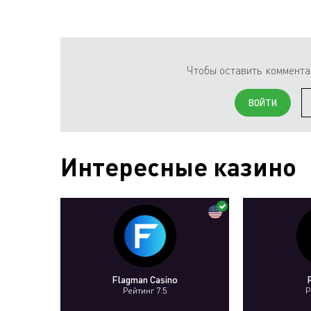
Чтобы оставить коммента
ВОЙТИ
Интересные казино
Flagman Casino
Рейтинг 7.5
Р