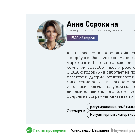
Анна Сорокина
Эксперт по юрисдикциям, регулировани
1548 обзоров
Анна — эксперт в сфере онлайн-гем
Петербурге. Окончив экономически
маркетинг и IT, что стало основой 
компаний-разработчиков игрового
С 2020-х годов Анна работает на п
аспектах индустрии: отслеживает 
финансовые результаты операторо
источники, включая зарубежные п
лицензирование, налогообложение
регулирование гемблинг
Эксперт в:
Регуляторная экспертиз
Факты проверены
Александр Васильев
Научный ре