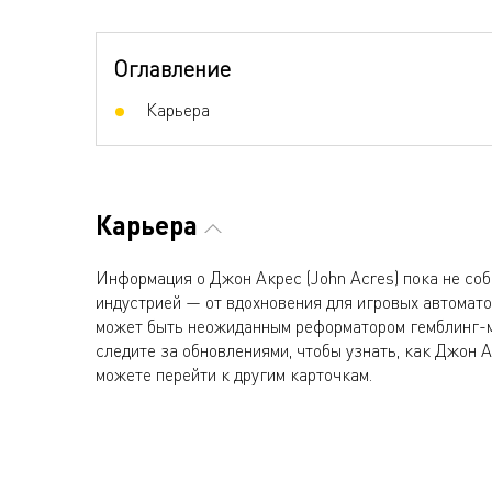
Оглавление
Карьера
Карьера
Информация о Джон Акрес (John Acres) пока не соб
индустрией — от вдохновения для игровых автомат
может быть неожиданным реформатором гемблинг-м
следите за обновлениями, чтобы узнать, как Джон А
можете перейти к другим карточкам.