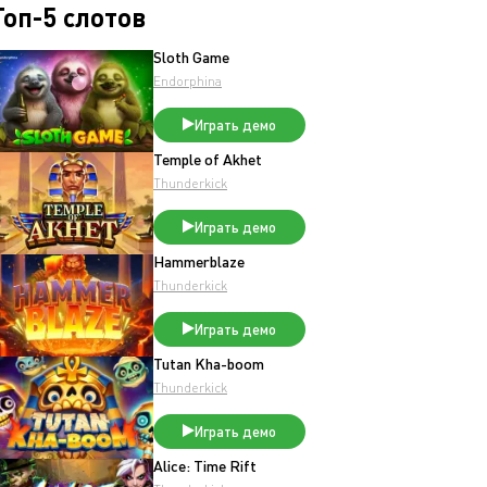
Топ-5 слотов
Sloth Game
Endorphina
Играть демо
Temple of Akhet
Thunderkick
Играть демо
Hammerblaze
Thunderkick
Играть демо
Tutan Kha-boom
Thunderkick
Играть демо
Alice: Time Rift