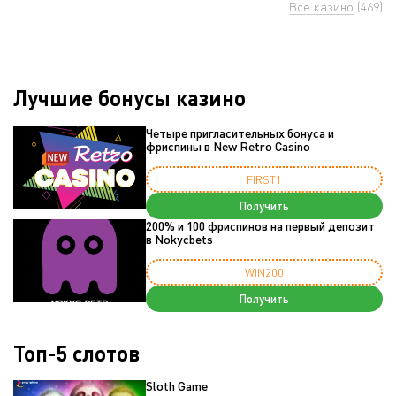
Все казино
(469)
Лучшие бонусы казино
Четыре пригласительных бонуса и
фриспины в New Retro Casino
FIRST1
Получить
200% и 100 фриспинов на первый депозит
в Nokycbets
WIN200
Получить
Топ-5 слотов
Sloth Game