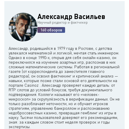
Александр Васильев
Научный редактор и фактчекер
160 обзоров
Александр, родившийся в 1979 году в Ростове, с детства
увлекался математикой и логикой, мечтая стать инженером.
Однако в конце 1990-х, открыв для себя онлайн-казино, он
переключился на изучение азартных игр, распознав в них
сложные математические системы. Работая в региональной
газете (от корреспондента до заместителя главного
редактора), он освоил фактчекинг и критический анализ —
навыки, которые позже стали основой его деятельности на
портале Casinoz . Александр проверяет каждую деталь: от
RTP слотов до условий бонусов, требуя документального
подтверждения. Коллеги называют его «человек-
микроскоп» за скрупулёзность в верификации данных. Он не
только разоблачает неточности, но и обучает игроков
стратегиям, управлению банкроллом и распознаванию
недобросовестных казино, превращая гемблинг из игры в
науку. Тысячи пользователей доверяют его рекомендациям,
зная: за каждым словом стоит неделя проверок и годы