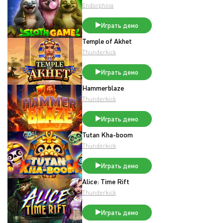
Endorphina
Играть демо
Temple of Akhet
Thunderkick
Играть демо
Hammerblaze
Thunderkick
Играть демо
Tutan Kha-boom
Thunderkick
Играть демо
Alice: Time Rift
Thunderkick
Играть демо