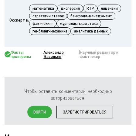
математика
дисперсия
RTP
лицензии
стратегии ставок
банкролл-менеджмент
Эксперт в:
фактчекинг
журналистская этика
гемблинг-механика
аналитика данных
Факты
Александр
Научный редактор и
проверены
Васильев
фактчекер
Чтобы оставить комментарий, необходимо
авторизоваться:
ВОЙТИ
ЗАРЕГИСТРИРОВАТЬСЯ