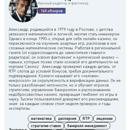
Научный редактор и фактчекер
160 обзоров
Александр, родившийся в 1979 году в Ростове, с детства
увлекался математикой и логикой, мечтая стать инженером.
Однако в конце 1990-х, открыв для себя онлайн-казино, он
переключился на изучение азартных игр, распознав в них
сложные математические системы. Работая в региональной
газете (от корреспондента до заместителя главного
редактора), он освоил фактчекинг и критический анализ —
навыки, которые позже стали основой его деятельности на
портале Casinoz . Александр проверяет каждую деталь: от
RTP слотов до условий бонусов, требуя документального
подтверждения. Коллеги называют его «человек-
микроскоп» за скрупулёзность в верификации данных. Он не
только разоблачает неточности, но и обучает игроков
стратегиям, управлению банкроллом и распознаванию
недобросовестных казино, превращая гемблинг из игры в
науку. Тысячи пользователей доверяют его рекомендациям,
зная: за каждым словом стоит неделя проверок и годы
математика
дисперсия
RTP
лицензии
стратегии ставок
банкролл-менеджмент
Эксперт в: