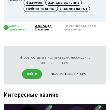
фактчекинг
журналистская этика
гемблинг-механика
аналитика данных
Факты
Александр
Научный редактор и
проверены
Васильев
фактчекер
Чтобы оставить комментарий, необходимо
авторизоваться:
ВОЙТИ
ЗАРЕГИСТРИРОВАТЬСЯ
Интересные казино