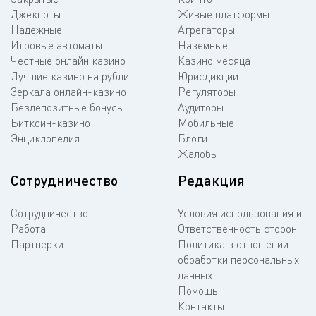
Джекпоты
Живые платформы
Надежные
Агрегаторы
Игровые автоматы
Наземные
Честные онлайн казино
Казино месяца
Лучшие казино на рубли
Юрисдикции
Зеркала онлайн-казино
Регуляторы
Бездепозитные бонусы
Аудиторы
Биткоин-казино
Мобильные
Энциклопедия
Блоги
Жалобы
Сотрудничество
Редакция
Сотрудничество
Условия использования и
Работа
Ответственность сторон
Партнерки
Политика в отношении
обработки персональных
данных
Помощь
Контакты