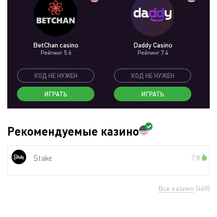
BetChan casino
Daddy Casino
Рейтинг 5.6
Рейтинг 7.4
КОД НЕ НУЖЕН
КОД НЕ НУЖЕН
ИГРАТЬ
ИГРАТЬ
Рекомендуемые казино
Stake
7.8
Все казино
(469)