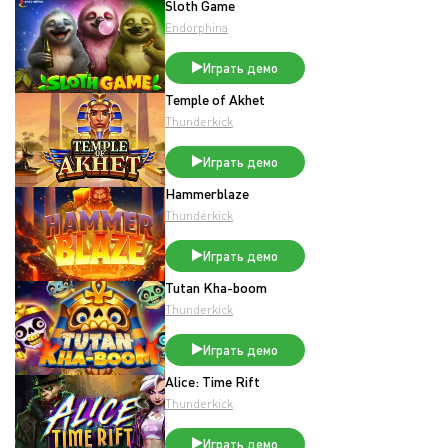
Sloth Game
Endorphina
Играть демо
Temple of Akhet
Thunderkick
Играть демо
Hammerblaze
Thunderkick
Играть демо
Tutan Kha-boom
Thunderkick
Играть демо
Alice: Time Rift
Thunderkick
Играть демо