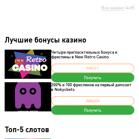
Все казино
(469)
Лучшие бонусы казино
Четыре пригласительных бонуса и
фриспины в New Retro Casino
FIRST1
Получить
200% и 100 фриспинов на первый депозит
в Nokycbets
WIN200
Получить
Топ-5 слотов