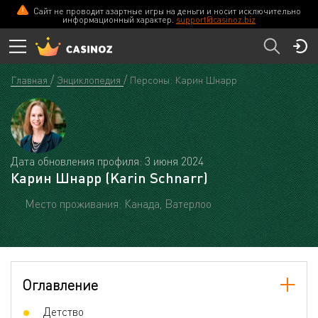
Сайт не проводит азартные игры на деньги и носит исключительно
информационный характер.
support@casinoz.biz
Главная
Энциклопедия
Персоны: Карин Шнарр
Дата обновления профиля: 3 июня 2024
Карин Шнарр (Karin Schnarr)
Место проживания: Канада, Ватерлоо
Оглавление
Детство