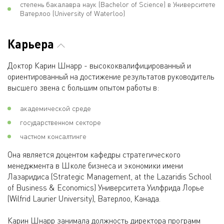
степень бакалавра наук (Bachelor of Science) в Университете
Ватерлоо (University of Waterloo)
Карьера
Доктор Карин Шнарр - высококвалифицированный и
ориентированный на достижение результатов руководитель
высшего звена с большим опытом работы в:
академической среде
государственном секторе
частном консалтинге
Она является доцентом кафедры стратегического
менеджмента в Школе бизнеса и экономики имени
Лазаридиса (Strategic Management, at the Lazaridis School
of Business & Economics) Университета Уилфрида Лорье
(Wilfrid Laurier University), Ватерлоо, Канада.
Карин Шнарр занимала должность директора программ