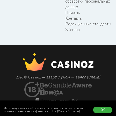
обработки персональных
данных
Помощь
Контакты
Редакционные стандарты
Sitemap
азарт с умом — залог успеха!
2026 © Casinoz —
Подписаться на RSS
Используя наши сайты или услуги, вы соглашаетесь на
ОК
использование нами файлов cookie
(Узнать больше)