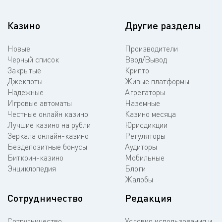
Казино
Другие разделы
Новые
Производители
Черный список
Ввод/Вывод
Закрытые
Крипто
Джекпоты
Живые платформы
Надежные
Агрегаторы
Игровые автоматы
Наземные
Честные онлайн казино
Казино месяца
Лучшие казино на рубли
Юрисдикции
Зеркала онлайн-казино
Регуляторы
Бездепозитные бонусы
Аудиторы
Биткоин-казино
Мобильные
Энциклопедия
Блоги
Жалобы
Сотрудничество
Редакция
Сотрудничество
Условия использования и