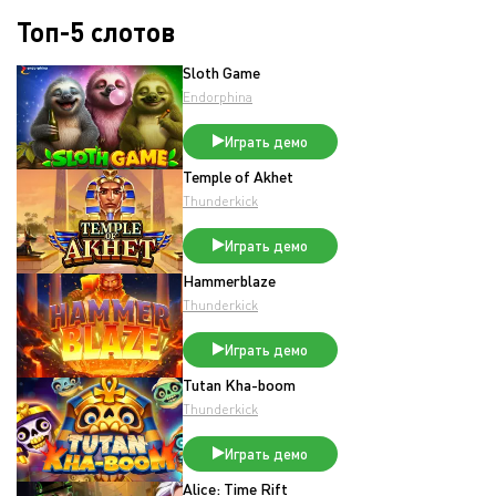
Топ-5 слотов
Sloth Game
Endorphina
Играть демо
Temple of Akhet
Thunderkick
Играть демо
Hammerblaze
Thunderkick
Играть демо
Tutan Kha-boom
Thunderkick
Играть демо
Alice: Time Rift