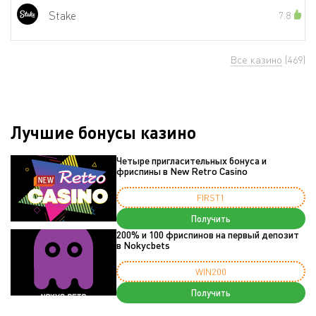
Stake
7.8
Все казино
(469)
Лучшие бонусы казино
Четыре пригласительных бонуса и
фриспины в New Retro Casino
FIRST1
Получить
200% и 100 фриспинов на первый депозит
в Nokycbets
WIN200
Получить