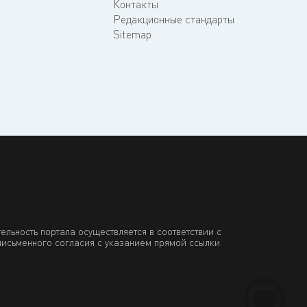
Контакты
Редакционные стандарты
Sitemap
ельность портала осуществляется в соответствии с
исьменного согласия с указанием прямой ссылки.