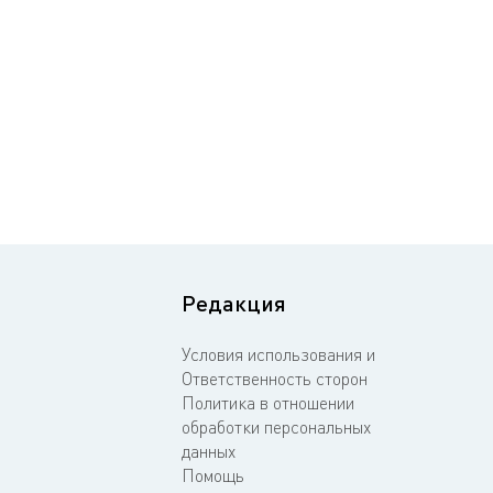
Редакция
Условия использования и
Ответственность сторон
Политика в отношении
обработки персональных
данных
Помощь