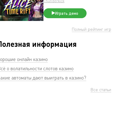
Thunderkick
Играть демо
Полный рейтинг игр
Полезная информация
орошие онлайн казино
сё о волатильности слотов казино
акие автоматы дают выиграть в казино?
Все статьи