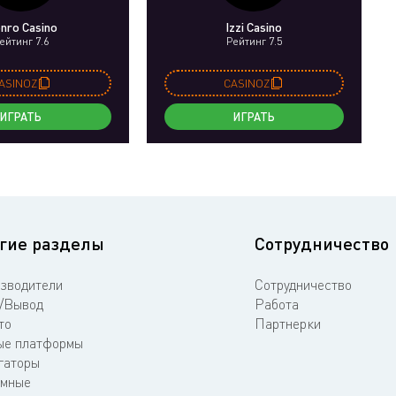
nro Casino
Izzi Casino
ейтинг 7.6
Рейтинг 7.5
ASINOZ
CASINOZ
ИГРАТЬ
ИГРАТЬ
гие разделы
Сотрудничество
зводители
Сотрудничество
/Вывод
Работа
то
Партнерки
е платформы
гаторы
мные