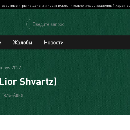
т азартные игры на деньги и носит исключительно информационный характе
и
Жалобы
Новости
нваря 2022
ior Shvartz)
, Тель-Авив