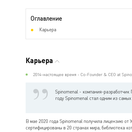
Оглавление
Карьера
Карьера
2014–настоящее время - Co-Founder & CEO at Spin
Spinomenal - компания-разработчик 
году Spinomenal стал одним из самых
В мае 2020 года Spinomenal получила лицензию от 
сертифицированы в 20 странах мира, библиотека ко