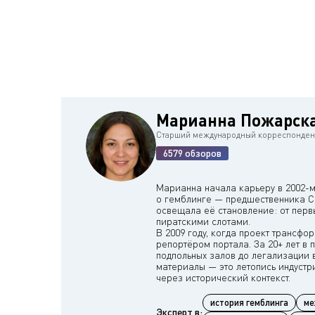
Марианна Пожарск
Старший международный корреспондент
6579 обзоров
Марианна начала карьеру в 2002-м
о гемблинге — предшественника Ca
освещала её становление: от перв
пиратскими слотами.
В 2009 году, когда проект трансф
репортёром портала. За 20+ лет в
подпольных залов до легализации в
материалы — это летопись индустри
история гемблинга
ме
Эксперт в: