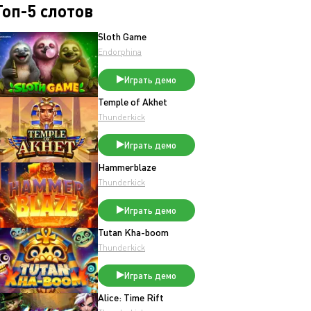
Топ-5 слотов
Sloth Game
Endorphina
Играть демо
Temple of Akhet
Thunderkick
Играть демо
Hammerblaze
Thunderkick
Играть демо
Tutan Kha-boom
Thunderkick
Играть демо
Alice: Time Rift