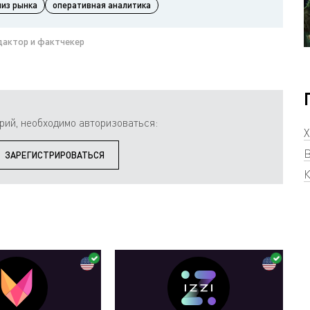
лиз рынка
оперативная аналитика
дактор и фактчекер
рий, необходимо авторизоваться:
Х
В
ЗАРЕГИСТРИРОВАТЬСЯ
К