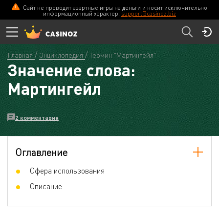
Сайт не проводит азартные игры на деньги и носит исключительно
информационный характер.
support@casinoz.biz
Главная
Энциклопедия
Термин "Мартингейл"
Значение слова:
Мартингейл
2 комментария
Оглавление
Сфера использования
Описание