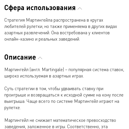
Сфера использования
Стратегия Мартингейла распространена в кругах
любителей рулетки, но также применяема в других видах
азартных развлечений. Она востребована у клиентов
онлайн-казино и реальных заведений.
Описание
Мартингейл (англ. Martingale) – популярная система ставок,
широко используемая в азартных играх.
Суть стратегии в том, чтобы удваивать ставку при
проигрыше и возвращаться к исходной сумме на кону после
выигрыша. Чаще всего по системе Мартингейл играют на
рулетке.
Мартингейл не снижает математическое превосходство
заведения, заложенное в игры. Соответственно, эта