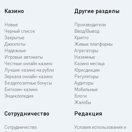
Казино
Другие разделы
Новые
Производители
Черный список
Ввод/Вывод
Закрытые
Крипто
Джекпоты
Живые платформы
Надежные
Агрегаторы
Игровые автоматы
Наземные
Честные онлайн казино
Казино месяца
Лучшие казино на рубли
Юрисдикции
Зеркала онлайн-казино
Регуляторы
Бездепозитные бонусы
Аудиторы
Биткоин-казино
Мобильные
Энциклопедия
Блоги
Жалобы
Сотрудничество
Редакция
Сотрудничество
Условия использования и