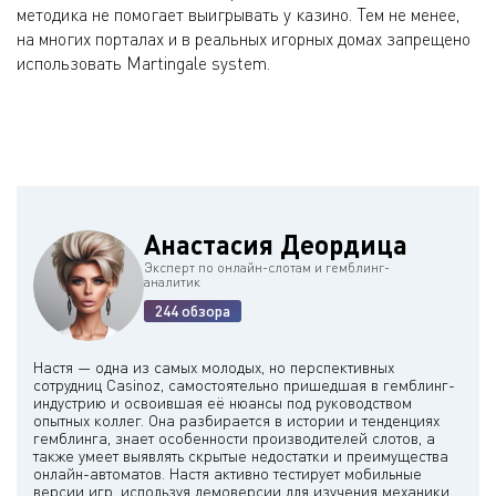
методика не помогает выигрывать у казино. Тем не менее,
на многих порталах и в реальных игорных домах запрещено
использовать Martingale system.
Анастасия Деордица
Эксперт по онлайн-слотам и гемблинг-
аналитик
244 обзора
Настя — одна из самых молодых, но перспективных
сотрудниц Casinoz, самостоятельно пришедшая в гемблинг-
индустрию и освоившая её нюансы под руководством
опытных коллег. Она разбирается в истории и тенденциях
гемблинга, знает особенности производителей слотов, а
также умеет выявлять скрытые недостатки и преимущества
онлайн-автоматов. Настя активно тестирует мобильные
версии игр, используя демоверсии для изучения механики