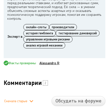
перед реальными ставками, и избегает рискованных сумм,
предпочитая теоретический подход. Её сила — в умении
объяснять сложные аспекты азартных игр и оказывать
психологическую поддержку игрокам, помогая им сохранять
онлайн-слоты
производители
история гемблинга
тестирование демоверсий
Эксперт в:
управление игровыми рисками
анализ игровой механики
Факты проверены
Alessandro R
Комментарии
2
Обсудить на форуме
Сначала старые