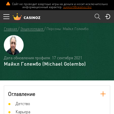
Сайт не проводит азартные игры на деньги и носит исключительно
информационный характер.
support@casinoz.biz
Главная
Энциклопедия
Персоны: Майкл Голембо
Дата обновления профиля: 17 сентября 2021
Майкл Голембо (Michael Golembo)
Оглавление
Детство
Карьера