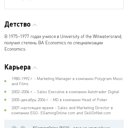
Детство
В 1975–1977 годах учился в University of the Witwatersrand,
получил степень BA Economics по специализации
Economics.
Карьера
1980–1992 г. - Marketing Manager в компании Polygram Music
and Films
2002–2004 г. - Sales Executive в компании Autotrader Digital
2005–декабрь 2006 г. - MD в компании Head of Poker
2007–настоящее время - Sales and Marketing Director в
компании EGO- EGamingOnline.com and SkillOnNet.com
EGamingOnlne (EGO) - одна из крупнейших