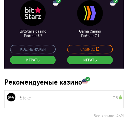
BitStarz casino
Gama Casino
Рейтинг 8.7
Рейтинг 7.1
КОД НЕ НУЖЕН
CASINOZ
ИГРАТЬ
ИГРАТЬ
Рекомендуемые казино
Stake
7.8
Все казино
(469)