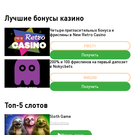
Лучшие бонусы казино
Четыре пригласительных бонуса и
фриспины в New Retro Casino
FIRST1
Получить
200% и 100 фриспинов на первый депозит
в Nokycbets
WIN200
Получить
Топ-5 слотов
Sloth Game
Endorphina