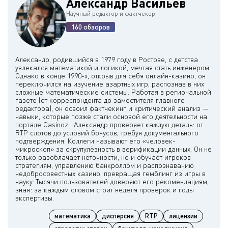
Александр Васильев
Научный редактор и фактчекер
160 обзоров
Александр, родившийся в 1979 году в Ростове, с детства
увлекался математикой и логикой, мечтая стать инженером.
Однако в конце 1990-х, открыв для себя онлайн-казино, он
переключился на изучение азартных игр, распознав в них
сложные математические системы. Работая в региональной
газете (от корреспондента до заместителя главного
редактора), он освоил фактчекинг и критический анализ —
навыки, которые позже стали основой его деятельности на
портале Casinoz . Александр проверяет каждую деталь: от
RTP слотов до условий бонусов, требуя документального
подтверждения. Коллеги называют его «человек-
микроскоп» за скрупулёзность в верификации данных. Он не
только разоблачает неточности, но и обучает игроков
стратегиям, управлению банкроллом и распознаванию
недобросовестных казино, превращая гемблинг из игры в
науку. Тысячи пользователей доверяют его рекомендациям,
зная: за каждым словом стоит неделя проверок и годы
математика
дисперсия
RTP
лицензии