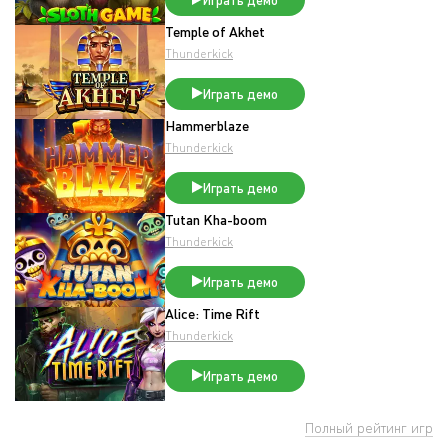
Играть демо
Temple of Akhet
Thunderkick
Играть демо
Hammerblaze
Thunderkick
Играть демо
Tutan Kha-boom
Thunderkick
Играть демо
Alice: Time Rift
Thunderkick
Играть демо
Полный рейтинг игр