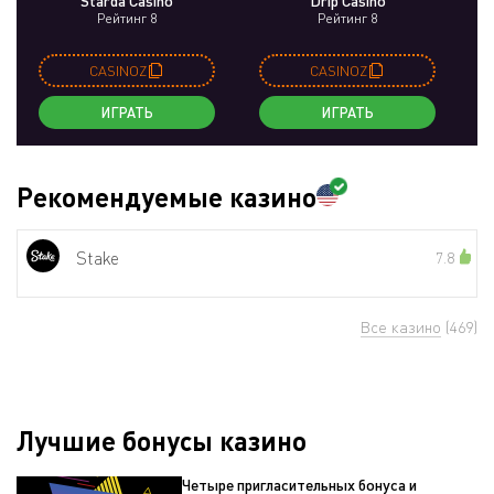
Starda Casino
Drip Casino
Рейтинг 8
Рейтинг 8
CASINOZ
CASINOZ
ИГРАТЬ
ИГРАТЬ
Рекомендуемые казино
Stake
7.8
Все казино
(469)
Лучшие бонусы казино
Четыре пригласительных бонуса и