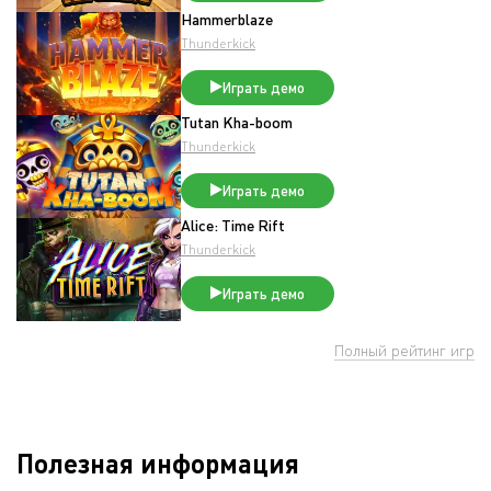
Hammerblaze
Thunderkick
Играть демо
Tutan Kha-boom
Thunderkick
Играть демо
Alice: Time Rift
Thunderkick
Играть демо
Полный рейтинг игр
Полезная информация