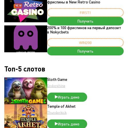
фриспины в New Retro Casino
FIRST1
Получить
200% и 100 фриспинов на первый депозит
в Nokycbets
WIN200
Получить
Топ-5 слотов
Sloth Game
Endorphina
Играть демо
Temple of Akhet
Thunderkick
Играть демо