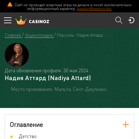
Сайт не проводит азартные игры на деньги и носит исключительно
информационный характер.
support@casinoz.biz
Главная
Энциклопедия
Персоны: Надия Аттард
Дата обновления профиля: 30 мая 2024
Надия Аттард (Nadiya Attard)
Место проживания: Мальта, Сент-Джулианс
Оглавление
Детство