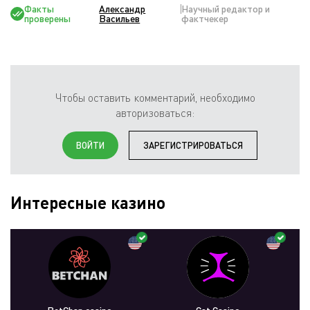
Факты
Александр
Научный редактор и
проверены
Васильев
фактчекер
Чтобы оставить комментарий, необходимо
авторизоваться:
ВОЙТИ
ЗАРЕГИСТРИРОВАТЬСЯ
Интересные казино