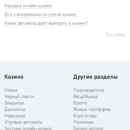
Хорошие онлайн казино
Всё о волатильности слотов казино
Какие автоматы дают выиграть в казино?
Все статьи
Казино
Другие разделы
Новые
Производители
Черный список
Ввод/Вывод
Закрытые
Крипто
Джекпоты
Живые платформы
Надежные
Агрегаторы
Игровые автоматы
Наземные
Честные онлайн казино
Казино месяца