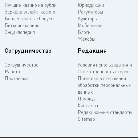
Лучшие казино на рубли
Юрисдикции
Зеркала онлайн-казино
Регуляторы
Бездепозитные бонусы
Аудиторы
Биткоин-казино
Мобильные
Энциклопедия
Блоги
Жалобы
Сотрудничество
Редакция
Сотрудничество
Условия использования и
Работа
Ответственность сторон
Партнерки
Политика в отношении
обработки персональных
данных
Помощь
Контакты
Редакционные стандарты
Sitemap