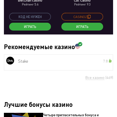
BetChan casino
Cat Casino
Рейтинг 5.6
Рейтинг 9.3
КОД НЕ НУЖЕН
CASINOZ
ИГРАТЬ
ИГРАТЬ
Рекомендуемые казино
Stake
7.8
Все казино
(469)
Лучшие бонусы казино
Четыре пригласительных бонуса и