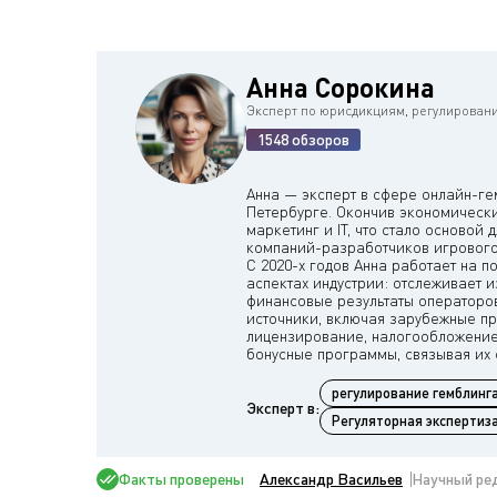
Анна Сорокина
Эксперт по юрисдикциям, регулировани
1548 обзоров
Анна — эксперт в сфере онлайн-гем
Петербурге. Окончив экономически
маркетинг и IT, что стало основой 
компаний-разработчиков игрового
С 2020-х годов Анна работает на п
аспектах индустрии: отслеживает 
финансовые результаты операторо
источники, включая зарубежные п
лицензирование, налогообложение
регулирование гемблинг
Эксперт в:
Регуляторная экспертиз
Факты проверены
Александр Васильев
Научный ре