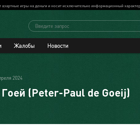
т азартные игры на деньги и носит исключительно информационный характе
и
Жалобы
Новости
преля 2024
Гоей (Peter-Paul de Goeij)