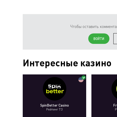
Чтобы оставить коммента
ВОЙТИ
Интересные казино
SpinBetter Casino
Fr
Рейтинг 7.3
Р