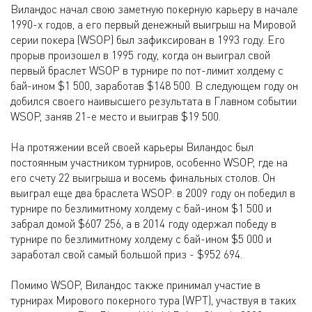
Виландос начал свою заметную покерную карьеру в начале
1990-х годов, а его первый денежный выигрыш на Мировой
серии покера (WSOP) был зафиксирован в 1993 году. Его
прорыв произошел в 1995 году, когда он выиграл свой
первый браслет WSOP в турнире по пот-лимит холдему с
бай-ином $1 500, заработав $148 500. В следующем году он
добился своего наивысшего результата в Главном событии
WSOP, заняв 21-е место и выиграв $19 500.
На протяжении всей своей карьеры Виландос был
постоянным участником турниров, особенно WSOP, где на
его счету 22 выигрыша и восемь финальных столов. Он
выиграл еще два браслета WSOP: в 2009 году он победил в
турнире по безлимитному холдему с бай-ином $1 500 и
забрал домой $607 256, а в 2014 году одержал победу в
турнире по безлимитному холдему с бай-ином $5 000 и
заработал свой самый большой приз - $952 694.
Помимо WSOP, Виландос также принимал участие в
турнирах Мирового покерного тура (WPT), участвуя в таких