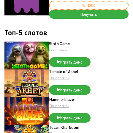
WIN200
Получить
Топ-5 слотов
Sloth Game
Endorphina
Играть демо
Temple of Akhet
Thunderkick
Играть демо
Hammerblaze
Thunderkick
Играть демо
Tutan Kha-boom