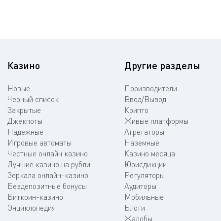
Казино
Другие разделы
Новые
Производители
Черный список
Ввод/Вывод
Закрытые
Крипто
Джекпоты
Живые платформы
Надежные
Агрегаторы
Игровые автоматы
Наземные
Честные онлайн казино
Казино месяца
Лучшие казино на рубли
Юрисдикции
Зеркала онлайн-казино
Регуляторы
Бездепозитные бонусы
Аудиторы
Биткоин-казино
Мобильные
Энциклопедия
Блоги
Жалобы