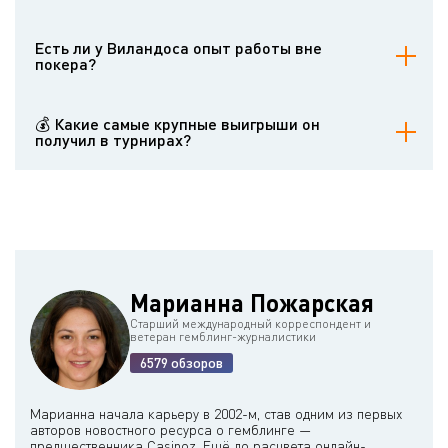
Его наивысший результат - 21-е место в Главном событии WSOP
1996 года, заработавшее $19 500.
Есть ли у Виландоса опыт работы вне
покера?
Да, он получил дипломы Афинского и Хьюстонского
университетов и работал инженером-электриком, прежде чем
💰 Какие самые крупные выигрыши он
сосредоточиться на покере.
получил в турнирах?
Его самый крупный одиночный приз составил $952 694 за победу
в турнире по безлимитному холдему WSOP $5 000 в 2014 году.
Также он заработал $607 256 в 2009 году в турнире WSOP $1 500
No Limit Hold'em.
Марианна Пожарская
Старший международный корреспондент и
ветеран гемблинг-журналистики
6579 обзоров
Марианна начала карьеру в 2002-м, став одним из первых
авторов новостного ресурса о гемблинге —
предшественника Casinoz. Ещё до расцвета онлайн-