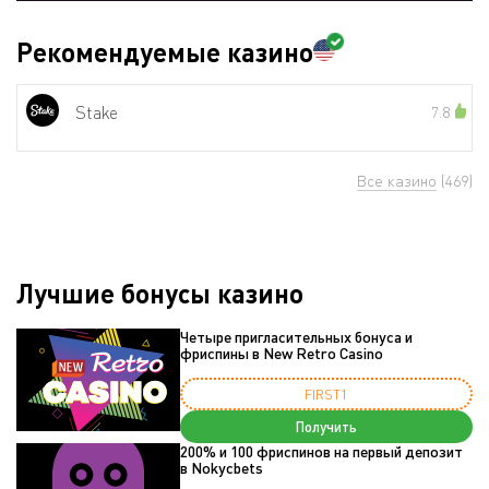
Рекомендуемые казино
Stake
7.8
Все казино
(469)
Лучшие бонусы казино
Четыре пригласительных бонуса и
фриспины в New Retro Casino
FIRST1
Получить
200% и 100 фриспинов на первый депозит
в Nokycbets