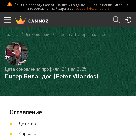
Сайт не проводит азартные игры на деньги и носит исключительно
информационный характер.
support@casinoz.biz
Главная
Энциклопедия
Персоны: Питер Виландос
Дата обновления профиля: 21 мая 2025
Питер Виландос (Peter Vilandos)
Оглавление
Детство
Карьера