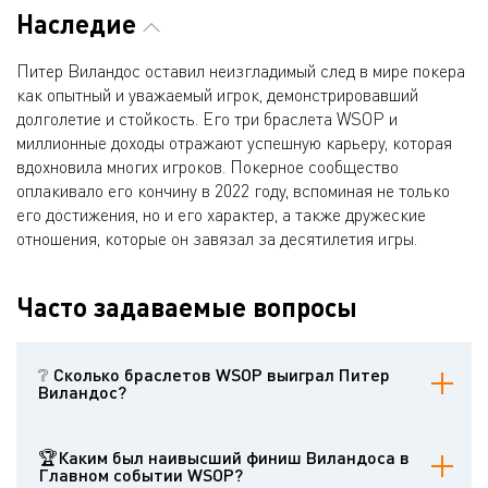
Наследие
Питер Виландос оставил неизгладимый след в мире покера
как опытный и уважаемый игрок, демонстрировавший
долголетие и стойкость. Его три браслета WSOP и
миллионные доходы отражают успешную карьеру, которая
вдохновила многих игроков. Покерное сообщество
оплакивало его кончину в 2022 году, вспоминая не только
его достижения, но и его характер, а также дружеские
отношения, которые он завязал за десятилетия игры.
Часто задаваемые вопросы
❔ Сколько браслетов WSOP выиграл Питер
Виландос?
За свою карьеру он выиграл три браслета WSOP - в 1995, 2009 и
2014 годах.
🏆Каким был наивысший финиш Виландоса в
Главном событии WSOP?