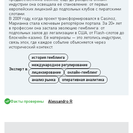
индустрии она освещала её становление: от первых
европейских лицензий до подпольных клубов с пиратскими
слотами.
В 2009 году, когда проект трансформировался в Casinoz,
Марианна стала ключевым репортёром портала. За 20+ лет
в профессии она застала эволюцию гемблинга: от
подпольных залов до легализации в США, от Flash-слотов до
блокчейн-казино. Её материалы — это летопись индустрии,
связь эпох, где каждое событие объясняется через
история гемблинга
международное регулирование
Эксперт в:
лицензирование
онлайн-гемблинг
анализ рынка
оперативная аналитика
Факты проверены
Alessandro R