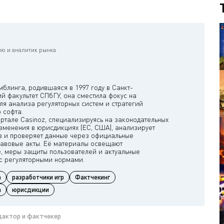
ю и аналитик рынка
блинга, родившаяся в 1997 году в Санкт-
й факультет СПбГУ, она сместила фокус на
для анализа регуляторных систем и стратегий
 софта.
ортале Casinoz, специализируясь на законодательных
изменения в юрисдикциях (ЕС, США), анализирует
в и проверяет данные через официальные
равовые акты. Её материалы освещают
, меры защиты пользователей и актуальные
а
разработчики игр
Фактчекинг
а
юрисдикции
дактор и фактчекер