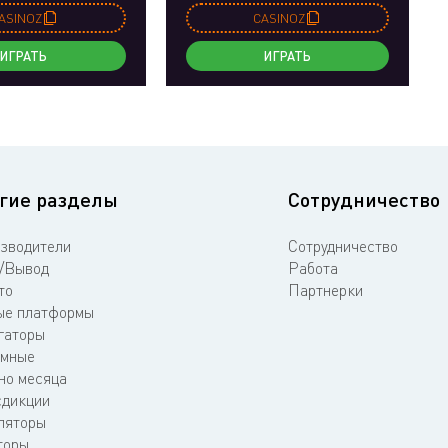
ASINOZ
CASINOZ
ИГРАТЬ
ИГРАТЬ
гие разделы
Сотрудничество
зводители
Сотрудничество
/Вывод
Работа
то
Партнерки
е платформы
гаторы
мные
но месяца
дикции
ляторы
торы