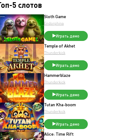
Топ-5 слотов
Sloth Game
Endorphina
Играть демо
Temple of Akhet
Thunderkick
Играть демо
Hammerblaze
Thunderkick
Играть демо
Tutan Kha-boom
Thunderkick
Играть демо
Alice: Time Rift