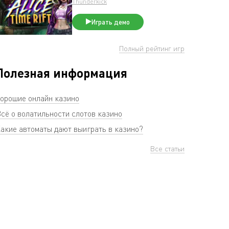
Thunderkick
Играть демо
Полный рейтинг игр
Полезная информация
орошие онлайн казино
сё о волатильности слотов казино
акие автоматы дают выиграть в казино?
Все статьи