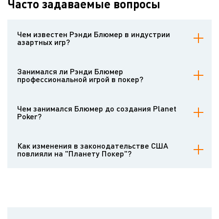
Часто задаваемые вопросы
Чем известен Рэнди Блюмер в индустрии
азартных игр?
Рэнди Блюмер известен тем, что запустил Planet Poker, первый в
мире онлайн-покер-рум для игры на реальные деньги, который
Занимался ли Рэнди Блюмер
начал свою работу в 1998 году и считается зачинателем
профессиональной игрой в покер?
индустрии онлайн-покера.
Нет, Блюмер считается покеристом-любителем, несмотря на его
значительную вовлеченность в индустрию. Он играл на различных
Чем занимался Блюмер до создания Planet
международных площадках, но не занимался покером
Poker?
профессионально.
Он получил диплом инженера-механика и служил инженером по
морским системам в ВМС Канады, дослужившись до звания
Как изменения в законодательстве США
капитан-лейтенанта, после чего досрочно вышел в отставку и
повлияли на "Планету Покер"?
занялся онлайн-покером.
После того как в 2006 году в США были приняты
законодательные изменения, касающиеся азартных игр в
Интернете, компания Planet Poker перешла от игры на реальные
деньги к модели "игра на интерес", чтобы соответствовать новым
правилам.