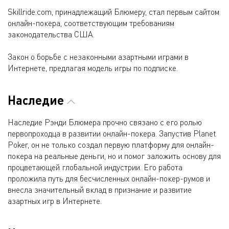
Skillride.com, принадлежащий Блюмеру, стал первым сайтом
онлайн-покера, соответствующим требованиям
законодательства США.
Закон о борьбе с незаконными азартными играми в
Интернете, предлагая модель игры по подписке.
Наследие
Наследие Рэнди Блюмера прочно связано с его ролью
первопроходца в развитии онлайн-покера. Запустив Planet
Poker, он не только создал первую платформу для онлайн-
покера на реальные деньги, но и помог заложить основу для
процветающей глобальной индустрии. Его работа
проложила путь для бесчисленных онлайн-покер-румов и
внесла значительный вклад в признание и развитие
азартных игр в Интернете.