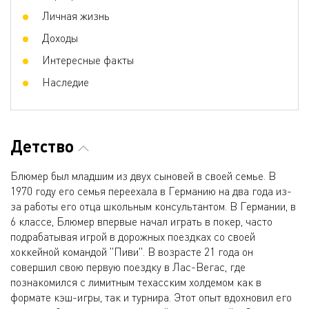
Личная жизнь
Доходы
Интересные факты
Наследие
Детство
Блюмер был младшим из двух сыновей в своей семье. В
1970 году его семья переехала в Германию на два года из-
за работы его отца школьным консультантом. В Германии, в
6 классе, Блюмер впервые начал играть в покер, часто
подрабатывая игрой в дорожных поездках со своей
хоккейной командой "Пиви". В возрасте 21 года он
совершил свою первую поездку в Лас-Вегас, где
познакомился с лимитным техасским холдемом как в
формате кэш-игры, так и турнира. Этот опыт вдохновил его