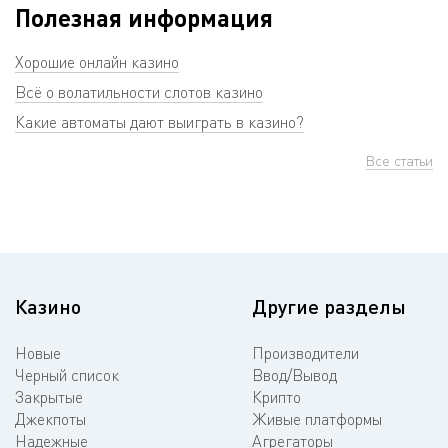
Полезная информация
Хорошие онлайн казино
Всё о волатильности слотов казино
Какие автоматы дают выиграть в казино?
Все статьи
Казино
Другие разделы
Новые
Производители
Черный список
Ввод/Вывод
Закрытые
Крипто
Джекпоты
Живые платформы
Надежные
Агрегаторы