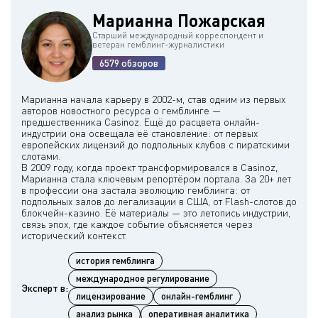
Марианна Пожарская
Старший международный корреспондент и
ветеран гемблинг-журналистики
6579 обзоров
Марианна начала карьеру в 2002-м, став одним из первых
авторов новостного ресурса о гемблинге —
предшественника Casinoz. Ещё до расцвета онлайн-
индустрии она освещала её становление: от первых
европейских лицензий до подпольных клубов с пиратскими
слотами.
В 2009 году, когда проект трансформировался в Casinoz,
Марианна стала ключевым репортёром портала. За 20+ лет
в профессии она застала эволюцию гемблинга: от
подпольных залов до легализации в США, от Flash-слотов до
блокчейн-казино. Её материалы — это летопись индустрии,
связь эпох, где каждое событие объясняется через
история гемблинга
международное регулирование
Эксперт в:
лицензирование
онлайн-гемблинг
анализ рынка
оперативная аналитика