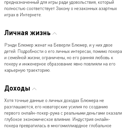
предназначенный для игры ради удовольствия, который
полностью соответствует Закону о незаконных азартных
играх в Интернете.
Личная жизнь
Рэнди Блюмер женат на Беверли Блюмер, и у них двое
детей. Подробности о его личных интересах, помимо покера
и семейной жизни, ограничены, но его ранняя любовь к
покеру и инженерное образование явно повлияли на его
карьерную траекторию.
Доходы
Хотя точные данные о личных доходах Блюмера не
разглашаются, его новаторские усилия по созданию
первого онлайн-покер-рума с реальными деньгами оказали
глубокое экономическое влияние. Индустрия онлайн-
покера превратилась в многомиллиардное глобальное