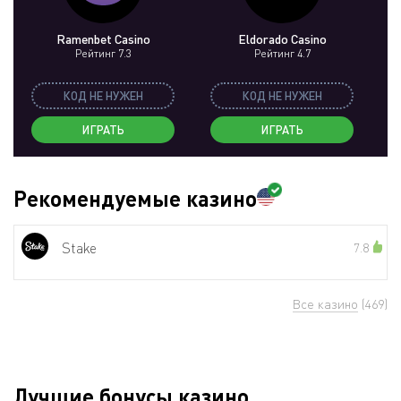
Ramenbet Casino
Eldorado Casino
Рейтинг 7.3
Рейтинг 4.7
КОД НЕ НУЖЕН
КОД НЕ НУЖЕН
ИГРАТЬ
ИГРАТЬ
Рекомендуемые казино
Stake
7.8
Все казино
(469)
Лучшие бонусы казино