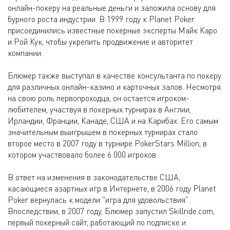
онлайн-покеру на реальные деньги и заложила основу для
бурного роста индустрии. В 1999 году к Planet Poker
присоединились известные покерные эксперты Майк Каро
и Рой Кук, чтобы укрепить продвижение и авторитет
компании.
Блюмер также выступал в качестве консультанта по покеру
для различных онлайн-казино и карточных залов. Несмотря
на свою роль первопроходца, он остается игроком-
любителем, участвуя в покерных турнирах в Англии,
Ирландии, Франции, Канаде, США и на Карибах. Его самым
значительным выигрышем в покерных турнирах стало
второе место в 2007 году в турнире PokerStars Million, в
котором участвовало более 6 000 игроков.
В ответ на изменения в законодательстве США,
касающиеся азартных игр в Интернете, в 2006 году Planet
Poker вернулась к модели "игра для удовольствия".
Впоследствии, в 2007 году, Блюмер запустил Skillride.com,
первый покерный сайт, работающий по подписке и