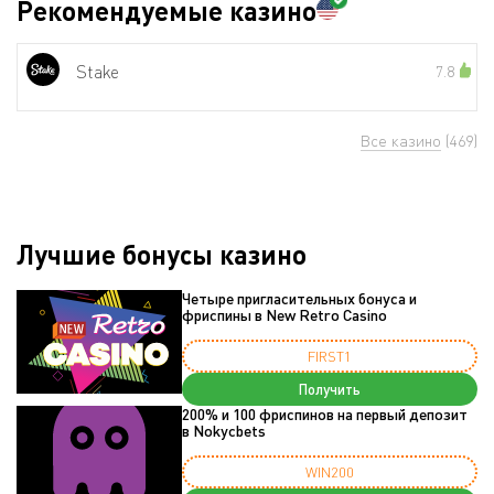
Рекомендуемые казино
Stake
7.8
Все казино
(469)
Лучшие бонусы казино
Четыре пригласительных бонуса и
фриспины в New Retro Casino
FIRST1
Получить
200% и 100 фриспинов на первый депозит
в Nokycbets
WIN200