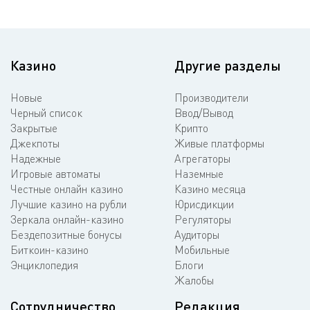
Казино
Другие разделы
Новые
Производители
Черный список
Ввод/Вывод
Закрытые
Крипто
Джекпоты
Живые платформы
Надежные
Агрегаторы
Игровые автоматы
Наземные
Честные онлайн казино
Казино месяца
Лучшие казино на рубли
Юрисдикции
Зеркала онлайн-казино
Регуляторы
Бездепозитные бонусы
Аудиторы
Биткоин-казино
Мобильные
Энциклопедия
Блоги
Жалобы
Сотрудничество
Редакция