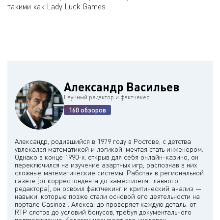
такими как Lady Luck Games.
Александр Васильев
Научный редактор и фактчекер
160 обзоров
Александр, родившийся в 1979 году в Ростове, с детства
увлекался математикой и логикой, мечтая стать инженером.
Однако в конце 1990-х, открыв для себя онлайн-казино, он
переключился на изучение азартных игр, распознав в них
сложные математические системы. Работая в региональной
газете (от корреспондента до заместителя главного
редактора), он освоил фактчекинг и критический анализ —
навыки, которые позже стали основой его деятельности на
портале Casinoz . Александр проверяет каждую деталь: от
RTP слотов до условий бонусов, требуя документального
подтверждения. Коллеги называют его «человек-