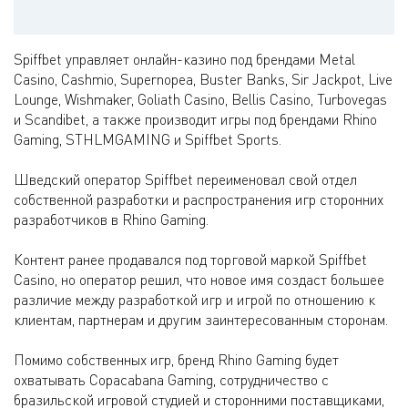
Spiffbet управляет онлайн-казино под брендами Metal
Casino, Cashmio, Supernopea, Buster Banks, Sir Jackpot, Live
Lounge, Wishmaker, Goliath Casino, Bellis Casino, Turbovegas
и Scandibet, а также производит игры под брендами Rhino
Gaming, STHLMGAMING и Spiffbet Sports.
Шведский оператор Spiffbet переименовал свой отдел
собственной разработки и распространения игр сторонних
разработчиков в Rhino Gaming.
Контент ранее продавался под торговой маркой Spiffbet
Casino, но оператор решил, что новое имя создаст большее
различие между разработкой игр и игрой по отношению к
клиентам, партнерам и другим заинтересованным сторонам.
Помимо собственных игр, бренд Rhino Gaming будет
охватывать Copacabana Gaming, сотрудничество с
бразильской игровой студией и сторонними поставщиками,