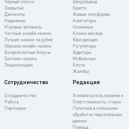
Черный список
Ввод/Вывод
Закрытые
Крипто
Джекпоты
Живые платформы
Надежные
Агрегаторы
Игровые автоматы
Наземные
Честные онлайн казино
Казино месяца
Лучшие казино на рубли
Юрисдикции
Зеркала онлайн-казино
Регуляторы
Бездепозитные бонусы
Аудиторы
Биткоин-казино
Мобильные
Энциклопедия
Блоги
Жалобы
Сотрудничество
Редакция
Сотрудничество
Условия использования и
Работа
Ответственность сторон
Партнерки
Политика в отношении
обработки персональных
данных
Помощь