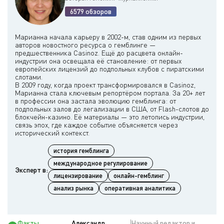
6579 обзоров
Марианна начала карьеру в 2002-м, став одним из первых
авторов новостного ресурса о гемблинге —
предшественника Casinoz. Ещё до расцвета онлайн-
индустрии она освещала её становление: от первых
европейских лицензий до подпольных клубов с пиратскими
слотами.
В 2009 году, когда проект трансформировался в Casinoz,
Марианна стала ключевым репортёром портала. За 20+ лет
в профессии она застала эволюцию гемблинга: от
подпольных залов до легализации в США, от Flash-слотов до
блокчейн-казино. Её материалы — это летопись индустрии,
связь эпох, где каждое событие объясняется через
история гемблинга
международное регулирование
Эксперт в:
лицензирование
онлайн-гемблинг
анализ рынка
оперативная аналитика
Факты
Александр
Научный редактор и