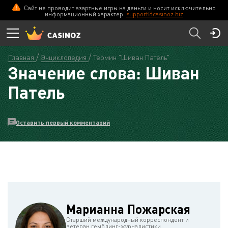
Сайт не проводит азартные игры на деньги и носит исключительно
информационный характер.
support@casinoz.biz
Главная
Энциклопедия
Термин "Шиван Патель"
Значение слова: Шиван
Патель
Оставить первый комментарий
Марианна Пожарская
Старший международный корреспондент и
ветеран гемблинг-журналистики