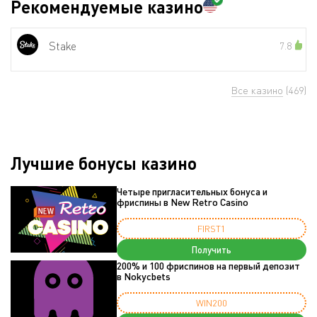
Рекомендуемые казино
Stake
7.8
Все казино
(469)
Лучшие бонусы казино
Четыре пригласительных бонуса и
фриспины в New Retro Casino
FIRST1
Получить
200% и 100 фриспинов на первый депозит
в Nokycbets
WIN200