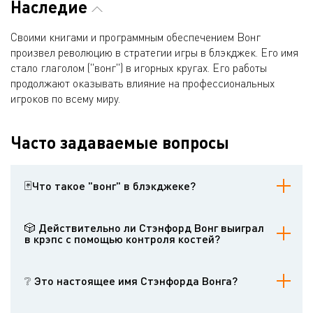
Наследие
Своими книгами и программным обеспечением Вонг
произвел революцию в стратегии игры в блэкджек. Его имя
стало глаголом ("вонг") в игорных кругах. Его работы
продолжают оказывать влияние на профессиональных
игроков по всему миру.
Часто задаваемые вопросы
🃏Что такое "вонг" в блэкджеке?
Вонгинг - это стратегия, при которой игрок наблюдает за игрой
в блэкджек, не делая ставок, пока счет не станет благоприятным,
🎲 Действительно ли Стэнфорд Вонг выиграл
а затем вступает в игру только в выгодных ситуациях.
в крэпс с помощью контроля костей?
Вонг утверждал, что это возможно в игре Wong on Dice, но
многие эксперты относятся к этому скептически, поскольку
❔ Это настоящее имя Стэнфорда Вонга?
контроль костей не имеет математического обоснования, как
подсчет карт.
Нет, его настоящее имя - Джон Фергюсон. "Стэнфорд Вонг - это