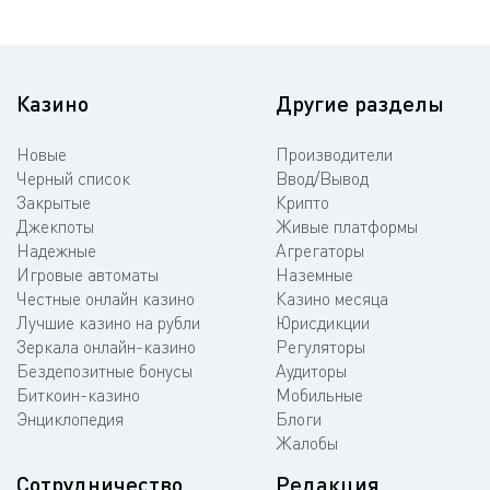
Казино
Другие разделы
Новые
Производители
Черный список
Ввод/Вывод
Закрытые
Крипто
Джекпоты
Живые платформы
Надежные
Агрегаторы
Игровые автоматы
Наземные
Честные онлайн казино
Казино месяца
Лучшие казино на рубли
Юрисдикции
Зеркала онлайн-казино
Регуляторы
Бездепозитные бонусы
Аудиторы
Биткоин-казино
Мобильные
Энциклопедия
Блоги
Жалобы
Сотрудничество
Редакция