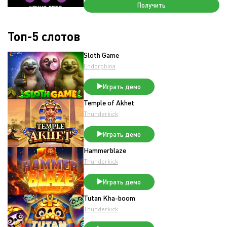
Получить
Топ-5 слотов
Sloth Game
Endorphina
Играть демо
Temple of Akhet
Thunderkick
Играть демо
Hammerblaze
Thunderkick
Играть демо
Tutan Kha-boom
Thunderkick