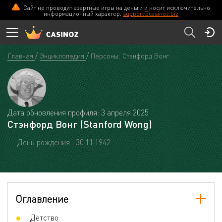
Сайт не проводит азартные игры на деньги и носит исключительно
информационный характер.
support@casinoz.biz
Главная
Энциклопедия
Персоны: Стэнфорд Вонг
Дата обновления профиля: 3 апреля 2025
Стэнфорд Вонг (Stanford Wong)
День рождения : 30.11.1942
Оглавление
Детство