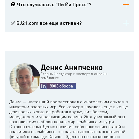
псевдоним.
🏩 Что случилось с "Пи Йи Пресс"?
После 2017 года компания распалась, но книги Вонга по-
прежнему выходят в свет.
✅ BJ21.com все еще активен?
Он остается ресурсом для игроков в блэкджек с бесплатными
разделами и разделами, предназначенными только для
подписчиков.
Денис Анипченко
Главный редактор и эксперт в онлайн-
гемблинге
8003 обзора
Денис — настоящий профессионал с многолетним опытом в
индустрии азартных игр. Его карьера началась еще в конце
девяностых, когда он работал крупье, пит-боссом,
менеджером и управляющим казино. Этот уникальный опыт
позволил ему глубоко понять мир гемблинга изнутри.
С конца нулевых Денис посвятил себя написанию статей и
аналитики о гемблинге, а с начала десятых стал ключевой
фигурой в команде Casinoz. Здесь он не только пишет и