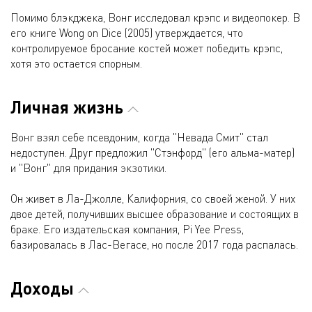
Помимо блэкджека, Вонг исследовал крэпс и видеопокер. В
его книге Wong on Dice (2005) утверждается, что
контролируемое бросание костей может победить крэпс,
хотя это остается спорным.
Личная жизнь
Вонг взял себе псевдоним, когда "Невада Смит" стал
недоступен. Друг предложил "Стэнфорд" (его альма-матер)
и "Вонг" для придания экзотики.
Он живет в Ла-Джолле, Калифорния, со своей женой. У них
двое детей, получивших высшее образование и состоящих в
браке. Его издательская компания, Pi Yee Press,
базировалась в Лас-Вегасе, но после 2017 года распалась.
Доходы