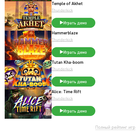
Temple of Akhet
Thunderkick
Играть демо
Hammerblaze
Thunderkick
Играть демо
Tutan Kha-boom
Thunderkick
Играть демо
Alice: Time Rift
Thunderkick
Играть демо
Полный рейтинг игр