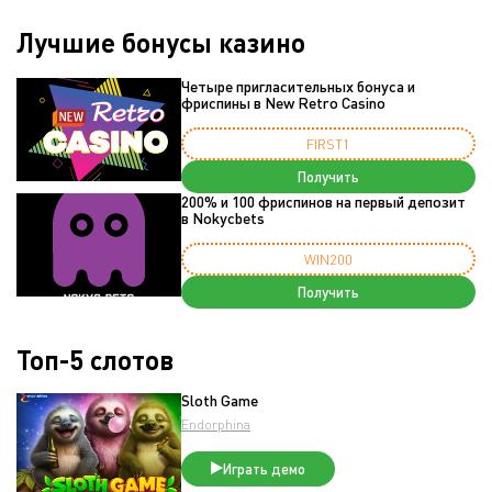
Лучшие бонусы казино
Четыре пригласительных бонуса и
фриспины в New Retro Casino
FIRST1
Получить
200% и 100 фриспинов на первый депозит
в Nokycbets
WIN200
Получить
Топ-5 слотов
Sloth Game
Endorphina
Играть демо