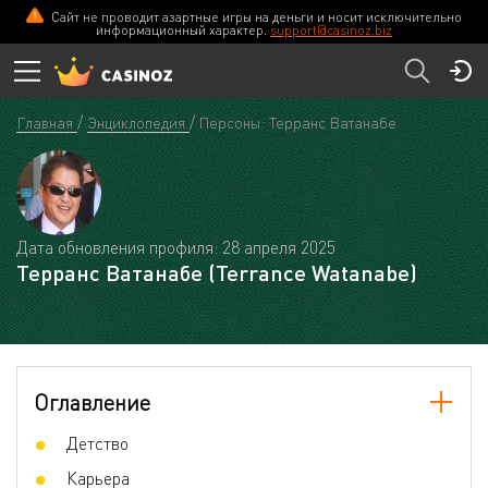
Сайт не проводит азартные игры на деньги и носит исключительно
информационный характер.
support@casinoz.biz
Главная
Энциклопедия
Персоны: Терранс Ватанабе
Дата обновления профиля: 28 апреля 2025
Терранс Ватанабе (Terrance Watanabe)
Оглавление
Детство
Карьера