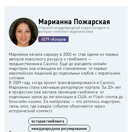
медицинскую операцию, что свидетельствует о значительных
финансовых затруднениях.
Марианна Пожарская
Старший международный корреспондент и
ветеран гемблинг-журналистики
6579 обзоров
Марианна начала карьеру в 2002-м, став одним из первых
авторов новостного ресурса о гемблинге —
предшественника Casinoz. Ещё до расцвета онлайн-
индустрии она освещала её становление: от первых
европейских лицензий до подпольных клубов с пиратскими
слотами.
В 2009 году, когда проект трансформировался в Casinoz,
Марианна стала ключевым репортёром портала. За 20+ лет
в профессии она застала эволюцию гемблинга: от
подпольных залов до легализации в США, от Flash-слотов до
блокчейн-казино. Её материалы — это летопись индустрии,
связь эпох, где каждое событие объясняется через
история гемблинга
международное регулирование