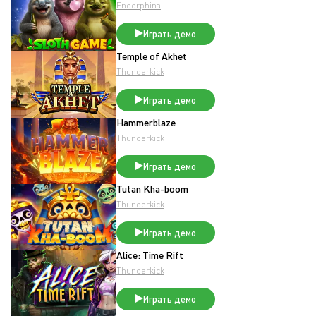
Endorphina
Играть демо
Temple of Akhet
Thunderkick
Играть демо
Hammerblaze
Thunderkick
Играть демо
Tutan Kha-boom
Thunderkick
Играть демо
Alice: Time Rift
Thunderkick
Играть демо