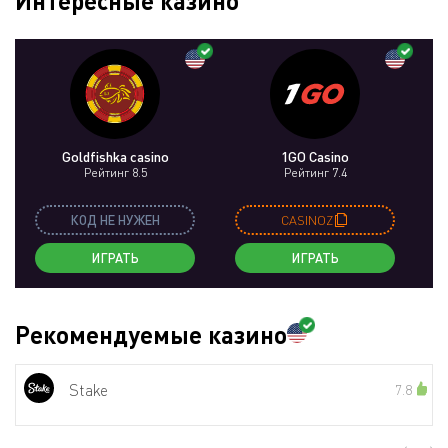
Интересные казино
Goldfishka casino
1GO Casino
Be
Рейтинг 8.5
Рейтинг 7.4
КОД НЕ НУЖЕН
CASINOZ
ИГРАТЬ
ИГРАТЬ
Рекомендуемые казино
Stake
7.8