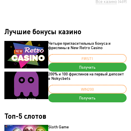
Все казино
(469)
Лучшие бонусы казино
Четыре пригласительных бонуса и
фриспины в New Retro Casino
FIRST1
Получить
200% и 100 фриспинов на первый депозит
в Nokycbets
WIN200
Получить
Топ-5 слотов
Sloth Game