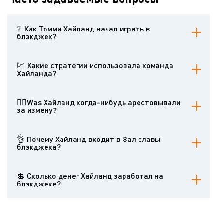
❔ Как Томми Хайланд начал играть в
блэкджек?
Прочитав книгу "Игра в блэкджек как бизнес" Лоуренса Ривера,
Хайланд создал свою первую команду в 1979 году.
💹 Какие стратегии использовала команда
Хайланда?
Они использовали подсчет карт, отслеживание тасовки,
определение последовательности тузов и игру с помощью
👮‍♂️Was Хайланд когда-нибудь арестовывали
компьютера.
за измену?
В 1994 году его команда была арестована в казино Windsor, но
суд постановил, что их игра была законной стратегией, а не
👌 Почему Хайланд входит в Зал славы
мошенничеством.
блэкджека?
За новаторскую командную игру, лидерство и вклад в развитие
азартных игр.
💲 Сколько денег Хайланд заработал на
блэкджеке?
Точные цифры неизвестны, но его команды зарабатывали
миллионы на протяжении десятилетий.