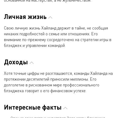
основанной на мастерстве, а не жульничеством.
Личная жизнь
Свою личную жизнь Хайланд держит в тайне, не сообщая
никаких подробностей о семье или отношениях. Его
внимание по-прежнему сосредоточено на стратегии игры в
блэкджек и управлении командой.
Доходы
Хотя точные цифры не разглашаются, команды Хайланда на
протяжении десятилетий приносили миллионы. Его
долголетие в рискованном мире профессионального
блэкджека говорит о его финансовом успехе.
Интересные факты
Один из семи первых индукторов Зала славы блэкджека