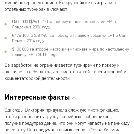
живой покер всех времен. Ее крупнейшие выигрыши в
отдельных турнирах включают:
£500 000 ($941 513) за победу в Главном событии EPT в
Лондоне в 2006 году
€476 100 ($658 748) за победу в Главном событии EPT в Сан-
Ремо в 2014 году
$100 000 за второе место в чемпионате мира по настольному
теннису IFP в 2011 году.
Ее заработок не ограничивается турнирами по покеру и
включает в себя доходы от писательской, телевизионной и
комментаторской деятельности.
Интересные факты
Однажды Виктория придумала сложную мистификацию,
чтобы разоблачить группу "серийных гробовщиков",
получив предупреждение, что они могут напасть на панихиду
по ее отцу. Она придумала вымышленного "сэра Уильяма