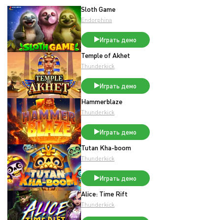
Sloth Game
Endorphina
Играть демо
Temple of Akhet
Thunderkick
Играть демо
Hammerblaze
Thunderkick
Играть демо
Tutan Kha-boom
Thunderkick
Играть демо
Alice: Time Rift
Thunderkick