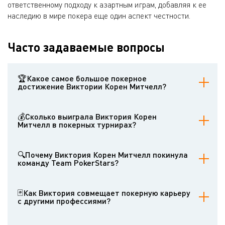
ответственному подходу к азартным играм, добавляя к ее
наследию в мире покера еще один аспект честности.
Часто задаваемые вопросы
🏆Какое самое большое покерное
достижение Виктории Корен Митчелл?
Самое большое покерное достижение Виктории - стать первым
игроком в истории, выигравшим два Главных события
💰Сколько выиграла Виктория Корен
Европейского покерного тура: EPT в Лондоне в 2006 году и EPT в
Митчелл в покерных турнирах?
Сан-Ремо в 2014 году. Это достижение особенно примечательно
тем, что она также стала первой женщиной, выигравшей турнир
По состоянию на 2021 год ее общий выигрыш в живых турнирах
EPT.
превысил $2 500 000, что позволило ей войти в число самых
🔍Почему Виктория Корен Митчелл покинула
высокооплачиваемых женщин-игроков в покер всех времен (14-
команду Team PokerStars?
е место).
В ноябре 2014 года Виктория покинула Team PokerStars вскоре
после того, как компания объявила о запуске онлайн-казино.
🃏Как Виктория совмещает покерную карьеру
Она сослалась на этические соображения, связанные с
с другими профессиями?
потенциальной зависимостью уязвимых людей от игр, в которых
коэффициенты благоприятствуют оператору, и заявила, что не
Виктория успешно ведет параллельную карьеру в покере,
хочет быть связанной с подобными операциями.