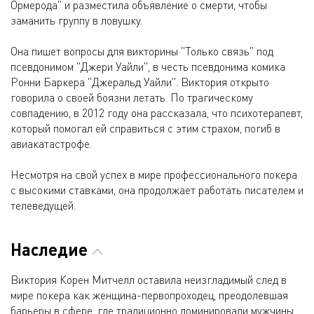
Ормерода" и разместила объявление о смерти, чтобы
заманить группу в ловушку.
Она пишет вопросы для викторины "Только связь" под
псевдонимом "Джери Уайли", в честь псевдонима комика
Ронни Баркера "Джеральд Уайли". Виктория открыто
говорила о своей боязни летать. По трагическому
совпадению, в 2012 году она рассказала, что психотерапевт,
который помогал ей справиться с этим страхом, погиб в
авиакатастрофе.
Несмотря на свой успех в мире профессионального покера
с высокими ставками, она продолжает работать писателем и
телеведущей.
Наследие
Виктория Корен Митчелл оставила неизгладимый след в
мире покера как женщина-первопроходец, преодолевшая
барьеры в сфере, где традиционно доминировали мужчины.