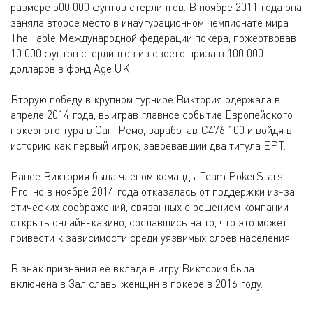
размере 500 000 фунтов стерлингов. В ноябре 2011 года она
заняла второе место в инаугурационном чемпионате мира
The Table Международной федерации покера, пожертвовав
10 000 фунтов стерлингов из своего приза в 100 000
долларов в фонд Age UK.
Вторую победу в крупном турнире Виктория одержала в
апреле 2014 года, выиграв главное событие Европейского
покерного тура в Сан-Ремо, заработав €476 100 и войдя в
историю как первый игрок, завоевавший два титула EPT.
Ранее Виктория была членом команды Team PokerStars
Pro, но в ноябре 2014 года отказалась от поддержки из-за
этических соображений, связанных с решением компании
открыть онлайн-казино, сославшись на то, что это может
привести к зависимости среди уязвимых слоев населения.
В знак признания ее вклада в игру Виктория была
включена в Зал славы женщин в покере в 2016 году.