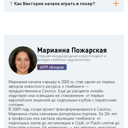
телеведущей и писательнице. Она известна своей способностью
❔ Как Виктория начала играть в покер?
преуспевать в нескольких областях одновременно: с 2008 года
она ведет программу "Only Connect", одновременно продолжая
Хотя точное начало ее покерного пути не описано в
писать для изданий и участвовать в турнирах по покеру с
представленной информации, публичная покерная карьера
высокими ставками.
Виктории началась с выступлений на телевизионных шоу, таких
как "Late Night Poker". Позже она перешла к профессиональным
турнирам, кульминацией которых стала ее историческая победа
на EPT London в 2006 году.
Марианна Пожарская
Старший международный корреспондент и
ветеран гемблинг-журналистики
6579 обзоров
Марианна начала карьеру в 2002-м, став одним из первых
авторов новостного ресурса о гемблинге —
предшественника Casinoz. Ещё до расцвета онлайн-
индустрии она освещала её становление: от первых
европейских лицензий до подпольных клубов с пиратскими
слотами.
В 2009 году, когда проект трансформировался в Casinoz,
Марианна стала ключевым репортёром портала. За 20+ лет
в профессии она застала эволюцию гемблинга: от
подпольных залов до легализации в США, от Flash-слотов до
блокчейн-казино. Её материалы — это летопись индустрии,