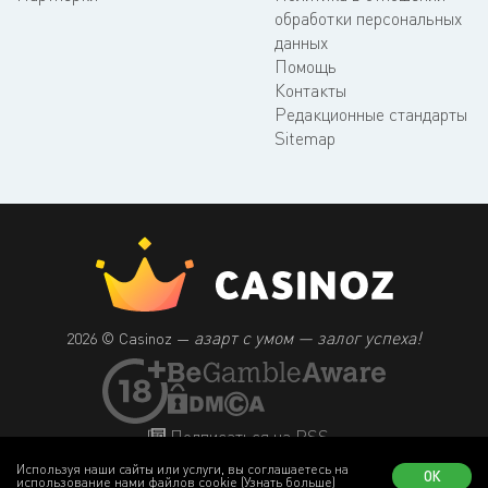
обработки персональных
данных
Помощь
Контакты
Редакционные стандарты
Sitemap
азарт с умом — залог успеха!
2026 © Casinoz —
Подписаться на RSS
Используя наши сайты или услуги, вы соглашаетесь на
ОК
использование нами файлов cookie
(Узнать больше)