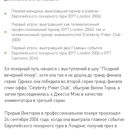
Первая женщина, выигравшая турнир в рамках
Европейского покерного тура (EPT London 2006).
Первый игрок, выигравший как телевизионный
профессиональный турнир (EPT London 2006), так и
телевизионный турнир знаменитостей (Celebrity Poker Club
2005)
Первый игрок, выигравший два Главных события
Европейского покерного тура (EPT London 2006 и EPT
Sanremo 2014).
Ее покерный путь начался с выступлений в шоу "Поздний
вечерний покер", хотя она так и не дошла до гранд-финала
серии. Однако она победила во второй серии гранд-финала
спин-оффа "Celebrity Poker Club", обыграв Вилли Торна, а
затем присоединилась к Джесси Мэю в качестве
комментатора в третьей серии.
Прорыв Виктории в профессиональном покере произошел
24 сентября 2006 года, когда она выиграла главное событие
Европейского покерного тура в Лондоне, получив приз в