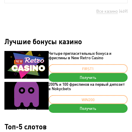
Все казино
(469)
Лучшие бонусы казино
Четыре пригласительных бонуса и
фриспины в New Retro Casino
FIRST1
Получить
200% и 100 фриспинов на первый депозит
в Nokycbets
WIN200
Получить
Топ-5 слотов