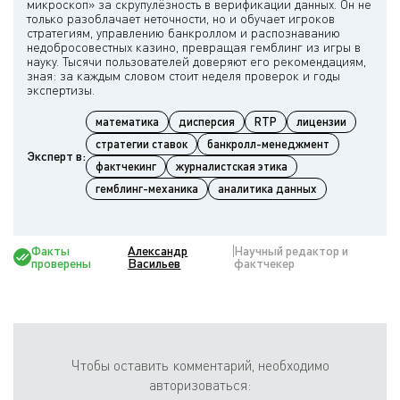
микроскоп» за скрупулёзность в верификации данных. Он не
только разоблачает неточности, но и обучает игроков
стратегиям, управлению банкроллом и распознаванию
недобросовестных казино, превращая гемблинг из игры в
науку. Тысячи пользователей доверяют его рекомендациям,
зная: за каждым словом стоит неделя проверок и годы
математика
дисперсия
RTP
лицензии
стратегии ставок
банкролл-менеджмент
Эксперт в:
фактчекинг
журналистская этика
гемблинг-механика
аналитика данных
Факты
Александр
Научный редактор и
проверены
Васильев
фактчекер
Чтобы оставить комментарий, необходимо
авторизоваться: