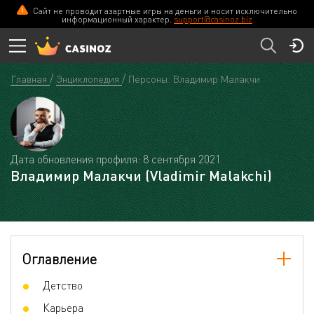
Сайт не проводит азартные игры на деньги и носит исключительно
информационный характер.
support@casinoz.biz
Главная
Энциклопедия
Персоны: Владимир Малакчи
Дата обновления профиля: 8 сентября 2021
Владимир Малакчи (Vladimir Malakchi)
Оглавление
Детство
Карьера