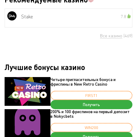
Stake
7.8
Все казино
(469)
Лучшие бонусы казино
Четыре пригласительных бонуса и
фриспины в New Retro Casino
FIRST1
Получить
200% и 100 фриспинов на первый депозит
в Nokycbets
WIN200
Получить