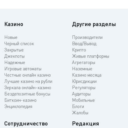
Казино
Другие разделы
Новые
Производители
Черный список
Ввод/Вывод
Закрытые
Крипто
Джекпоты
Живые платформы
Надежные
Агрегаторы
Игровые автоматы
Наземные
Честные онлайн казино
Казино месяца
Лучшие казино на рубли
Юрисдикции
Зеркала онлайн-казино
Регуляторы
Бездепозитные бонусы
Аудиторы
Биткоин-казино
Мобильные
Энциклопедия
Блоги
Жалобы
Сотрудничество
Редакция