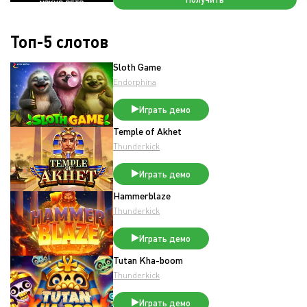
Топ-5 слотов
Sloth Game
Endorphina
Играть демо
Temple of Akhet
Thunderkick
Играть демо
Hammerblaze
Thunderkick
Играть демо
Tutan Kha-boom
Thunderkick
Играть демо