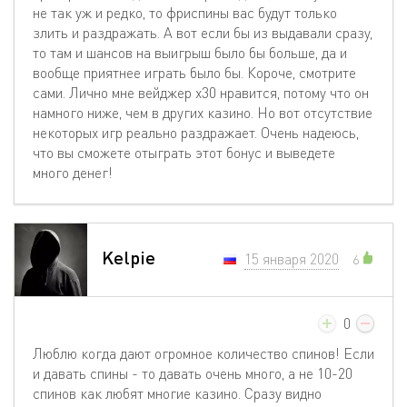
не так уж и редко, то фриспины вас будут только
злить и раздражать. А вот если бы из выдавали сразу,
то там и шансов на выигрыш было бы больше, да и
вообще приятнее играть было бы. Короче, смотрите
сами. Лично мне вейджер х30 нравится, потому что он
намного ниже, чем в других казино. Но вот отсутствие
некоторых игр реально раздражает. Очень надеюсь,
что вы сможете отыграть этот бонус и выведете
много денег!
Kelpie
15 января 2020
6
0
Люблю когда дают огромное количество спинов! Если
и давать спины - то давать очень много, а не 10-20
спинов как любят многие казино. Сразу видно