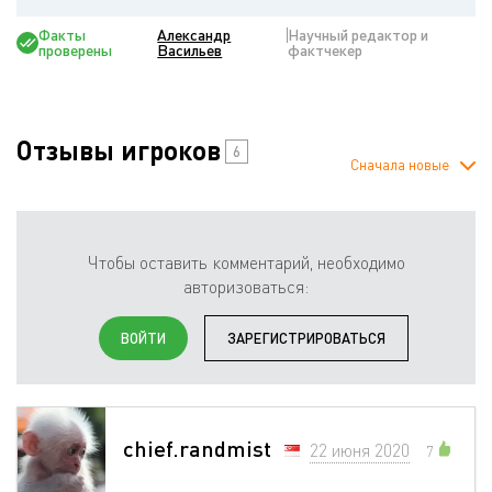
Факты
Александр
Научный редактор и
проверены
Васильев
фактчекер
Отзывы игроков
6
Сначала новые
Чтобы оставить комментарий, необходимо
авторизоваться:
ВОЙТИ
ЗАРЕГИСТРИРОВАТЬСЯ
chief.randmist
22 июня 2020
7