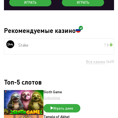
ИГРАТЬ
ИГРАТЬ
Рекомендуемые казино
Stake
7.8
Все казино
(469)
Топ-5 слотов
Sloth Game
Endorphina
Играть демо
Temple of Akhet