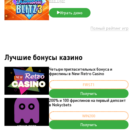
Red Tiger
Играть демо
Полный рейтинг игр
Лучшие бонусы казино
Четыре пригласительных бонуса и
фриспины в New Retro Casino
FIRST1
Получить
200% и 100 фриспинов на первый депозит
в Nokycbets
WIN200
Получить