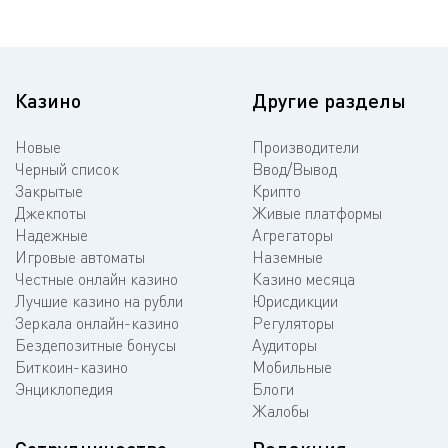
Казино
Другие разделы
Новые
Производители
Черный список
Ввод/Вывод
Закрытые
Крипто
Джекпоты
Живые платформы
Надежные
Агрегаторы
Игровые автоматы
Наземные
Честные онлайн казино
Казино месяца
Лучшие казино на рубли
Юрисдикции
Зеркала онлайн-казино
Регуляторы
Бездепозитные бонусы
Аудиторы
Биткоин-казино
Мобильные
Энциклопедия
Блоги
Жалобы
Сотрудничество
Редакция