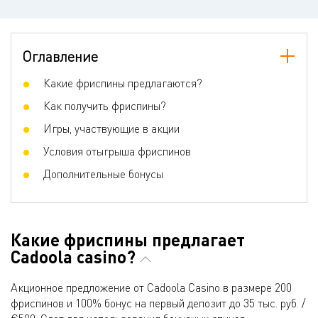
Оглавление
Какие фриспины предлагаются?
Как получить фриспины?
Игры, участвующие в акции
Условия отыгрыша фриспинов
Дополнительные бонусы
Какие фриспины предлагает
Cadoola casino?
Акционное предложение от Cadoola Casino в размере 200
фриспинов и 100% бонус на первый депозит до 35 тыс. руб. /