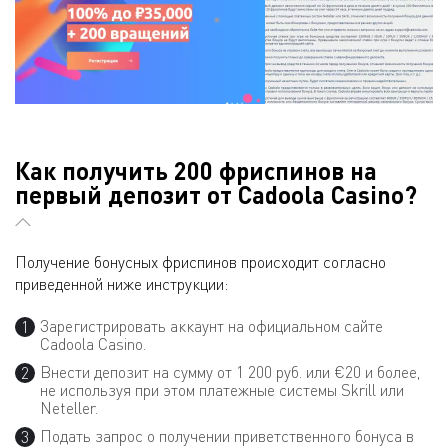
Как получить 200 фриспинов на
первый депозит от Cadoola Casino?
Получение бонусных фриспинов происходит согласно
приведенной ниже инструкции:
Зарегистрировать аккаунт на официальном сайте
Cadoola Casino.
Внести депозит на сумму от 1 200 руб. или €20 и более,
не используя при этом платежные системы Skrill или
Neteller.
Подать запрос о получении приветственного бонуса в