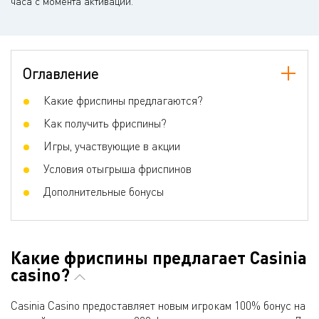
часа с момента активации.
Оглавление
Какие фриспины предлагаются?
Как получить фриспины?
Игры, участвующие в акции
Условия отыгрыша фриспинов
Дополнительные бонусы
Какие фриспины предлагает Casinia
casino?
Casinia Casino предоставляет новым игрокам 100% бонус на