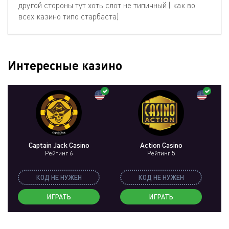
другой стороны тут хоть слот не типичный ( как во
всех казино типо старбаста)
Интересные казино
Captain Jack Casino
Action Casino
Рейтинг 6
Рейтинг 5
КОД НЕ НУЖЕН
КОД НЕ НУЖЕН
ИГРАТЬ
ИГРАТЬ