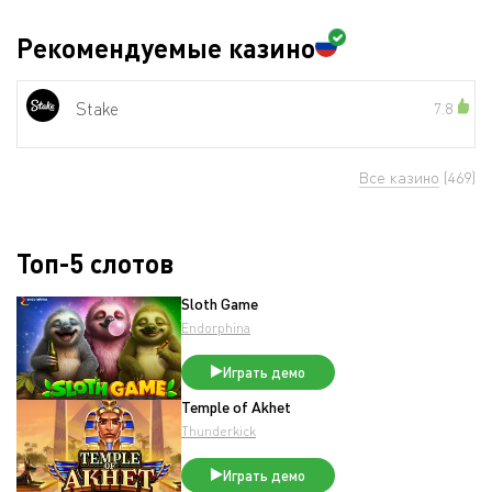
Рекомендуемые казино
Stake
7.8
Все казино
(469)
Топ-5 слотов
Sloth Game
Endorphina
Играть демо
Temple of Akhet
Thunderkick
Играть демо