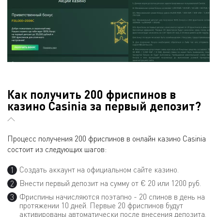
Как получить 200 фриспинов в
казино Casinia за первый депозит?
Процесс получения 200 фриспинов в онлайн казино Casinia
состоит из следующих шагов:
Создать аккаунт на официальном сайте казино.
Внести первый депозит на сумму от € 20 или 1200 руб.
Фриспины начисляются поэтапно - 20 спинов в день на
протяжении 10 дней. Первые 20 фриспинов будут
активированы автоматически после внесения депозита.