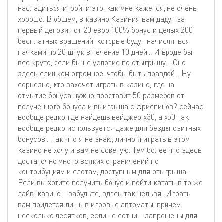
насладиться игрой, и это, как мне кажется, не очень
хорошо. В общем, в казино Казиния вам дадут за
первый депозит от 20 евро 100% бонус и целых 200
бесплатных вращений, которые будут начисляться
пачками по 20 штук в течение 10 дней... И вроде бы
все круто, если бы не условие по отыгрышу.... Оно
здесь слишком огромное, чтобы быть правдой... Ну
серьезно, кто захочет играть в казино, где на
отмытие бонуса нужно проставит 50 размеров от
полученного бонуса и выигрыша с фриспинов? сейчас
вообще редко где найдешь вейджер х30, а х50 так
вообще редко используется даже для бездепозитных
бонусов... Так что я не знаю, лично я играть в этом
казино не хочу и вам не советую. Тем более что здесь
достаточно много всяких ограничений по
контрибуциям и слотам, доступным для отыгрыша.
Если вы хотите получить бонус и пойти катать в то же
лайв-казино - забудьте, здесь так нельзя.. Играть
вам придется лишь в игровые автоматы, причем
несколько десятков, если не сотни - запрещены для