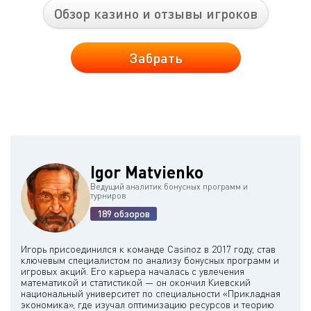
Обзор казино и отзывы игроков
Забрать
Igor Matvienko
Ведущий аналитик бонусных программ и
турниров
189 обзоров
Игорь присоединился к команде Casinoz в 2017 году, став
ключевым специалистом по анализу бонусных программ и
игровых акций. Его карьера началась с увлечения
математикой и статистикой — он окончил Киевский
национальный университет по специальности «Прикладная
экономика», где изучал оптимизацию ресурсов и теорию