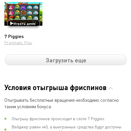
Играть демо
7 Piggies
Pragmatic Play
Загрузить еще
Условия отыгрыша фриспинов
Отыгрывать бесплатные вращения необходимо согласно
таким условиям бонуса:
Отыгрыш фриспинов происходит в слоте 7 Piggies.
Вейджер равен х40, а выигранные средства будут доступны