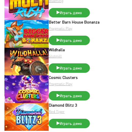
BGaming
Играть демо
Better Barn House Bonanza
Pragmatic Play
Играть демо
Wildhalla
Slotmill
Играть демо
Cosmic Clusters
Pragmatic Play
Играть демо
Diamond Blitz 3
Red Tiger
Играть демо