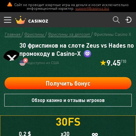
Сайт не проводит азартные игры на деньги и носит исключительно
CASINOZ
ПЕРЕЙТИ
информационный характер.
support@casinoz.biz
Главная
Фриспины
Фриспины за депозит
Фриспины Casino X
30 фриспинов на слоте Zeus vs Hades по
промокоду в Casino-X
9.45
/10
Недоступно из США
Получить бонус
Обзор казино и отзывы игроков
30FS
∞
0.2 $
x30