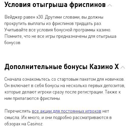
Условия отыгрыша фриспинов
Вейджер равен х30. Другими словами, вы должны
прокрутить выплаты из фриспинов тридцать раз.
Учитывайте все условия бонусной программы казино.
Помните, что не все игры предназначены для отыгрыша
бонусов.
Дополнительные бонусы Казино Х
Сначала ознакомьтесь со стартовым пакетом для новичков.
Он включает в себя бонусы на несколько первых депозитов,
которые делают игроки сразу после регистрации. Также к
ним прилагаются фриспины.
Перечислять
все акции для постоянных игроков
нет
смысла. Их много, и они подробно рассматриваются в
обзорах на Casinoz.