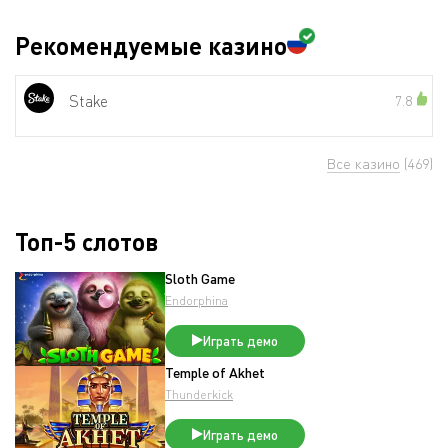
Рекомендуемые казино
Stake
7.8
Все казино
(469)
Топ-5 слотов
Sloth Game
Endorphina
Играть демо
Temple of Akhet
Thunderkick
Играть демо