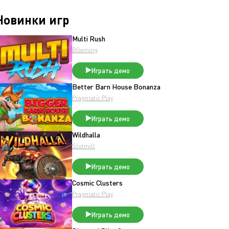
Новинки игр
Multi Rush
BGaming
Играть демо
Better Barn House Bonanza
Pragmatic Play
Играть демо
Wildhalla
Slotmill
Играть демо
Cosmic Clusters
Pragmatic Play
Играть демо