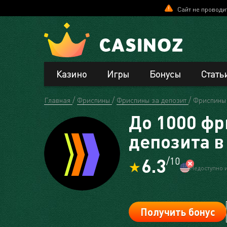
Сайт не проводи
Казино
Игры
Бонусы
Стать
Главная
Фриспины
Фриспины за депозит
Фриспины
До 1000 фр
депозита 
6.3
/10
Недоступно 
Получить бонус