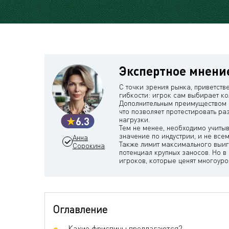
Экспертное мнени
С точки зрения рынка, приветст
гибкости: игрок сам выбирает ко
Дополнительным преимуществом я
что позволяет протестировать р
6.3
нагрузки.
Тем не менее, необходимо учитыв
значение по индустрии, и не все
Анна
Также лимит максимального выиг
Сорокина
потенциал крупных заносов. Но в
игроков, которые ценят многоуро
Оглавление
Какие фриспины предлагаются?