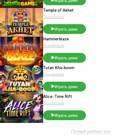
Играть демо
Temple of Akhet
Thunderkick
Играть демо
Hammerblaze
Thunderkick
Играть демо
Tutan Kha-boom
Thunderkick
Играть демо
Alice: Time Rift
Thunderkick
Играть демо
Полный рейтинг игр