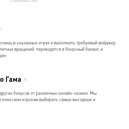
испины в указанных играх и выполнить требуемый вейджер
платных вращений, переводятся в бонусный баланс и
ом.
о Гама
других бонусов от различных онлайн-казино. Мы
 и помогаем игрокам выбирать самые выгодные и