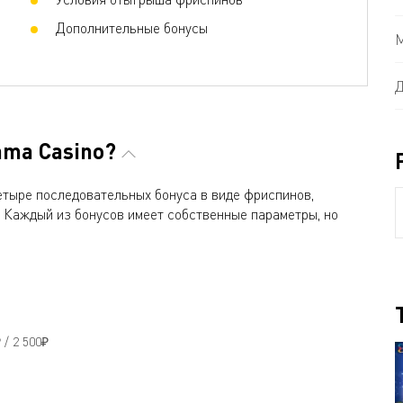
Дополнительные бонусы
М
Д
ama Casino?
тыре последовательных бонуса в виде фриспинов,
 Каждый из бонусов имеет собственные параметры, но
 / 2 500₽