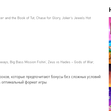
 and the Book of Tut, Chase for Glory, Joker’s Jewels Hot
ays, Big Bass Mission Fishin’, Zeus vs Hades – Gods of War,
оков, которые предпочитают бонусы без сложных условий.
ь оптимальный формат игры.