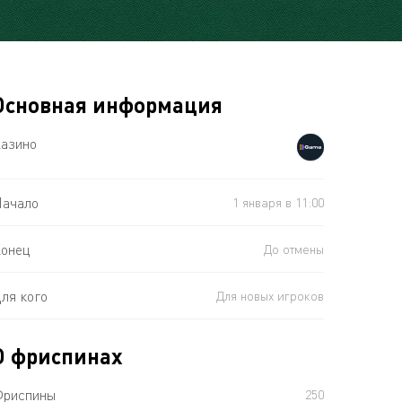
Основная информация
азино
ачало
1 января в 11:00
онец
До отмены
ля кого
Для новых игроков
О фриспинах
риспины
250