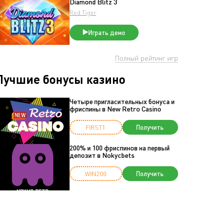
Diamond Blitz 3
Red Tiger
Играть демо
Полный рейтинг игр
Лучшие бонусы казино
Четыре пригласительных бонуса и
фриспины в New Retro Casino
FIRST1
Получить
200% и 100 фриспинов на первый
депозит в Nokycbets
WIN200
Получить