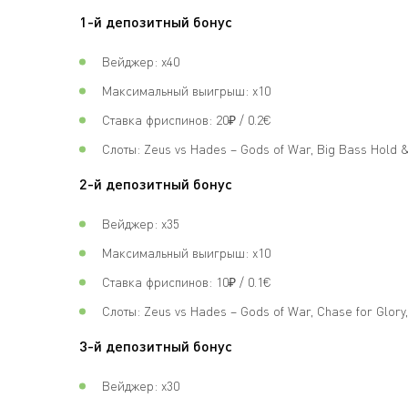
1-й депозитный бонус
Вейджер: x40
Максимальный выигрыш: x10
Ставка фриспинов: 20₽ / 0.2€
Слоты: Zeus vs Hades – Gods of War, Big Bass Hold
2-й депозитный бонус
Вейджер: x35
Максимальный выигрыш: x10
Ставка фриспинов: 10₽ / 0.1€
Слоты: Zeus vs Hades – Gods of War, Chase for Glory, 
3-й депозитный бонус
Вейджер: x30