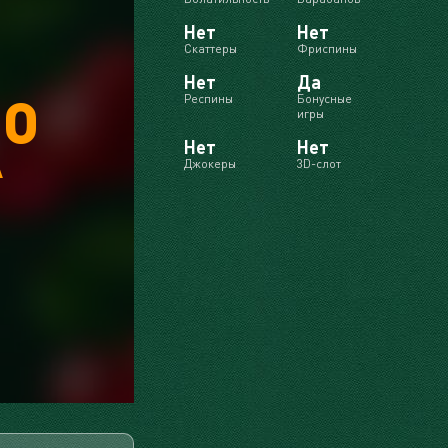
Нет
Нет
Скаттеры
Фриспины
Нет
Да
НО
Респины
Бонусные
игры
Нет
Нет
А
Джокеры
3D-слот