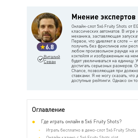
Мнение экспертов
Онлайн-слот 5x6 Fruity Shots от E
классических автоматов. В игре 
механика, заставляющая запускат
Первое, что удивляет в слоте — е
6.8
получить без фриспинов или рес
любом произвольном раунде на и
коктейля и изображенным на нем
Виталий
будет увеличиваться на единицу.
Севан
достигать серьезных размеров. О
Chance, позволяющая при должно
ставками. Я не могу сказать, что
доступные рейтинги. Однако он т
Оглавление
Где играть онлайн в 5x6 Fruity Shots?
Играть бесплатно в демо-слот 5x6 Fruity Shots
Онлайн казино с 5x6 Fruity Shots slot