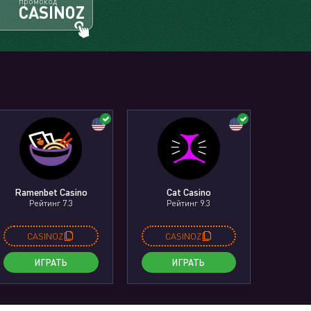
промокод
CASINOZ
Ramenbet Casino
Cat Casino
Рейтинг 7.3
Рейтинг 9.3
CASINOZ
CASINOZ
ИГРАТЬ
ИГРАТЬ