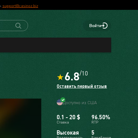
р.
support@casinoz.biz
Войти
6.8
/10
Оставить первый отзыв
Доступно из США
0.1 - 20 $
96.50%
Ставка
RTP
Высокая
5
Волатильность
Барабанов