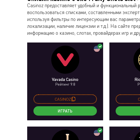
Casinoz предоставляет удобный и функциональный 
воспользоваться списками, составленными эксперта
используя фильтры по интересующим вас параметра
локализации, наличие лицензии и т.д.). На сайте п
информацию о казино, слотах, провайдерах игр и др
Vavada Casino
Ri
Рейтинг 9.8
Р
CASINOZ
C
ИГРАТЬ