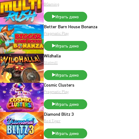
BGaming
Играть демо
Better Barn House Bonanza
Pragmatic Play
Играть демо
Wildhalla
Slotmill
Играть демо
Cosmic Clusters
Pragmatic Play
Играть демо
Diamond Blitz 3
Red Tiger
Играть демо