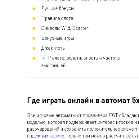
Лучшие бонусы
Правила слота
Символы Wild, Scatter
Бонусные игры
Джек-поты
RTP слота, волатильность и частота
выигрышей
Где играть онлайн в автомат 5x
Все игровые автоматы от провайдера EGT обладаю
моделью, которая поддерживает интерес игроков и н
разочарований и сохранить положительное впечатл
надежных казино
. Только там можно рассчитывать 