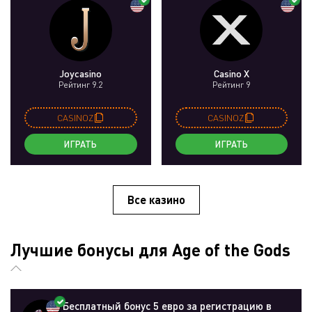
Joycasino
Casino X
Рейтинг 9.2
Рейтинг 9
CASINOZ
CASINOZ
ИГРАТЬ
ИГРАТЬ
Все казино
Лучшие бонусы для Age of the Gods
Бесплатный бонус 5 евро за регистрацию в