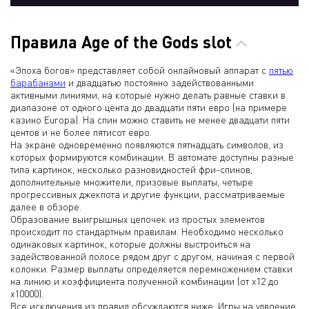
Правила Age of the Gods slot
«Эпоха богов» представляет собой онлайновый аппарат с
пятью
барабанами
и двадцатью постоянно задействованными
активными линиями, на которые нужно делать равные ставки в
диапазоне от одного цента до двадцати пяти евро (на примере
казино Europa). На спин можно ставить не менее двадцати пяти
центов и не более пятисот евро.
На экране одновременно появляются пятнадцать символов, из
которых формируются комбинации. В автомате доступны разные
типа картинок, несколько разновидностей фри-спинов,
дополнительные множители, призовые выплаты, четыре
прогрессивных джекпота и другие функции, рассматриваемые
далее в обзоре.
Образование выигрышных цепочек из простых элементов
происходит по стандартным правилам. Необходимо несколько
одинаковых картинок, которые должны выстроиться на
задействованной полосе рядом друг с другом, начиная с первой
колонки. Размер выплаты определяется перемножением ставки
на линию и коэффициента полученной комбинации (от х12 до
х10000).
Все исключения из правил обсуждаются ниже. Игры на удвоение