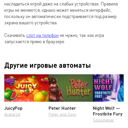
насладиться игрой даже на слабых устройствах. Правила
игры не меняются, однако может меняться интерфейс,
поскольку он автоматически подстраивается под размер
экрана вашего устройства.
Скачивать
слот на телефон
не нужно, так как игра
запускается прямо в браузере.
Другие игровые автоматы
JuicyPop
Peter Hunter
Night Wolf —
Frostbite Fury
AvatarUX
Peter and Sons
Spinomenal