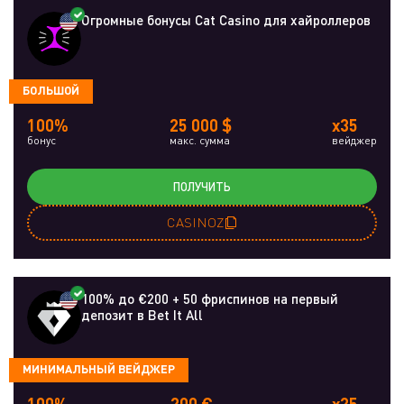
Огромные бонусы Cat Casino для хайроллеров
БОЛЬШОЙ
100%
25 000 $
x35
бонус
макс. сумма
вейджер
ПОЛУЧИТЬ
CASINOZ
100% до €200 + 50 фриспинов на первый
депозит в Bet It All
МИНИМАЛЬНЫЙ ВЕЙДЖЕР
100%
200 €
x25