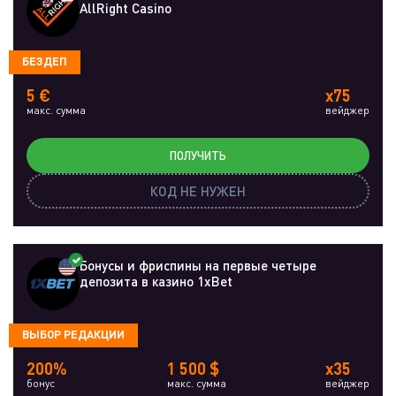
AllRight Casino
БЕЗДЕП
5 €
x75
макс. сумма
вейджер
ПОЛУЧИТЬ
КОД НЕ НУЖЕН
Бонусы и фриспины на первые четыре
депозита в казино 1xBet
ВЫБОР РЕДАКЦИИ
200%
1 500 $
x35
бонус
макс. сумма
вейджер