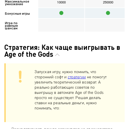
Максимальное
10000
250000
умножение
Бонусные игры
Игра по
равным
шансам
Стратегия: Как чаще выигрывать в
Age of the Gods
Запуская игру, нужно помнить, что
сторонний софт и
стратегии
не помогут
увеличить теоретический возврат. А
реально работающих советов по
выигрышу в автомате Age of the Gods
просто не существует. Решая делать
ставки на реальные деньги, нужно
понимать, что:
Результативность раунда зависит только от генератора