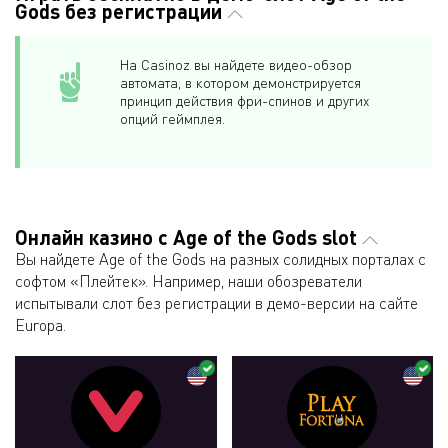
Gods без регистрации
На Casinoz вы найдете видео-обзор
автомата, в котором демонстрируется
принцип действия фри-спинов и других
опций геймплея.
Онлайн казино с Age of the Gods slot
Вы найдете Age of the Gods на разных солидных порталах с
софтом «Плейтек». Например, наши обозреватели
испытывали слот без регистрации в демо-версии на сайте
Europa.