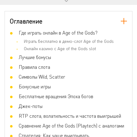
Прогрессивный джекпот
Да
Количество барабанов
5
Оглавление
Количество линий
20
Джокеры
Где играть онлайн в Age of the Gods?
Да
Играть бесплатно в демо-слот Age of the Gods
Скаттер
Да
Онлайн казино с Age of the Gods slot
Игра по равным шансам
Нет
Лучшие бонусы
Бонусные игры
Free Spins, Multiplier, RTP range,
Правила слота
Substitution Symbols, Scatter symbols,
Bothway, Wild
Символы Wild, Scatter
Волатильность
Высокая
Бонусные игры
3D слот
Нет
Бесплатные вращения Эпоха богов
Фриспины
Да
Джек-поты
Прогрессивные умножения
Нет
RTP слота, волатильность и частота выигрышей
Ставка на линию
0.01 - 25
Сравнение Age of the Gods (Playtech) с аналогами
Стратегия: Как чаще выигрывать