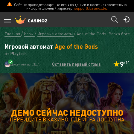
Сайт не проводит азартные игры на деньги и носит исключительно
информационный характер.
support@casinoz.biz
Главная
Игры
Игровые автоматы
Age of the Gods (Эпоха богов)
Игровой автомат
Age of the Gods
от Playtech
9
/10
Оставить первый отзыв
Доступно из США
ДЕМО СЕЙЧАС НЕДОСТУПНО
ПЕРЕЙДИТЕ В КАЗИНО, ГДЕ ИГРА ДОСТУПНА