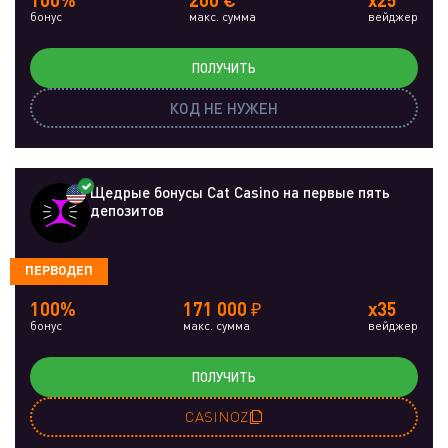
бонус
макс. сумма
вейджер
ПОЛУЧИТЬ
КОД НЕ НУЖЕН
Щедрые бонусы Cat Casino на первые пять
депозитов
ПЕРВОДЕП
100%
171 000 ₽
x35
бонус
макс. сумма
вейджер
ПОЛУЧИТЬ
CASINOZ