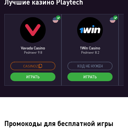
Лучшие казино Playtech
Vavada Casino
1Win Casino
Рейтинг 9.8
Рейтинг 8.2
CASINOZ
КОД НЕ НУЖЕН
ИГРАТЬ
ИГРАТЬ
Промокоды для бесплатной игры