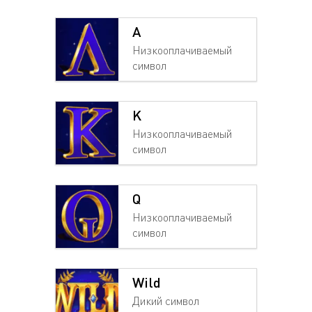
A
Низкооплачиваемый
символ
K
Низкооплачиваемый
символ
Q
Низкооплачиваемый
символ
Wild
Дикий символ