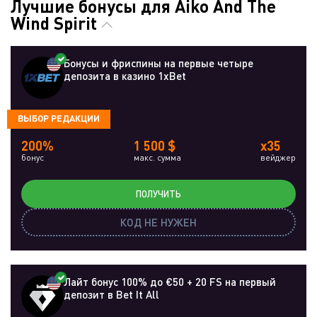
Лучшие бонусы для Aiko And The
Wind Spirit
Бонусы и фриспины на первые четыре
депозита в казино 1xBet
ВЫБОР РЕДАКЦИИ
200%
1 500 $
x35
бонус
макс. сумма
вейджер
ПОЛУЧИТЬ
КОД НЕ НУЖЕН
Лайт бонус 100% до €50 + 20 FS на первый
депозит в Bet It All