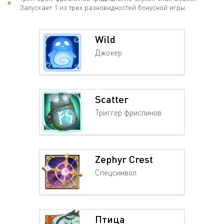
Запускает 1 из трех разновидностей бонусной игры.
Wild
Джокер
Scatter
Триггер фриспинов
Zephyr Crest
Спецсимвол
Птица