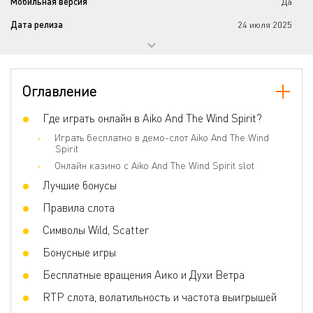
Мобильная версия
Да
Дата релиза
24 июля 2025
Прогрессивный джекпот
Нет
Количество барабанов
5
Оглавление
Количество линий
14
Джокеры
Где играть онлайн в Aiko And The Wind Spirit?
Да
Играть бесплатно в демо-слот Aiko And The Wind
Скаттер
Да
Spirit
Игра по равным шансам
Нет
Онлайн казино с Aiko And The Wind Spirit slot
Лучшие бонусы
Бонусные игры
Free Spins, Extra Wilds, Wild Nudge,
Respin, Multiplier, Expanding Wild, Buy
Feature
Правила слота
Волатильность
Средняя
Символы Wild, Scatter
3D слот
Нет
Бонусные игры
Респины
Бесплатные вращения Аико и Духи Ветра
Да
RTP слота, волатильность и частота выигрышей
Фриспины
Да