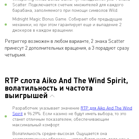
Scatter. Подключается счетчик множителей для каждого
барабана, заполняемого при помощи символов Wild.
Midnight Magic Bonus Game. Собирает обе предыдущие
механики, но при этом гарантирует еще и выпадение 2
джокеров в каждом вращении.
Ретриггер возможен в любом варианте, 2 знака Scatter
принесут 2 дополнительных вращения, а 3 порадуют сразу
четырьмя.
RTP слота Aiko And The Wind Spirit,
волатильность и частота
выигрышей
Разработчик указывает значение
RTP для Aiko And The Wind
Spirit
в 96.29%. Если казино не будут иметь выбора, то это
станет отличным показателем, обеспечивающим
максимальный комфорт.
Волатильность средне-высокая. Ощущается она
соответствующим образом — игрок будет иметь дело как с