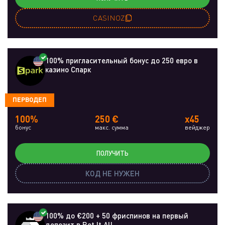
CASINOZ
100% пригласительный бонус до 250 евро в
казино Спарк
ПЕРВОДЕП
100%
250 €
x45
бонус
макс. сумма
вейджер
ПОЛУЧИТЬ
КОД НЕ НУЖЕН
100% до €200 + 50 фриспинов на первый
депозит в Bet It All