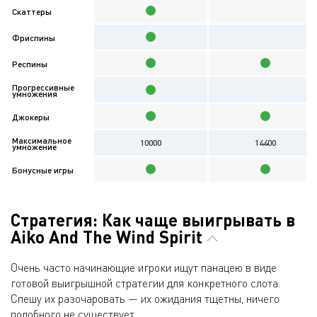
Скаттеры
Фриспины
Респины
Прогрессивные
умножения
Джокеры
Максимальное
10000
14400
умножение
Бонусные игры
Стратегия: Как чаще выигрывать в
Aiko And The Wind Spirit
Очень часто начинающие игроки ищут панацею в виде
готовой выигрышной стратегии для конкретного слота.
Спешу их разочаровать — их ожидания тщетны, ничего
подобного не существует.