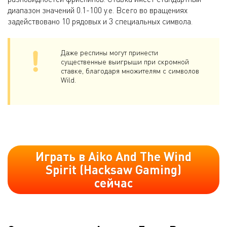
диапазон значений 0.1-100 у.е. Всего во вращениях
задействовано 10 рядовых и 3 специальных символа.
Даже респины могут принести
существенные выигрыши при скромной
ставке, благодаря множителям с символов
Wild.
Играть в Aiko And The Wind
Spirit (Hacksaw Gaming)
сейчас