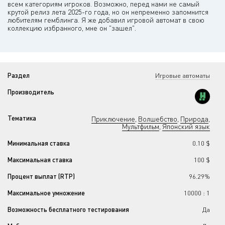
всем категориям игроков. Возможно, перед нами не самый
крутой релиз лета 2025-го года, но он непременно запомнится
любителям гемблинга. Я же добавил игровой автомат в свою
коллекцию избранного, мне он "зашел".
Раздел
Игровые автоматы
Производитель
Тематика
Приключение
Волшебство
Природа
,
,
,
Мультфильм
Японский язык
,
Минимальная ставка
0.10 $
Максимальная ставка
100 $
Процент выплат (RTP)
96.29%
Максимальное умножение
10000 : 1
Возможность бесплатного тестирования
Да