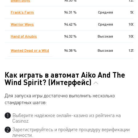
Beam Boys
96.35 %
12500
Frank's Farm
96.31 %
Средняя
5000
Warrior Ways
94.42 %
Средняя
10000
Hand of Anubis
94.32 %
Высокая
10000
Wanted Dead or a Wild
96.38 %
Высокая
12500
Как играть в автомат Aiko And The
Wind Spirit? (Интерфейс)
Для запуска игры достаточно выполнить несколько
стандартных шагов:
Выберите надёжное онлайн-казино из рейтинга на
Casinoz.
Зарегистрируйтесь и пройдите процедуру верификации
личности.