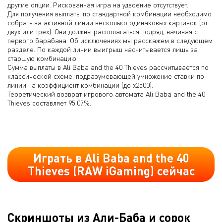
другие опции. Рискованная игра на удвоение отсутствует.
Для получения выплаты по стандартной комбинации необходимо
собрать на активной линии несколько одинаковых картинок (от
двух или трех). Они должны располагаться подряд, начиная с
первого барабана. Об исключениях мы расскажем в следующем
разделе. По каждой линии выигрыш насчитывается лишь за
старшую комбинацию.
Сумма выплаты в Ali Baba and the 40 Thieves рассчитывается по
классической схеме, подразумевающей умножение ставки по
линии на коэффициент комбинации (до х2500).
Теоретический возврат игрового автомата Ali Baba and the 40
Thieves составляет 95,07%.
Играть в Ali Baba and the 40
Thieves (RAW iGaming) сейчас
Скриншоты из Али-Баба и сорок