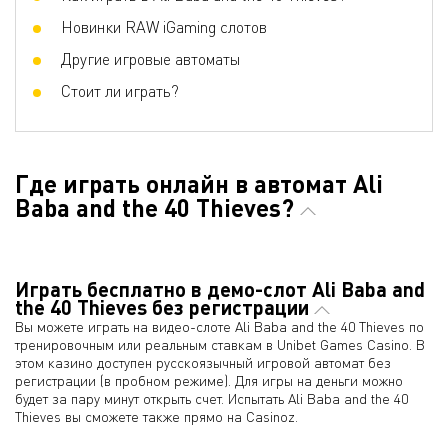
Новинки RAW iGaming слотов
Другие игровые автоматы
Стоит ли играть?
Где играть онлайн в автомат Ali
Baba and the 40 Thieves?
Играть бесплатно в демо-слот Ali Baba and
the 40 Thieves без регистрации
Вы можете играть на видео-слоте Ali Baba and the 40 Thieves по
тренировочным или реальным ставкам в Unibet Games Casino. В
этом казино доступен русскоязычный игровой автомат без
регистрации (в пробном режиме). Для игры на деньги можно
будет за пару минут открыть счет. Испытать Ali Baba and the 40
Thieves вы сможете также прямо на Casinoz.