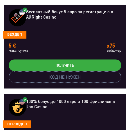
Бесплатный бонус 5 евро за регистрацию в
AllRight Casino
БЕЗДЕП
5 €
x75
макс. сумма
вейджер
ПОЛУЧИТЬ
КОД НЕ НУЖЕН
100% бонус до 1000 евро и 100 фриспинов в
Joo Casino
ПЕРВОДЕП