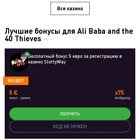
Все казино
Лучшие бонусы для Ali Baba and the
40 Thieves
Бесплатный бонус 5 евро за регистрацию в
казино SlottyWay
БЕЗДЕП
5 €
x75
макс. сумма
вейджер
ПОЛУЧИТЬ
КОД НЕ НУЖЕН