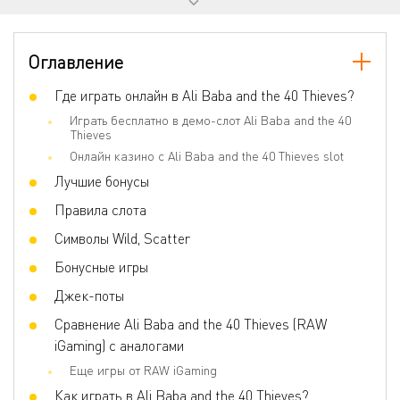
Игра по равным шансам
Нет
Бонусные игры
Yes
Оглавление
Ставка на линию
0.01 - 25
Где играть онлайн в Ali Baba and the 40 Thieves?
Играть бесплатно в демо-слот Ali Baba and the 40
Thieves
Онлайн казино с Ali Baba and the 40 Thieves slot
Лучшие бонусы
Правила слота
Символы Wild, Scatter
Бонусные игры
Джек-поты
Сравнение Ali Baba and the 40 Thieves (RAW
iGaming) с аналогами
Еще игры от RAW iGaming
Как играть в Ali Baba and the 40 Thieves?