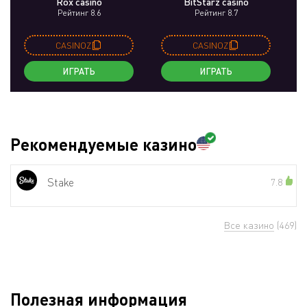
Rox casino
BitStarz casino
Рейтинг 8.6
Рейтинг 8.7
CASINOZ
CASINOZ
ИГРАТЬ
ИГРАТЬ
Рекомендуемые казино
Stake
7.8
Все казино
(469)
Полезная информация