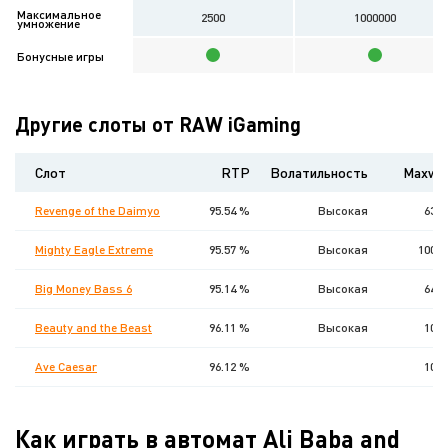
Максимальное
2500
1000000
умножение
Бонусные игры
Другие слоты от RAW iGaming
Слот
RTP
Волатильность
Maxwin
Revenge of the Daimyo
95.54 %
Высокая
6300
Mighty Eagle Extreme
95.57 %
Высокая
10000
Big Money Bass 6
95.14 %
Высокая
6413
Beauty and the Beast
96.11 %
Высокая
1000
Ave Caesar
96.12 %
1000
Как играть в автомат Ali Baba and