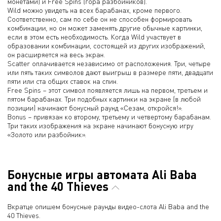
монетами) и Free Spins (гора разбойников).
Wild можно увидеть на всех барабанах, кроме первого.
Соответственно, сам по себе он не способен формировать
комбинации, но он может заменять другие обычные картинки,
если в этом есть необходимость. Когда Wild участвует в
образовании комбинации, состоящей из других изображений,
он расширяется на весь экран.
Scatter оплачивается независимо от расположения. Три, четыре
или пять таких символов дают выигрыш в размере пяти, двадцати
пяти или ста общих ставок на спин.
Free Spins – этот символ появляется лишь на первом, третьем и
пятом барабанах. Три подобных картинки на экране (в любой
позиции) начинают бонусный раунд «Сезам, откройся!».
Bonus – привязан ко второму, третьему и четвертому барабанам.
Три таких изображения на экране начинают бонусную игру
«Золото или разбойник».
Бонусные игры автомата Ali Baba
and the 40 Thieves
Вкратце опишем бонусные раунды видео-слота Ali Baba and the
40 Thieves.