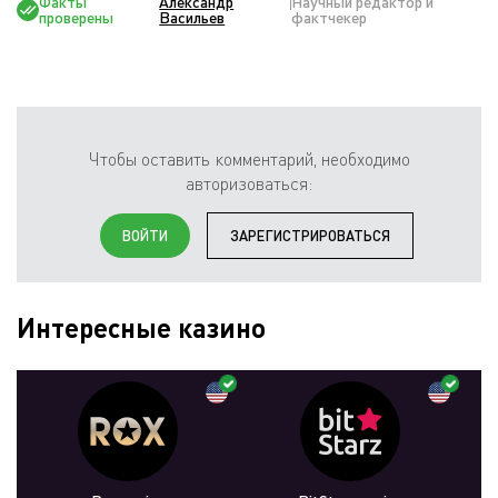
Факты
Александр
Научный редактор и
проверены
Васильев
фактчекер
Чтобы оставить комментарий, необходимо
авторизоваться:
ВОЙТИ
ЗАРЕГИСТРИРОВАТЬСЯ
Интересные казино