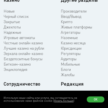
Новые
Производители
Черный список
Ввод/Вывод
Закрытые
Крипто
Джекпоты
Живые платформы
Надежные
Агрегаторы
Игровые автоматы
Наземные
Честные онлайн казино
Казино месяца
Лучшие казино на рубли
Юрисдикции
Зеркала онлайн-казино
Регуляторы
Бездепозитные бонусы
Аудиторы
Биткоин-казино
Мобильные
Энциклопедия
Блоги
Жалобы
Сотрудничество
Редакция
Сотрудничество
Условия использования и
Используя наши сайты или услуги, вы соглашаетесь на
ОК
Работа
Ответственность сторон
использование нами файлов cookie
(Узнать больше)
Партнерки
Политика в отношении