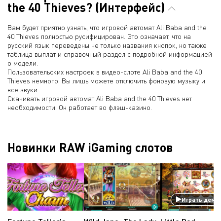
the 40 Thieves? (Интерфейс)
Вам будет приятно узнать, что игровой автомат Ali Baba and the
40 Thieves полностью русифицирован. Это означает, что на
русский язык переведены не только названия кнопок, но также
таблица выплат и справочный раздел с подробной информацией
о модели.
Пользовательских настроек в видео-слоте Ali Baba and the 40
Thieves немного. Вы лишь можете отключить фоновую музыку и
все звуки.
Скачивать игровой автомат Ali Baba and the 40 Thieves нет
необходимости. Он работает во флэш-казино.
Новинки RAW iGaming слотов
Играть демо