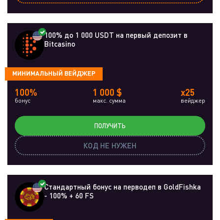
100% до 1 000 USDT на первый депозит в
Bitcasino
МИНИМАЛЬНЫЙ ВЕЙДЖЕР
100%
1 000 $
x25
бонус
макс. сумма
вейджер
ПОЛУЧИТЬ
КОД НЕ НУЖЕН
Стандартный бонус на перводеп в GoldFishka
- 100% + 60 FS