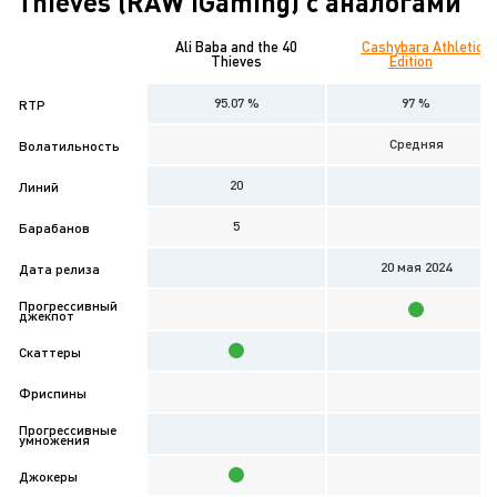
Thieves (RAW iGaming) с аналогами
Ali Baba and the 40
Cashybara Athletic
Thieves
Edition
95.07 %
97 %
RTP
Средняя
Волатильность
20
Линий
5
Барабанов
20 мая 2024
Дата релиза
Прогрессивный
джекпот
Скаттеры
Фриспины
Прогрессивные
умножения
Джокеры