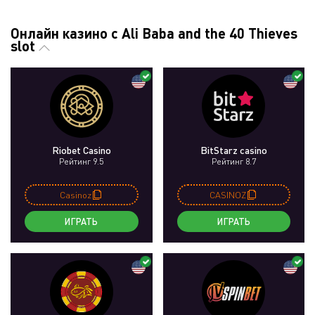
Онлайн казино с Ali Baba and the 40 Thieves
slot
Riobet Casino
BitStarz casino
Рейтинг 9.5
Рейтинг 8.7
Casinoz
CASINOZ
ИГРАТЬ
ИГРАТЬ