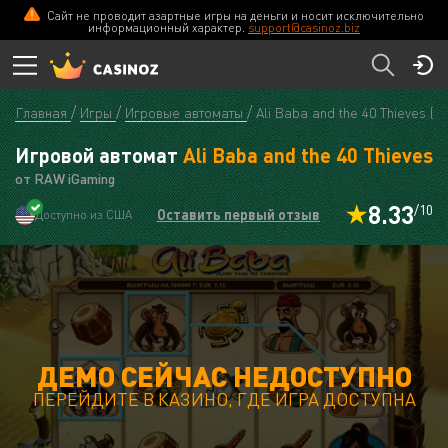
Сайт не проводит азартные игры на деньги и носит исключительно
информационный характер.
support@casinoz.biz
Главная
Игры
Игровые автоматы
Ali Baba and the 40 Thieves 
Игровой автомат
Ali Baba and the 40 Thieves
от RAW iGaming
8.33
/10
Оставить первый отзыв
Доступно из США
ДЕМО СЕЙЧАС НЕДОСТУПНО
ПЕРЕЙДИТЕ В КАЗИНО, ГДЕ ИГРА ДОСТУПНА