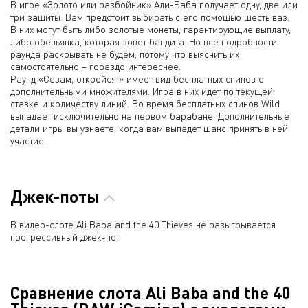
В игре «Золото или разбойник» Али-Баба получает одну, две или
три защиты. Вам предстоит выбирать с его помощью шесть ваз.
В них могут быть либо золотые монеты, гарантирующие выплату,
либо обезьянка, которая зовет бандита. Но все подробности
раунда раскрывать не будем, потому что выяснить их
самостоятельно – гораздо интереснее.
Раунд «Сезам, откройся!» имеет вид бесплатных спинов с
дополнительными множителями. Игра в них идет по текущей
ставке и количеству линий. Во время бесплатных спинов Wild
выпадает исключительно на первом барабане. Дополнительные
детали игры вы узнаете, когда вам выпадет шанс принять в ней
участие.
Джек-поты
В видео-слоте Ali Baba and the 40 Thieves не разыгрывается
прогрессивный джек-пот.
Сравнение слота Ali Baba and the 40