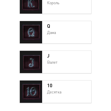
Король
Q
Дама
J
Валет
10
Десятка