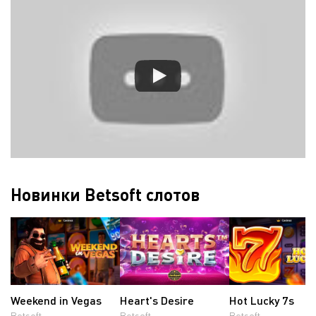
Новинки Betsoft слотов
Weekend in Vegas
Heart's Desire
Hot Lucky 7s
Betsoft
Betsoft
Betsoft