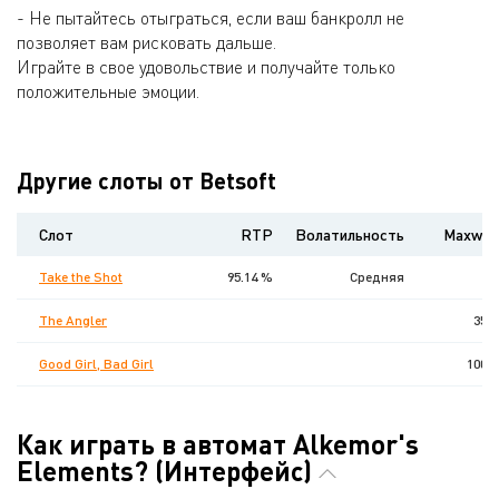
- Не пытайтесь отыграться, если ваш банкролл не
позволяет вам рисковать дальше.
Играйте в свое удовольствие и получайте только
положительные эмоции.
Другие слоты от Betsoft
Слот
RTP
Волатильность
Maxwin
Take the Shot
95.14 %
Средняя
0
The Angler
350
Good Girl, Bad Girl
1000
Как играть в автомат Alkemor's
Elements? (Интерфейс)