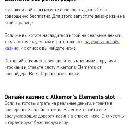
На нашем сайте вы можете опробовать данный слот
совершенно бесплатно. Для этого запустите демо-режим на
этой странице.
Если же вы хотите насладиться игрой на реальные деньги,
то мы рекомендуем вам играть только в
надежных онлайн
казино
. Их список вы найдете ниже.
Оставляйте комментарии, делитесь мнениями с другими
игроками и ставьте слоту Alkemor's Elements от
провайдера Betsoft реальные оценки.
Онлайн казино с Alkemor's Elements slot
Если вы готовы играть на реальные деньги, играйте в
проверенном онлайн-казино. Вы можете найти все
заслуживающие доверия казино в списке ниже. Они честны
и гарантируют безопасную игру.