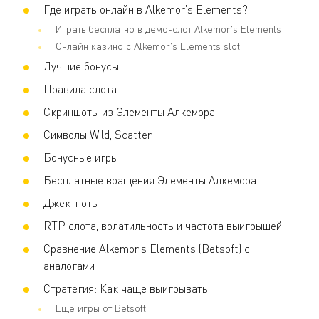
Джокеры
Где играть онлайн в Alkemor's Elements?
Да
Играть бесплатно в демо-слот Alkemor's Elements
Скаттер
Нет
Онлайн казино с Alkemor's Elements slot
Игра по равным шансам
Нет
Лучшие бонусы
Волатильность
Высокая
Правила слота
3D слот
Нет
Скриншоты из Элементы Алкемора
Респины
Нет
Символы Wild, Scatter
Фриспины
Нет
Бонусные игры
Прогрессивные умножения
Нет
Бесплатные вращения Элементы Алкемора
Джек-поты
RTP слота, волатильность и частота выигрышей
Сравнение Alkemor's Elements (Betsoft) с
аналогами
Стратегия: Как чаще выигрывать
Еще игры от Betsoft