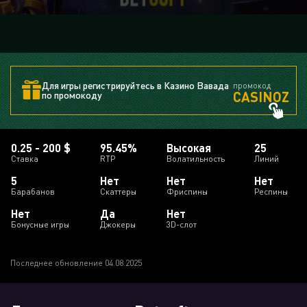
Для игры регистрируйтесь в Казино Вавада
промокод
CASINOZ
по промокоду
0.25 - 200 $
95.45%
Высокая
25
Ставка
RTP
Волатильность
Линий
5
Нет
Нет
Нет
Барабанов
Скаттеры
Фриспины
Респины
Нет
Да
Нет
Бонусные игры
Джокеры
3D-слот
Последнее обновление 04.08.2025