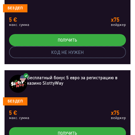
БЕЗДЕП
5 €
x75
макс. сумма
вейджер
ПОЛУЧИТЬ
КОД НЕ НУЖЕН
Бесплатный бонус 5 евро за регистрацию в
казино SlottyWay
БЕЗДЕП
5 €
x75
макс. сумма
вейджер
ПОЛУЧИТЬ