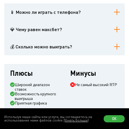
📱 Можно ли играть с телефона?
Да, слот имеет удобную мобильную версию.
💎 Чему равен максбет?
Максимальная ставка равна $200.
💰 Сколько можно выиграть?
Максимальный выигрыш равен х1200.
Плюсы
Минусы
Широкий диапазон
Не самый высокий RTP
ставок
Возможность крупного
выигрыша
Приятная графика
Используя наши сайты или услуги, вы соглашаетесь на
ОК
использование нами файлов cookie
(Узнать больше)