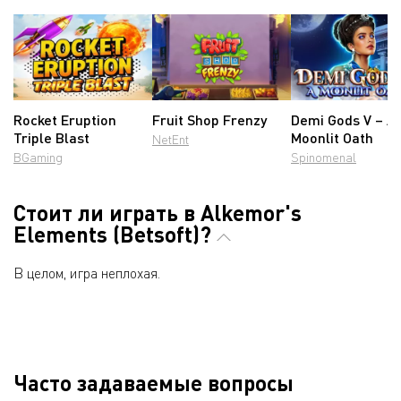
Rocket Eruption
Fruit Shop Frenzy
Demi Gods V – A
Triple Blast
Moonlit Oath
NetEnt
BGaming
Spinomenal
Стоит ли играть в Alkemor's
Elements (Betsoft)?
В целом, игра неплохая.
Часто задаваемые вопросы