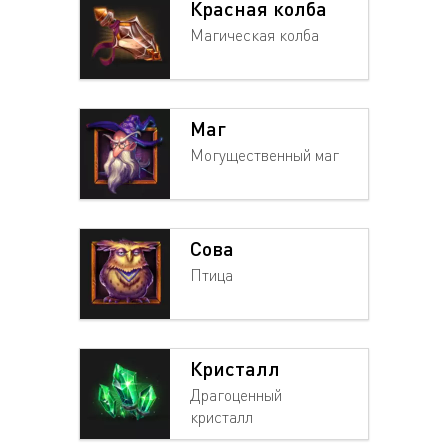
Красная колба
Магическая колба
Маг
Могущественный маг
Сова
Птица
Кристалл
Драгоценный
кристалл