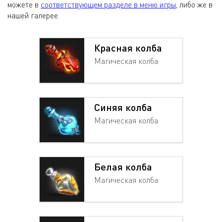
можете в
соответствующем разделе в меню игры
, либо же в
нашей галерее.
Красная колба
Магическая колба
Синяя колба
Магическая колба
Белая колба
Магическая колба