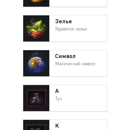
Зелье
Ядовитое зелье
Символ
Магический символ
A
Туз
K