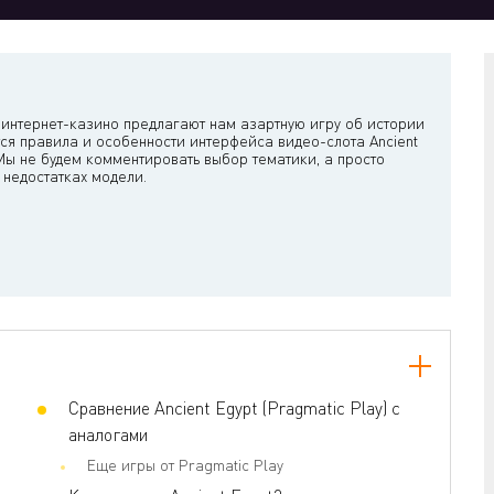
 интернет-казино предлагают нам азартную игру об истории
ся правила и особенности интерфейса видео-слота Ancient
 Мы не будем комментировать выбор тематики, а просто
 недостатках модели.
Сравнение Ancient Egypt (Pragmatic Play) с
аналогами
Еще игры от Pragmatic Play