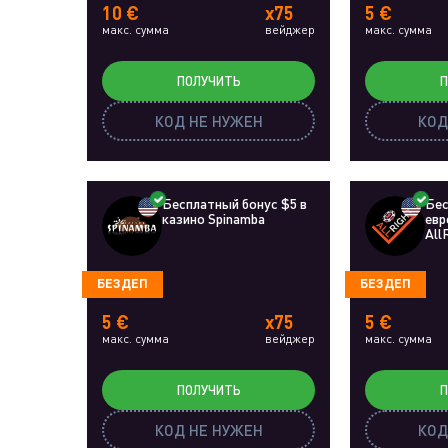
10 €
x75
5 €
макс. сумма
вейджер
макс. сумма
ПОЛУЧИТЬ
П
КОД НЕ НУЖЕН
КОД
Бесплатный бонус $5 в
Бес
казино Spinamba
евр
All
БЕЗДЕП
БЕЗДЕП
5 €
x75
5 €
макс. сумма
вейджер
макс. сумма
ПОЛУЧИТЬ
П
КОД НЕ НУЖЕН
КОД