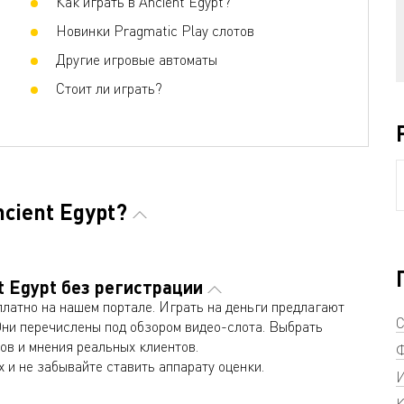
Как играть в Ancient Egypt?
Новинки Pragmatic Play слотов
Другие игровые автоматы
Стоит ли играть?
ncient Egypt?
t Egypt без регистрации
платно на нашем портале. Играть на деньги предлагают
С
Они перечислены под обзором видео-слота. Выбрать
ов и мнения реальных клиентов.
Ф
и не забывайте ставить аппарату оценки.
И
К