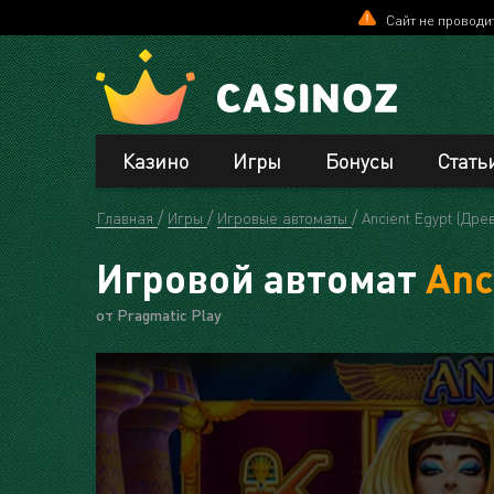
Сайт не проводи
Казино
Игры
Бонусы
Стать
Главная
Игры
Игровые автоматы
Ancient Egypt (Дре
Игровой автомат
Anc
от Pragmatic Play