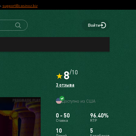
р.
support@casinoz.biz
Войти
8
/10
3 отзыва
Доступно из США
0 - 50
96.40%
Ставка
RTP
10
5
Линий
Барабанов