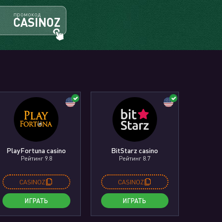
промокод
CASINOZ
PlayFortuna casino
BitStarz casino
Рейтинг 9.8
Рейтинг 8.7
CASINOZ
CASINOZ
ИГРАТЬ
ИГРАТЬ