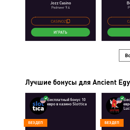
Jozz Casino
B
Рейтинг 9.4
Р
CASINOZ
C
ИГРАТЬ
Вс
Лучшие бонусы для Ancient Eg
Бесплатный бонус 10
Бес
евро в казино Slottica
евр
Luc
БЕЗДЕП
БЕЗДЕП