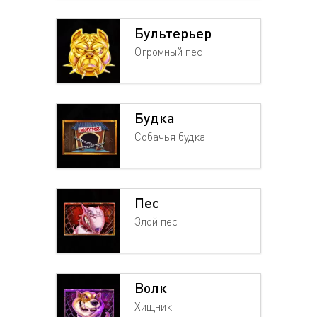
Бультерьер
Огромный пес
Будка
Собачья будка
Пес
Злой пес
Волк
Хищник