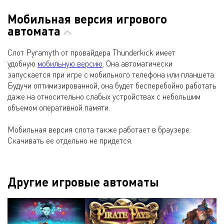
Мобильная версия игрового
автомата
Слот Pyramyth от провайдера Thunderkick имеет
удобную
мобильную версию
. Она автоматически
запускается при игре с мобильного телефона или планшета.
Будучи оптимизированной, она будет бесперебойно работать
даже на относительно слабых устройствах с небольшим
объемом оперативной памяти.
Мобильная версия слота также работает в браузере.
Скачивать ее отдельно не придется.
Другие игровые автоматы