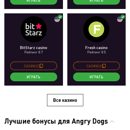
ИГРАТЬ
ИГРАТЬ
BitStarz casino
Fresh casino
Рейтинг 8.7
Рейтинг 8.5
CASINOZ
CASINOZ
ИГРАТЬ
ИГРАТЬ
Все казино
Лучшие бонусы для Angry Dogs