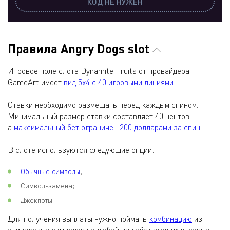
КОД НЕ НУЖЕН
Правила Angry Dogs slot
Игровое поле слота Dynamite Fruits от провайдера
GameArt имеет
вид 5х4 с 40 игровыми линиями
.
Ставки необходимо размещать перед каждым спином.
Минимальный размер ставки составляет 40 центов,
а
максимальный бет ограничен 200 долларами за спин
.
В слоте используются следующие опции:
Обычные символы
;
Символ-замена;
Джекпоты.
Для получения выплаты нужно поймать
комбинацию
из
одинаковых символов по любой из действующих игровых