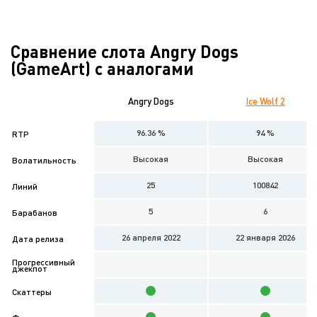
Сравнение слота Angry Dogs
(GameArt) с аналогами
Angry Dogs
Ice Wolf 2
96.36 %
94 %
RTP
Высокая
Высокая
Волатильность
25
100842
Линий
5
6
Барабанов
26 апреля 2022
22 января 2026
Дата релиза
Прогрессивный
джекпот
Скаттеры