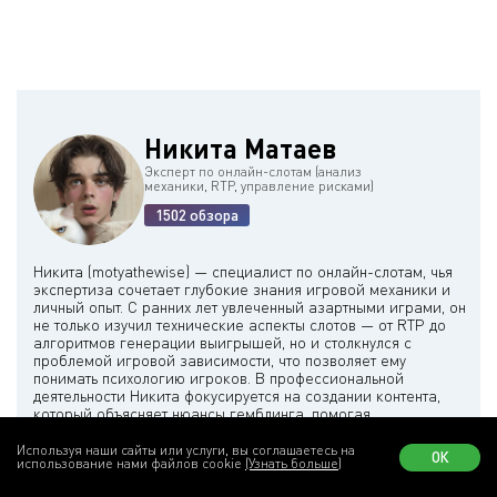
Никита Матаев
Эксперт по онлайн-слотам (анализ
механики, RTP, управление рисками)
1502 обзора
Никита (motyathewise) — специалист по онлайн-слотам, чья
экспертиза сочетает глубокие знания игровой механики и
личный опыт. С ранних лет увлеченный азартными играми, он
не только изучил технические аспекты слотов — от RTP до
алгоритмов генерации выигрышей, но и столкнулся с
проблемой игровой зависимости, что позволяет ему
понимать психологию игроков. В профессиональной
деятельности Никита фокусируется на создании контента,
который объясняет нюансы гемблинга, помогая
пользователям минимизировать риски. Его подход основан
на принципе: «Играть можно, но нельзя терять контроль», что
Используя наши сайты или услуги, вы соглашаетесь на
ОК
использование нами файлов cookie
(Узнать больше)
отражает как его личный путь, так и стремление сделать