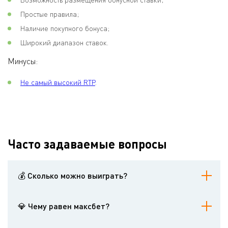
Простые правила;
Наличие покупного бонуса;
Широкий диапазон ставок.
Минусы:
Не самый высокий RTP
.
Часто задаваемые вопросы
💰 Сколько можно выиграть?
Максимальный выигрыш равен х50000.
💎 Чему равен максбет?
Максимальная ставка равна $100.