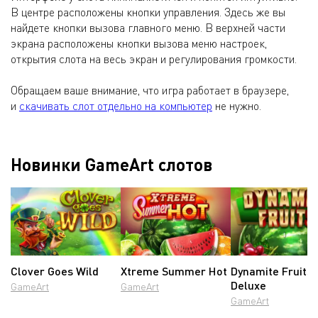
В центре расположены кнопки управления. Здесь же вы
найдете кнопки вызова главного меню. В верхней части
экрана расположены кнопки вызова меню настроек,
открытия слота на весь экран и регулирования громкости.
Обращаем ваше внимание, что игра работает в браузере,
и
скачивать слот отдельно на компьютер
не нужно.
Новинки GameArt слотов
Clover Goes Wild
Xtreme Summer Hot
Dynamite Fruits
Deluxe
GameArt
GameArt
GameArt