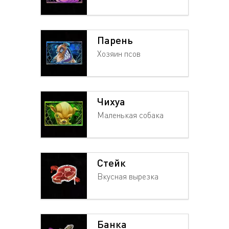
Парень
Хозяин псов
Чихуа
Маленькая собака
Стейк
Вкусная вырезка
Банка