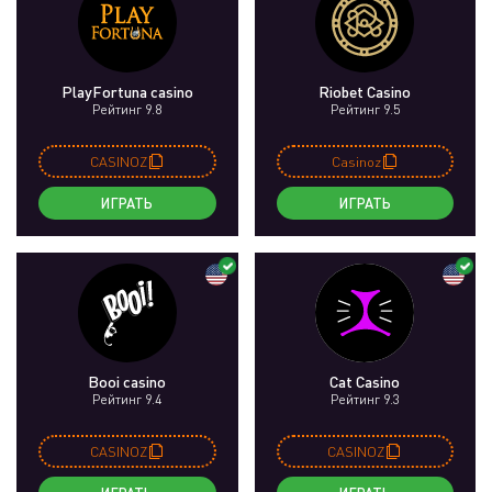
PlayFortuna casino
Riobet Casino
Рейтинг 9.8
Рейтинг 9.5
CASINOZ
Casinoz
ИГРАТЬ
ИГРАТЬ
Booi casino
Cat Casino
Рейтинг 9.4
Рейтинг 9.3
CASINOZ
CASINOZ