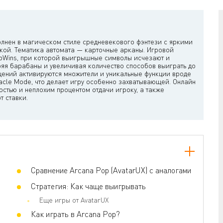
олнен в магическом стиле средневекового фэнтези с яркими
ой. Тематика автомата — карточные арканы. Игровой
pWins, при которой выигрышные символы исчезают и
ряя барабаны и увеличивая количество способов выиграть до
щений активируются множители и уникальные функции вроде
acle Mode, что делает игру особенно захватывающей. Онлайн
остью и неплохим процентом отдачи игроку, а также
т ставки.
Сравнение Arcana Pop (AvatarUX) с аналогами
Стратегия: Как чаще выигрывать
Еще игры от AvatarUX
Как играть в Arcana Pop?