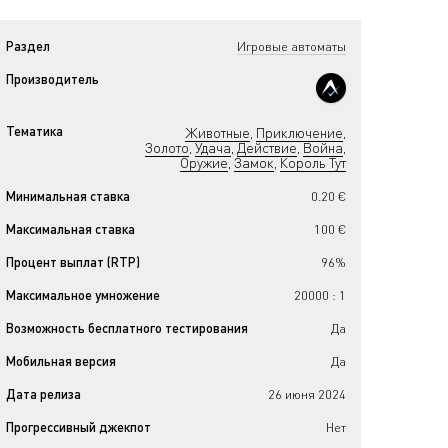
Раздел
Игровые автоматы
Производитель
Тематика
Животные
Приключение
,
,
Золото
Удача
Действие
Война
,
,
,
,
Оружие
Замок
Король Тут
,
,
Минимальная ставка
0.20 €
Максимальная ставка
100 €
Процент выплат (RTP)
96%
Максимальное умножение
20000 : 1
Возможность бесплатного тестирования
Да
Мобильная версия
Да
Дата релиза
26 июня 2024
Прогрессивный джекпот
Нет