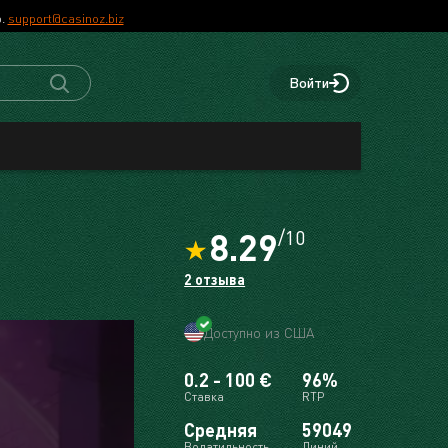
р.
support@casinoz.biz
Войти
8.29
/10
2 отзыва
Доступно из США
0.2 - 100 €
96%
Ставка
RTP
Средняя
59049
Волатильность
Линий