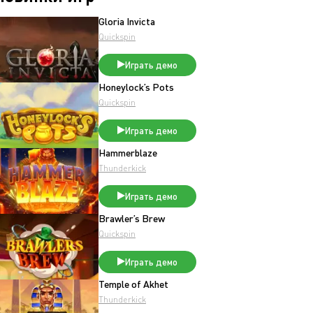
Gloria Invicta
Quickspin
Играть демо
Honeylock’s Pots
Quickspin
Играть демо
Hammerblaze
Thunderkick
Играть демо
Brawler’s Brew
Quickspin
Играть демо
Temple of Akhet
Thunderkick