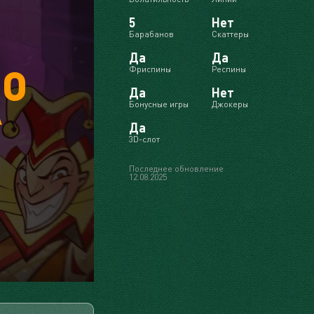
5
Нет
Барабанов
Скаттеры
Да
Да
НО
Фриспины
Респины
Да
Нет
Бонусные игры
Джокеры
А
Да
3D-слот
Последнее обновление
12.08.2025