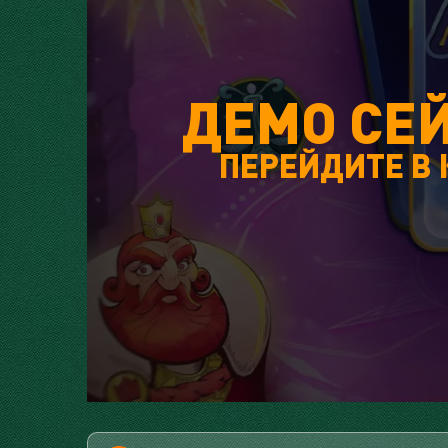
ДЕМО СЕ
ПЕРЕЙДИТЕ В 