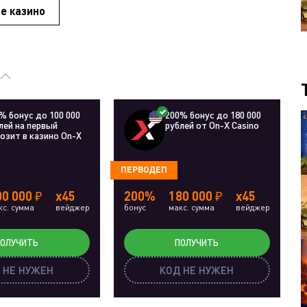
е казино
% бонус до 100 000
200% бонус до 180 000
лей на первый
рублей от On-X Casino
озит в казино On-X
ПЕРВОДЕП
00 000 ₽
x45
200%
180 000 ₽
x45
кс. сумма
вейджер
бонус
макс. сумма
вейджер
ОЛУЧИТЬ
ПОЛУЧИТЬ
 НЕ НУЖЕН
КОД НЕ НУЖЕН