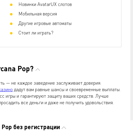
Новинки AvatarUX слотов
Мобильная версия
Другие игровые автоматы
Стоит ли играть?
rcana Pop?
ить — не каждое заведение заслуживает доверия.
казино
дадут вам равные шансы и своевременные выплаты.
сс игры и гарантируют защиту ваших средств. Лучше
просадить все деньги и даже не получить удовольствия.
a Pop без регистрации