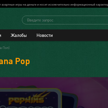
т азартные игры на деньги и носит исключительно информационный характе
и
Жалобы
Новости
а Поп)
ana Pop