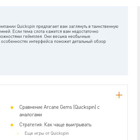
мпании Quickspin предлагает вам заглянуть в таинственную
амней. Если тема слота кажется вам недостаточно
можностями геймплея. Они весьма необычные.
и особенностях интерфейса поможет детальный обзор
Сравнение Arcane Gems (Quickspin) с
аналогами
Стратегия: Как чаще выигрывать
Еще игры от Quickspin