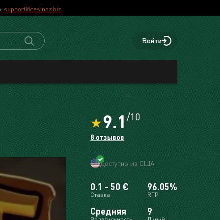
р.
support@casinoz.biz
Войти
9.1
/10
8 отзывов
Доступно из США
0.1 - 50 €
96.05%
Ставка
RTP
Средняя
9
Волатильность
Линий