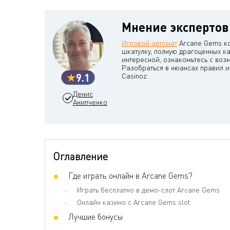
Мнение экспертов
Игровой автомат
Arcane Gems ко
шкатулку, полную драгоценных к
интересной, ознакомьтесь с воз
Разобраться в нюансах правил 
9.1
Casinoz.
Денис
Анипченко
Оглавление
Где играть онлайн в Arcane Gems?
Играть бесплатно в демо-слот Arcane Gems
Онлайн казино с Arcane Gems slot
Лучшие бонусы