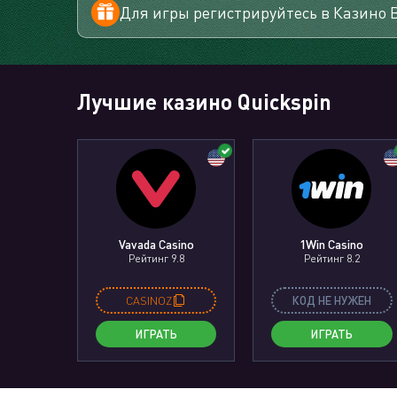
Для игры регистрируйтесь в Казино 
Лучшие казино Quickspin
Vavada Casino
1Win Casino
Рейтинг 9.8
Рейтинг 8.2
CASINOZ
КОД НЕ НУЖЕН
ИГРАТЬ
ИГРАТЬ