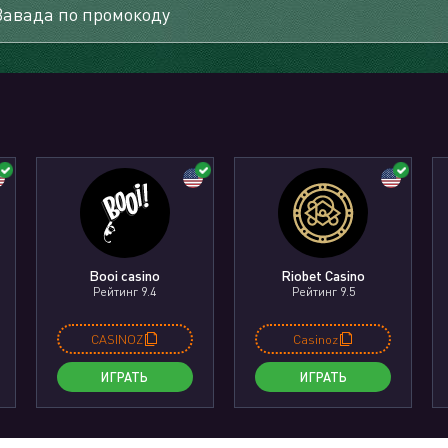
Вавада по промокоду
Booi casino
Riobet Casino
Рейтинг 9.4
Рейтинг 9.5
CASINOZ
Casinoz
ИГРАТЬ
ИГРАТЬ