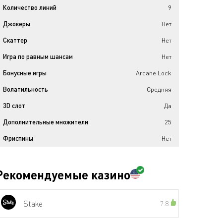
Количество линий
9
Джокеры
Нет
Скаттер
Нет
Игра по равным шансам
Нет
Бонусные игры
Arcane Lock
Волатильность
Средняя
3D слот
Да
Дополнительные множители
25
Фриспины
Нет
Рекомендуемые казино
Stake
7.8