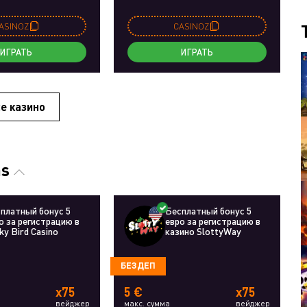
ASINOZ
CASINOZ
ИГРАТЬ
ИГРАТЬ
е казино
ms
платный бонус 5
Бесплатный бонус 5
о за регистрацию в
евро за регистрацию в
ky Bird Casino
казино SlottyWay
БЕЗДЕП
x75
5 €
x75
вейджер
макс. сумма
вейджер