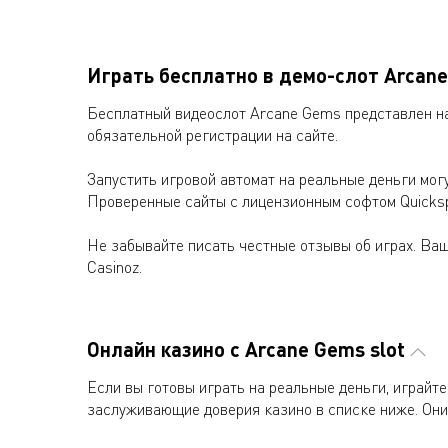
Играть бесплатно в демо-слот Arcan
Бесплатный видеослот Arcane Gems представлен на
обязательной регистрации на сайте.
Запустить игровой автомат на реальные деньги мо
Проверенные сайты с лицензионным софтом Quicksp
Не забывайте писать честные отзывы об играх. Ваш
Casinoz.
Онлайн казино с Arcane Gems slot
Если вы готовы играть на реальные деньги, играйт
заслуживающие доверия казино в списке ниже. Они 