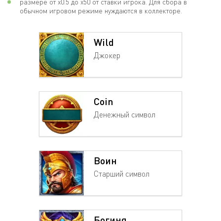
размере от х0.5 до х50 от ставки игрока. Для сбора в
обычном игровом режиме нуждаются в коллекторе.
Wild
Джокер
Coin
Денежный символ
Воин
Старший символ
Богиня