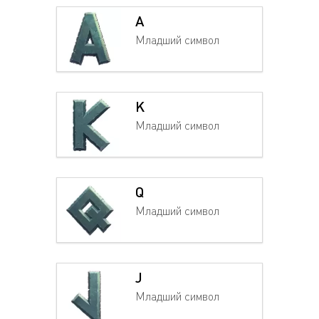
A
Младший символ
K
Младший символ
Q
Младший символ
J
Младший символ