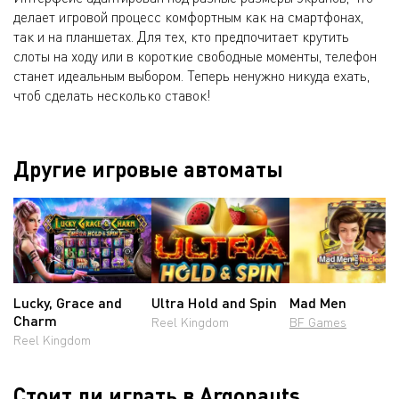
делает игровой процесс комфортным как на смартфонах,
так и на планшетах. Для тех, кто предпочитает крутить
слоты на ходу или в короткие свободные моменты, телефон
станет идеальным выбором. Теперь ненужно никуда ехать,
чтоб сделать несколько ставок!
Другие игровые автоматы
Lucky, Grace and
Ultra Hold and Spin
Mad Men
Charm
Reel Kingdom
BF Games
Reel Kingdom
Стоит ли играть в Argonauts