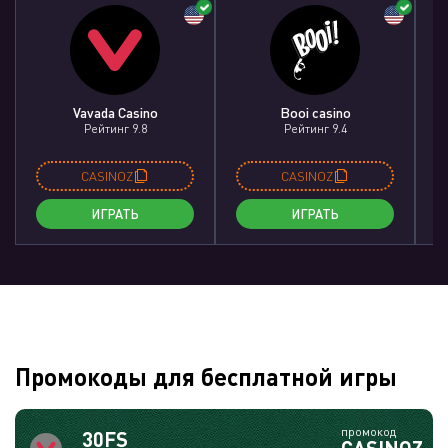
Vavada Casino
Booi casino
Рейтинг 9.8
Рейтинг 9.4
CASINOZ
CASINOZ
ИГРАТЬ
ИГРАТЬ
Промокоды для бесплатной игры
промокод
30FS