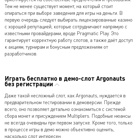
Тем не менее существует момент, на который стоит
опираться при выборе заведения для игры на деньги. В
первую очередь следует выбирать лицензированные казино
с хорошей репутацией, которые сотрудничают напрямую с
известными провайдерами, вроде Pragmatic Play. Это
гарантирует корректную работу слотов, а также даёт доступ
к акциям, турнирам и бонусным предложениям от
разработчиков.
Играть бесплатно в демо-слот Argonauts
без регистрации
Даже такой несложный слот, как Argonauts, нуждается в
предварительном тестировании в демоверсии. Прежде
всего, оно позволяет детально ознакомиться с системой
сбора монет и присуждением Multipliers. Подобные нюансы
не всегда очевидны при первом запуске. Кроме того, только
в процессе игры в демо можно объективно оценить,
насколько слот интересен.