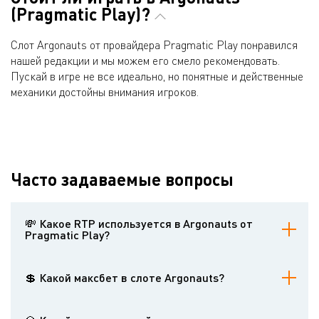
(Pragmatic Play)?
Слот Argonauts от провайдера Pragmatic Play понравился
нашей редакции и мы можем его смело рекомендовать.
Пускай в игре не все идеально, но понятные и действенные
механики достойны внимания игроков.
Часто задаваемые вопросы
💸 Какое RTP используется в Argonauts от
Pragmatic Play?
В игре есть несколько вариантов RTP, из которых выбирает
казино. Главное, что покупные раунды проходят с высоким
💲 Какой максбет в слоте Argonauts?
значением
240 у.е., что является стандартом для провайдера