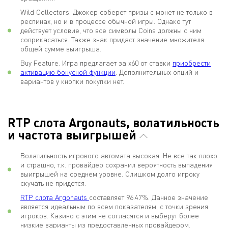
Wild Collectors. Джокер соберет призы с монет не только в
респинах, но и в процессе обычной игры. Однако тут
действует условие, что все символы Coins должны с ним
соприкасаться. Также знак придаст значение множителя
общей сумме выигрыша.
Buy Feature. Игра предлагает за х60 от ставки
приобрести
активацию бонусной функции
. Дополнительных опций и
вариантов у кнопки покупки нет.
RTP слота Argonauts, волатильность
и частота выигрышей
Волатильность игрового автомата высокая. Не все так плохо
и страшно, т.к. провайдер сохранил вероятность выпадения
выигрышей на среднем уровне. Слишком долго игроку
скучать не придется.
RTP слота Argonauts
составляет 96.47%. Данное значение
является идеальным по всем показателям, с точки зрения
игроков. Казино с этим не согласятся и выберут более
низкие варианты из предоставленных провайдером.