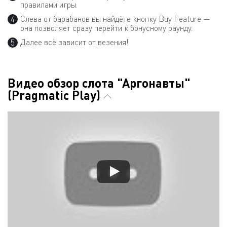
правилами игры.
Слева от барабанов вы найдёте кнопку Buy Feature —
она позволяет сразу перейти к бонусному раунду.
Далее всё зависит от везения!
Видео обзор слота "Аргонавты"
(Pragmatic Play)