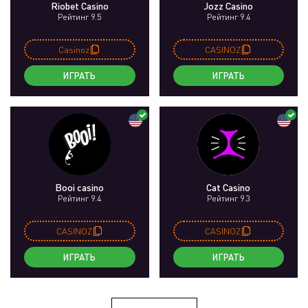
Riobet Casino
Jozz Casino
Рейтинг 9.5
Рейтинг 9.4
Casinoz
CASINOZ
ИГРАТЬ
ИГРАТЬ
Booi casino
Cat Casino
Рейтинг 9.4
Рейтинг 9.3
CASINOZ
CASINOZ
ИГРАТЬ
ИГРАТЬ