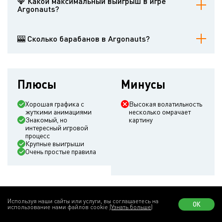
💎 Какой максимальный выигрыш в игре
Argonauts?
Вполне достойные рисков х10000 от ставки в раунде
🎰 Сколько барабанов в Argonauts?
В игровом автомате 5 барабанов
Плюсы
Минусы
Хорошая графика с
Высокая волатильность
жуткими анимациями
несколько омрачает
Знакомый, но
картину
интересный игровой
процесс
Крупные выигрыши
Очень простые правила
Используя наши сайты или услуги, вы соглашаетесь на
ОК
использование нами файлов cookie
(Узнать больше)