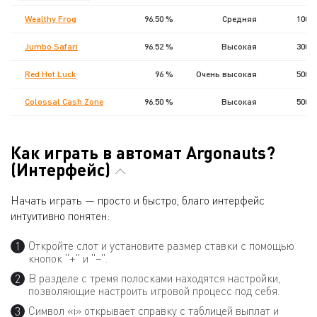
Wealthy Frog
96.50 %
Средняя
1000
Jumbo Safari
96.52 %
Высокая
3000
Red Hot Luck
96 %
Очень высокая
5000
Colossal Cash Zone
96.50 %
Высокая
5000
Как играть в автомат Argonauts?
(Интерфейс)
Начать играть — просто и быстро, благо интерфейс
интуитивно понятен:
Откройте слот и установите размер ставки с помощью
кнопок "+" и "−".
В разделе с тремя полосками находятся настройки,
позволяющие настроить игровой процесс под себя.
Символ «i» открывает справку с таблицей выплат и