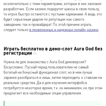
исключительно с теми параметрами, которые в них заложил
разработчик. Если казино подкрутит шансы в свою пользу,
то игрок быстро останется с пустыми карманами. А ведь это
будет серьезным ударом по репутации как самого
заведения, так и провайдера! По этой причине играть
следует только
в проверенных и надежных онлайн-казино
.
Играть бесплатно в демо-слот Aura God без
регистрации
Нужна ли для знакомства с Aura God демоверсия?
Безусловно. Пускай перед пользователем не самый
богатый на бонусный функционал слот, но в нем лучше
заранее разобраться и лишь затем переходить к ставкам на
реальные средства. Да и для изучения интерфейса
потребуется некоторое время, т.к. он минимален, но при этом
предлагает все необходимые опции управления.