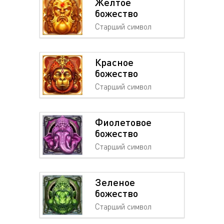
Желтое
божество
Старший символ
Красное
божество
Старший символ
Фиолетовое
божество
Старший символ
Зеленое
божество
Старший символ