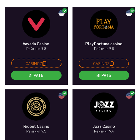
Vavada Casino
PlayFortuna casino
Рейтинг 9.8
Рейтинг 9.8
CASINOZ
CASINOZ
ИГРАТЬ
ИГРАТЬ
Riobet Casino
Jozz Casino
Рейтинг 9.5
Рейтинг 9.4