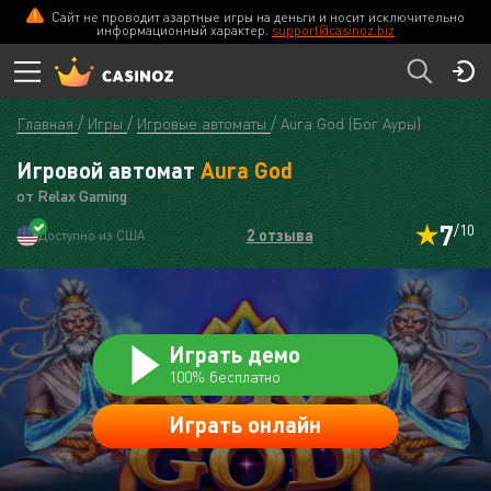
Сайт не проводит азартные игры на деньги и носит исключительно
CASINOZ
ПЕРЕЙТИ
информационный характер.
support@casinoz.biz
Главная
Игры
Игровые автоматы
Aura God (Бог Ауры)
Игровой автомат
Aura God
от Relax Gaming
7
/10
2 отзыва
Доступно из США
Играть демо
100% бесплатно
Играть онлайн