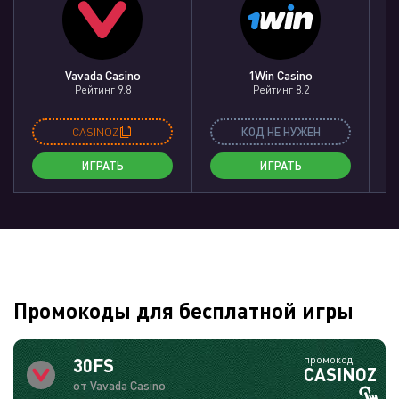
Vavada Casino
1Win Casino
Рейтинг 9.8
Рейтинг 8.2
CASINOZ
КОД НЕ НУЖЕН
ИГРАТЬ
ИГРАТЬ
Промокоды для бесплатной игры
промокод
30FS
CASINOZ
от Vavada Casino