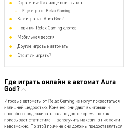
Стратегия: Как чаще выигрывать
Еще игры от Relax Gaming
Как играть в Aura God?
Новинки Relax Gaming слотов
Мобильная версия
Другие игровые автоматы
Стоит ли играть?
Где играть онлайн в автомат Aura
God?
Игровые автоматы от Relax Gaming не могут похвастаться
излишней щедростью. Конечно, они дают выигрыши и
способны поддерживать баланс долгое время, но как
показывает статистика — заполучить максвин в них почти
невозможно. По этой причине они должны предоставляться