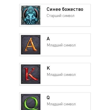
Синее божество
Старший символ
A
Младший символ
K
Младший символ
Q
Младший символ