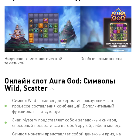
Видеослот с мифологической
Особые возможности
тематикой
Онлайн слот Aura God: Символы
Wild, Scatter
Символ Wild является джокером, использующимся в
процессе составления комбинаций. Дополнительный
функционал — отсутствует.
Знак Mystery представляет собой загадочный символ,
способный превратиться в любой другой, либо в монету.
Символ монетки представляет собой денежный приз, на