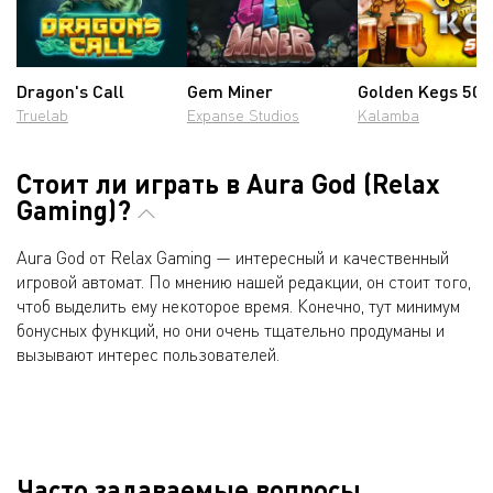
Dragon's Call
Gem Miner
Golden Kegs 50K
Truelab
Expanse Studios
Kalamba
Стоит ли играть в Aura God (Relax
Gaming)?
Aura God от Relax Gaming — интересный и качественный
игровой автомат. По мнению нашей редакции, он стоит того,
чтоб выделить ему некоторое время. Конечно, тут минимум
бонусных функций, но они очень тщательно продуманы и
вызывают интерес пользователей.
Часто задаваемые вопросы