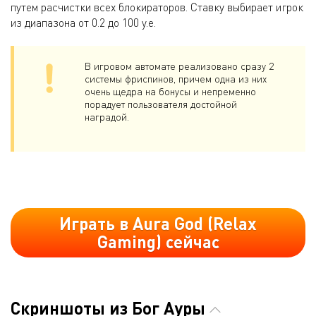
путем расчистки всех блокираторов. Ставку выбирает игрок
из диапазона от 0.2 до 100 у.е.
В игровом автомате реализовано сразу 2
системы фриспинов, причем одна из них
очень щедра на бонусы и непременно
порадует пользователя достойной
наградой.
Играть в Aura God (Relax
Gaming) сейчас
Скриншоты из Бог Ауры