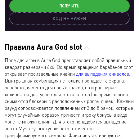
ПОЛУЧИТЬ
КОД НЕ НУЖЕН
Правила Aura God slot
Поле для игры в Aura God представляет собой правильный
квадрат размерами 6х6. Во время вращения барабанов слот
открывает произвольные ячейки
для выпадения символов
.
Выигрышная комбинация не только пропадает с экрана,
освобождая место для новых знаков, но и расширяет
количество доступных для этого слотов (во время взрыва
снимаются блокеры с расположенных рядом ячеек). Каждый
раунд сопровождается появлением от 3 до 8 рамок, которые
могут случайным образом принести игроку бонусы в виде
монет с множителями. Для этого понадобится выпадение
знака Mystery, выступающего в качестве
трансформируемого символа. Фриспины активируются