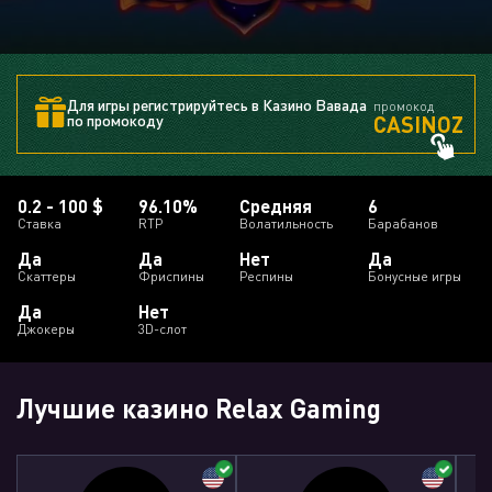
Для игры регистрируйтесь в Казино Вавада
промокод
CASINOZ
по промокоду
0.2 - 100 $
96.10%
Средняя
6
Ставка
RTP
Волатильность
Барабанов
Да
Да
Нет
Да
Скаттеры
Фриспины
Респины
Бонусные игры
Да
Нет
Джокеры
3D-слот
Лучшие казино Relax Gaming