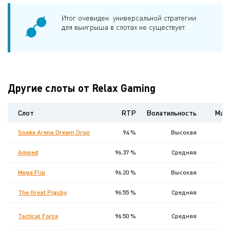
Итог очевиден: универсальной стратегии
для выигрыша в слотах не существует.
Другие слоты от Relax Gaming
Слот
RTP
Волатильность
Maxw
Snake Arena Dream Drop
94 %
Высокая
1
Amped
96.37 %
Средняя
20
Mega Flip
96.20 %
Высокая
5
The Great Pigsby
96.55 %
Средняя
2
Tactical Force
96.50 %
Средняя