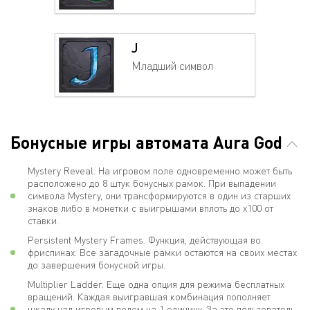
J
Младший символ
Бонусные игры автомата Aura God
Mystery Reveal. На игровом поле одновременно может быть
расположено до 8 штук бонусных рамок. При выпадении
символа Mystery, они трансформируются в один из старших
знаков либо в монетки с выигрышами вплоть до х100 от
ставки.
Persistent Mystery Frames. Функция, действующая во
фриспинах. Все загадочные рамки остаются на своих местах
до завершения бонусной игры.
Multiplier Ladder. Еще одна опция для режима бесплатных
вращений. Каждая выигравшая комбинация пополняет
шкалу над игровым полем на 1 единицу. За это пользователь