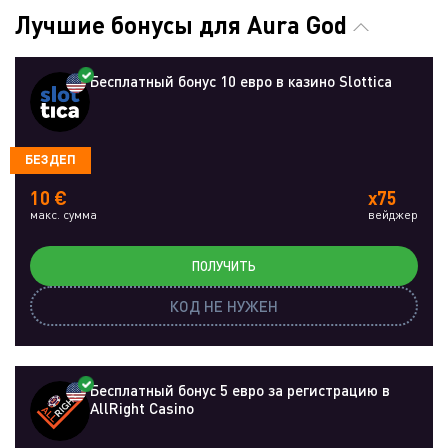
Лучшие бонусы для Aura God
Бесплатный бонус 10 евро в казино Slottica
БЕЗДЕП
10 €
x75
макс. сумма
вейджер
ПОЛУЧИТЬ
КОД НЕ НУЖЕН
Бесплатный бонус 5 евро за регистрацию в
AllRight Casino