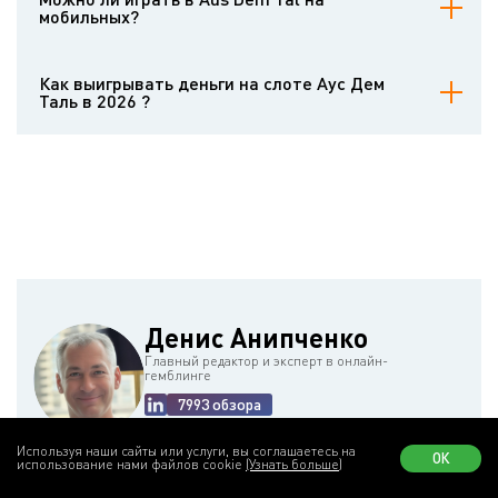
сайт помогут обзоры на Casinoz и истории реальных игроков.
мобильных?
Aus Dem Tal имеет приятную мобильную вариацию. Она
безупречно действует на смартфонах и планшетах. Интерфейс
Как выигрывать деньги на слоте Аус Дем
мобильного автомата разработан для сенсорных экранов, а
Таль в 2026 ?
общие правила игры остаются такими же.
Онлайн-слоты функционируют на генераторе псевдослучайных
чисел, одобренном независимыми аудиторскими компаниями.
Результаты раундов невозможно угадать. Вы можете подключить
системы ставок, но повысить возврат с их помощью невозможно.
Конечный результат будет зависеть от везения. Информация о
возврате игроку, дисперсии и коэффициентах содержится в
статьях на сайте Casinoz.
Денис Анипченко
Главный редактор и эксперт в онлайн-
гемблинге
7993 обзора
Используя наши сайты или услуги, вы соглашаетесь на
ОК
Денис — настоящий профессионал с многолетним опытом в
использование нами файлов cookie
(Узнать больше)
индустрии азартных игр. Его карьера началась еще в конце
девяностых, когда он работал крупье, пит-боссом,