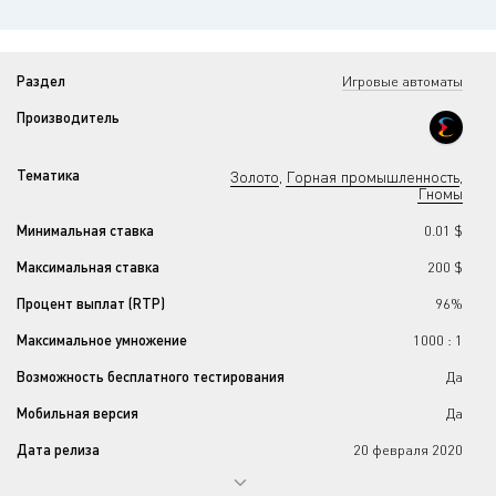
Раздел
Игровые автоматы
Производитель
Тематика
Золото
Горная промышленность
,
,
Гномы
Минимальная ставка
0.01 $
Максимальная ставка
200 $
Процент выплат (RTP)
96%
Максимальное умножение
1000 : 1
Возможность бесплатного тестирования
Да
Мобильная версия
Да
Дата релиза
20 февраля 2020
Прогрессивный джекпот
Нет