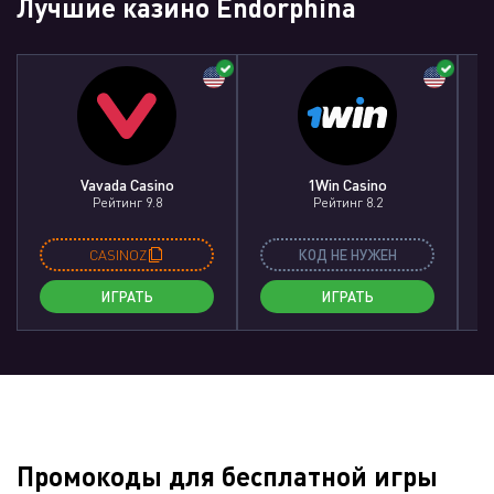
Лучшие казино Endorphina
Vavada Casino
1Win Casino
Рейтинг 9.8
Рейтинг 8.2
CASINOZ
КОД НЕ НУЖЕН
ИГРАТЬ
ИГРАТЬ
Промокоды для бесплатной игры