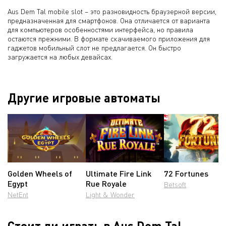
Aus Dem Tal mobile slot – это разновидность браузерной версии,
предназначенная для смартфонов. Она отличается от варианта
для компьютеров особенностями интерфейса, но правила
остаются прежними. В формате скачиваемого приложения для
гаджетов мобильный слот не предлагается. Он быстро
загружается на любых девайсах.
Другие игровые автоматы
Golden Wheels of
Ultimate Fire Link
72 Fortunes
Egypt
Rue Royale
Betsoft
NetEnt
Light & Wonder
Стоит ли играть в Aus Dem Tal