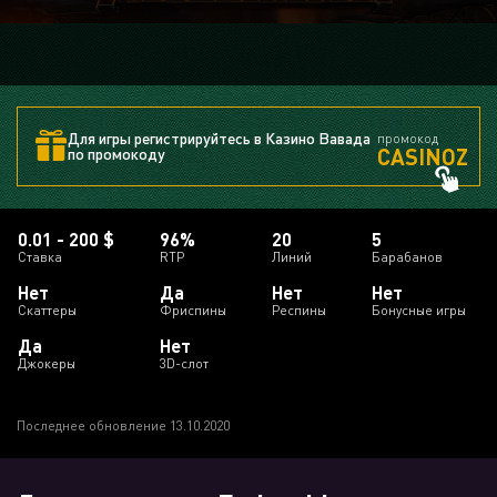
Для игры регистрируйтесь в Казино Вавада
промокод
CASINOZ
по промокоду
0.01 - 200 $
96%
20
5
Ставка
RTP
Линий
Барабанов
Нет
Да
Нет
Нет
Скаттеры
Фриспины
Респины
Бонусные игры
Да
Нет
Джокеры
3D-слот
Последнее обновление 13.10.2020