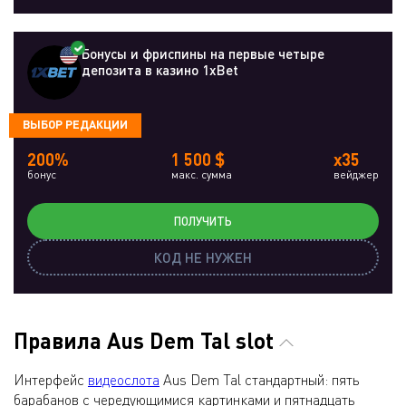
Бонусы и фриспины на первые четыре
депозита в казино 1xBet
ВЫБОР РЕДАКЦИИ
200%
1 500 $
x35
бонус
макс. сумма
вейджер
ПОЛУЧИТЬ
КОД НЕ НУЖЕН
Правила Aus Dem Tal slot
Интерфейс
видеослота
Aus Dem Tal стандартный: пять
барабанов с чередующимися картинками и пятнадцать