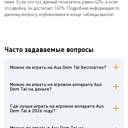
ниже. Если это туз, данный показатель равен 42%, а если
это двойка, он достигает 162%. Подробная информация по
данному вопросу опубликована в конце таблицы выплат.
Часто задаваемые вопросы
Можно ли играть на Aus Dem Tal бесплатно?
Конечно, на Casinoz можно играть на бесплатном игровом
автомате Aus Dem Tal. Тренировочную версию можно открывать
Можно ли играть на игровом аппарате Aus
без регистрации на сайте. Любой посетитель может тестировать
Dem Tal на деньги?
слот без денег.
Играть на игровом аппарате на деньги приглашают
многочисленные интернет-казино, использующие азартные игры
Где лучше играть на игровом аппарате Aus
данного разработчика. Чтобы делать ставки реальными
Dem Tal в 2026 году?
деньгами на Aus Dem Tal, нужно зарегистрироваться и внести
депозит.
Играть на деньги в Aus Dem Tal важно в надёжных казино с
сертифицированными играми и хорошей репутацией. Выбрать
Можно ли играть в Aus Dem Tal на