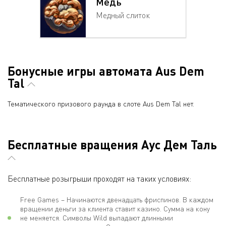
Медь
Медный слиток
Бонусные игры автомата Aus Dem
Tal
Тематического призового раунда в слоте Aus Dem Tal нет.
Бесплатные вращения Аус Дем Таль
Бесплатные розыгрыши проходят на таких условиях:
Free Games – Начинаются двенадцать фриспинов. В каждом
вращении деньги за клиента ставит казино. Сумма на кону
не меняется. Символы Wild выпадают длинными