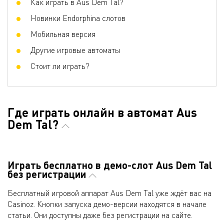
Как играть в Aus Dem Tal?
Новинки Endorphina слотов
Мобильная версия
Другие игровые автоматы
Стоит ли играть?
Где играть онлайн в автомат Aus
Dem Tal?
Играть бесплатно в демо-слот Aus Dem Tal
без регистрации
Бесплатный игровой аппарат Aus Dem Tal уже ждёт вас на
Casinoz. Кнопки запуска демо-версии находятся в начале
статьи. Они доступны даже без регистрации на сайте.