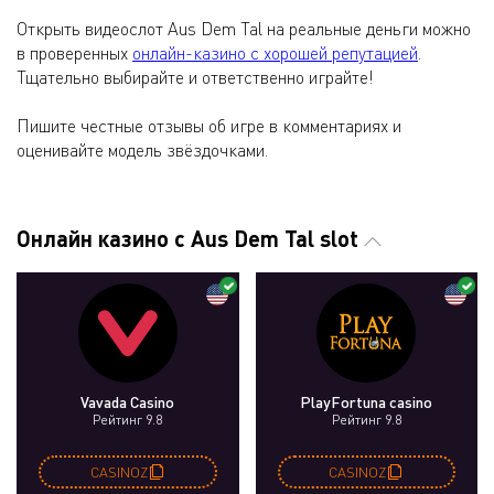
Открыть видеослот Aus Dem Tal на реальные деньги можно
в проверенных
онлайн-казино с хорошей репутацией
.
Тщательно выбирайте и ответственно играйте!
Пишите честные отзывы об игре в комментариях и
оценивайте модель звёздочками.
Онлайн казино с Aus Dem Tal slot
Vavada Casino
PlayFortuna casino
Рейтинг 9.8
Рейтинг 9.8
CASINOZ
CASINOZ