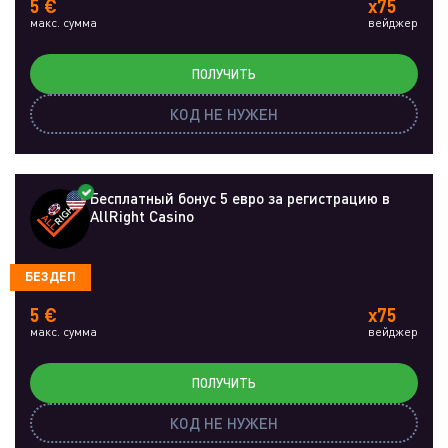
5 €
x75
макс. сумма
вейджер
ПОЛУЧИТЬ
КОД НЕ НУЖЕН
Бесплатный бонус 5 евро за регистрацию в
AllRight Casino
БЕЗДЕП
5 €
x75
макс. сумма
вейджер
ПОЛУЧИТЬ
КОД НЕ НУЖЕН