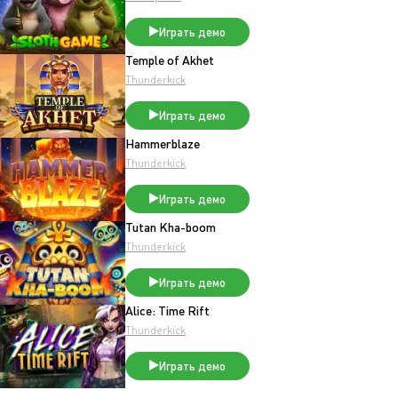
Играть демо
Temple of Akhet
Thunderkick
Играть демо
Hammerblaze
Thunderkick
Играть демо
Tutan Kha-boom
Thunderkick
Играть демо
Alice: Time Rift
Thunderkick
Играть демо