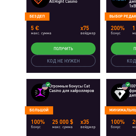
AllRight Casino
деп
1xB
БЕЗДЕП
ВЫБОР РЕДА
5 €
x75
200%
1
макс. сумма
вейджер
бонус
м
ПОЛУЧИТЬ
П
КОД НЕ НУЖЕН
КОД
Огромные бонусы Cat
100
Casino для хайроллеров
фри
деп
БОЛЬШОЙ
МИНИМАЛЬН
100%
25 000 $
x35
100%
2
бонус
макс. сумма
вейджер
бонус
м