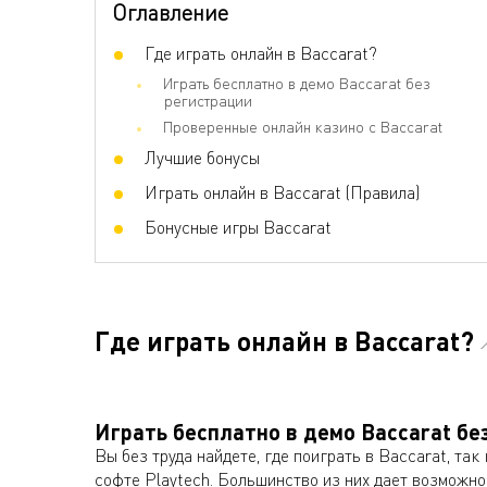
Оглавление
Где играть онлайн в Baccarat?
Играть бесплатно в демо Baccarat без
регистрации
Проверенные онлайн казино с Baccarat
Лучшие бонусы
Играть онлайн в Baccarat (Правила)
Бонусные игры Baccarat
Где играть онлайн в Baccarat?
Играть бесплатно в демо Baccarat бе
Вы без труда найдете, где поиграть в Baccarat, так
софте Playtech. Большинство из них дает возможно