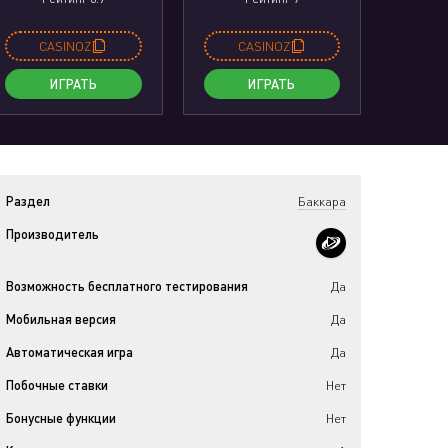
CASINOZ
CASINOZ
ИГРАТЬ
ИГРАТЬ
Раздел
Баккара
Производитель
Возможность бесплатного тестирования
Да
Мобильная версия
Да
Автоматическая игра
Да
Побочные ставки
Нет
Бонусные функции
Нет