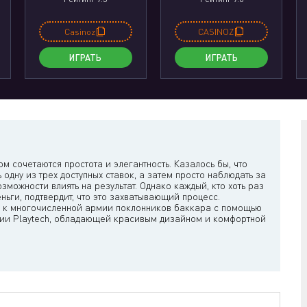
Casinoz
CASINOZ
ИГРАТЬ
ИГРАТЬ
 сочетаются простота и элегантность. Казалось бы, что
 одну из трех доступных ставок, а затем просто наблюдать за
можности влиять на результат. Однако каждый, кто хоть раз
ньги, подтвердит, что это захватывающий процесс.
 к многочисленной армии поклонников баккара с помощью
нии Playtech, обладающей красивым дизайном и комфортной