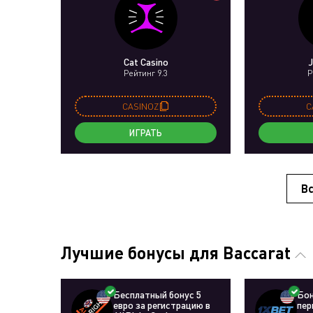
Cat Casino
Рейтинг 9.3
Р
CASINOZ
C
ИГРАТЬ
Вс
Лучшие бонусы для Baccarat
Бесплатный бонус 5
Бон
евро за регистрацию в
пер