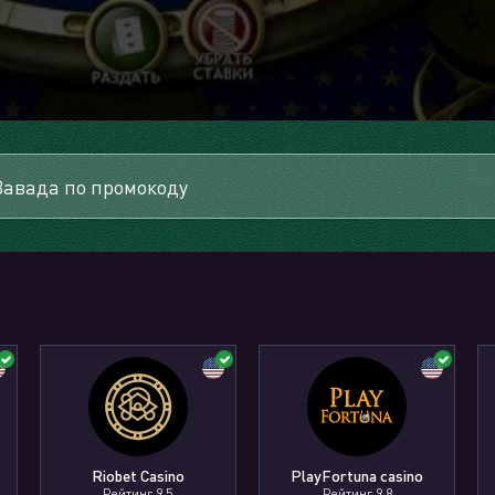
Вавада по промокоду
Riobet Casino
PlayFortuna casino
Рейтинг 9.5
Рейтинг 9.8