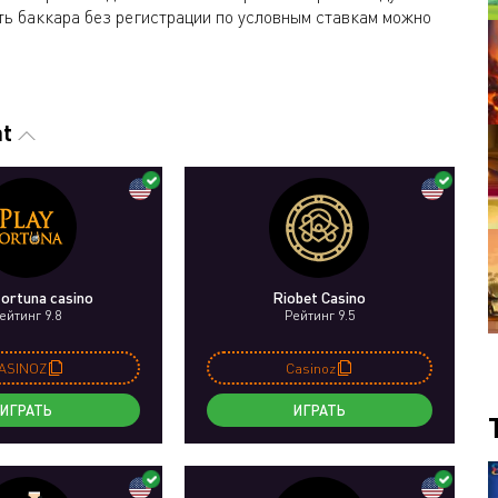
ть баккара без регистрации по условным ставкам можно
at
ortuna casino
Riobet Casino
ейтинг 9.8
Рейтинг 9.5
ASINOZ
Casinoz
ИГРАТЬ
ИГРАТЬ