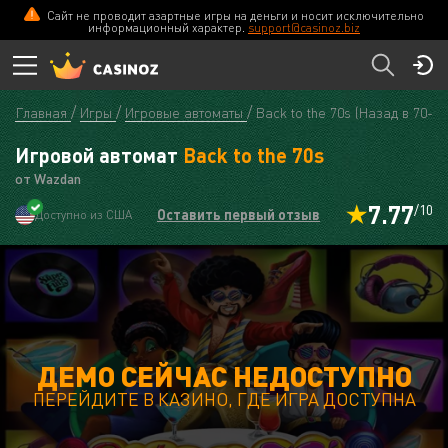
Сайт не проводит азартные игры на деньги и носит исключительно
информационный характер.
support@casinoz.biz
Главная
Игры
Игровые автоматы
Back to the 70s (Назад в 70-е)
Игровой автомат
Back to the 70s
от Wazdan
7.77
/10
Оставить первый отзыв
Доступно из США
ДЕМО СЕЙЧАС НЕДОСТУПНО
ПЕРЕЙДИТЕ В КАЗИНО, ГДЕ ИГРА ДОСТУПНА