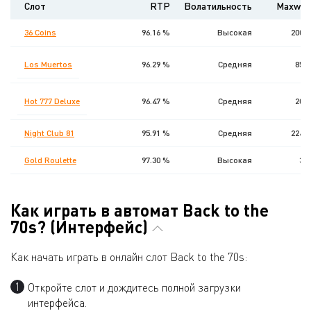
Слот
RTP
Волатильность
Maxwin
36 Coins
96.16 %
Высокая
2000
Los Muertos
96.29 %
Средняя
850
Hot 777 Deluxe
96.47 %
Средняя
200
Night Club 81
95.91 %
Средняя
2240
Gold Roulette
97.30 %
Высокая
36
Как играть в автомат Back to the
70s? (Интерфейс)
Как начать играть в онлайн слот Back to the 70s:
Откройте слот и дождитесь полной загрузки
интерфейса.