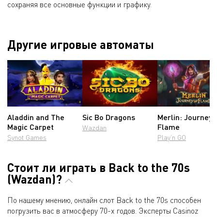
сохраняя все основные функции и графику.
Другие игровые автоматы
Aladdin and The
Sic Bo Dragons
Merlin: Journey 
Magic Carpet
Flame
Wazdan
Synot Games
Play’n GO
Стоит ли играть в Back to the 70s
(Wazdan)?
По нашему мнению, онлайн слот Back to the 70s способен
погрузить вас в атмосферу 70-х годов. Эксперты Casinoz