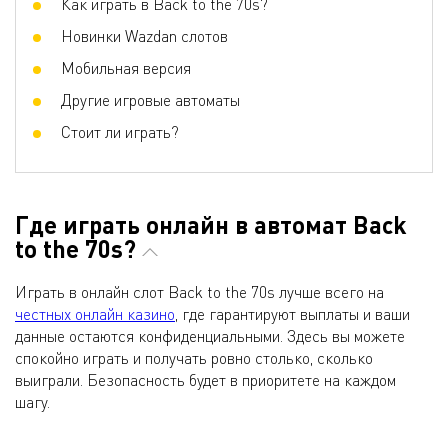
Как играть в Back to the 70s?
Новинки Wazdan слотов
Мобильная версия
Другие игровые автоматы
Стоит ли играть?
Где играть онлайн в автомат Back
to the 70s?
Играть в онлайн слот Back to the 70s лучше всего на
честных онлайн казино
, где гарантируют выплаты и ваши
данные остаются конфиденциальными. Здесь вы можете
спокойно играть и получать ровно столько, сколько
выиграли. Безопасность будет в приоритете на каждом
шагу.