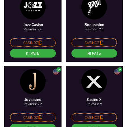
Jozz Casino
Booi casino
Рейтинг 9.4
Рейтинг 9.4
CASINOZ
CASINOZ
ИГРАТЬ
ИГРАТЬ
Joycasino
Casino X
Рейтинг 9.2
Рейтинг 9
CASINOZ
CASINOZ