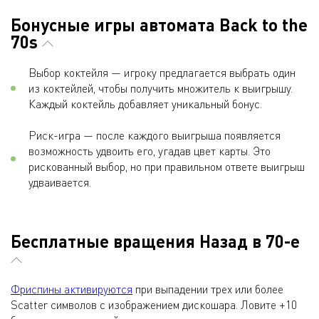
Бонусные игры автомата Back to the
70s
Выбор коктейля — игроку предлагается выбрать один
из коктейлей, чтобы получить множитель к выигрышу.
Каждый коктейль добавляет уникальный бонус.
Риск-игра — после каждого выигрыша появляется
возможность удвоить его, угадав цвет карты. Это
рискованный выбор, но при правильном ответе выигрыш
удваивается.
Бесплатные вращения Назад в 70-е
Фриспины активируются
при выпадении трех или более
Scatter символов с изображением дискошара. Ловите +10