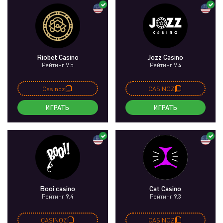
Riobet Casino
Jozz Casino
Рейтинг 9.5
Рейтинг 9.4
Casinoz
CASINOZ
ИГРАТЬ
ИГРАТЬ
Booi casino
Cat Casino
Рейтинг 9.4
Рейтинг 9.3
CASINOZ
CASINOZ