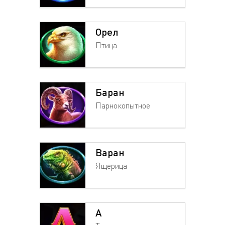
Орел
Птица
Баран
Парнокопытное
Варан
Ящерица
A