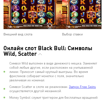
Внешний вид слота
Выбор ставки
Онлайн слот Black Bull: Символы
Wild, Scatter
Символ Wild выполнен в виде денежного мешка. Заменяет
собой любые другие, если расположен на учитываемой
линии. Приносит самый крупный выигрыш. Во время
фриспинов собирает монетки с поля, значительно
увеличивая их номинал.
Символ Scatter в слоте не реализован.
Запуск Free Spins
осуществляется другой механикой.
Money Symbol служит триггером для бесплатных вращений.