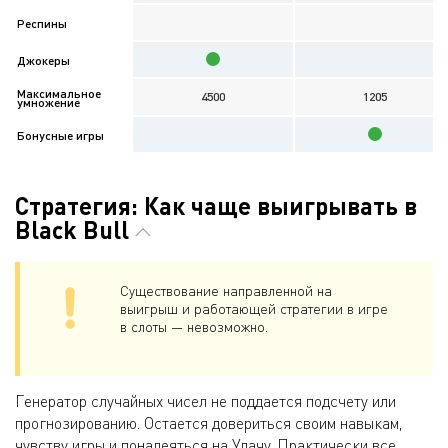
Респины
Джокеры
Максимальное
4500
1205
умножение
Бонусные игры
Стратегия: Как чаще выигрывать в
Black Bull
Существование направленной на
выигрыш и работающей стратегии в игре
в слоты — невозможно.
Генератор случайных чисел не поддается подсчету или
прогнозированию. Остается довериться своим навыкам,
чувству игры и понадеяться на Удачу. Практически все