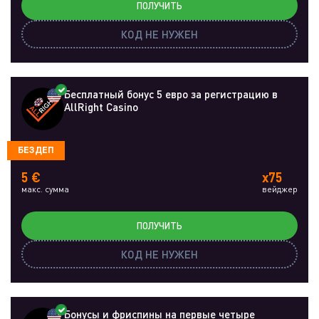
ПОЛУЧИТЬ
КОД НЕ НУЖЕН
Бесплатный бонус 5 евро за регистрацию в
AllRight Casino
БЕЗДЕП
5 €
x75
макс. сумма
вейджер
ПОЛУЧИТЬ
КОД НЕ НУЖЕН
Бонусы и фриспины на первые четыре