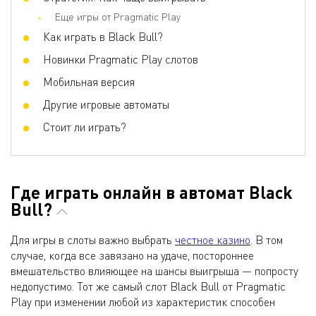
Еще игры от Pragmatic Play
Как играть в Black Bull?
Новинки Pragmatic Play слотов
Мобильная версия
Другие игровые автоматы
Стоит ли играть?
Где играть онлайн в автомат Black
Bull?
Для игры в слоты важно выбрать
честное казино
. В том
случае, когда все завязано на удаче, постороннее
вмешательство влияющее на шансы выигрыша — попросту
недопустимо. Тот же самый слот Black Bull от Pragmatic
Play при изменении любой из характеристик способен