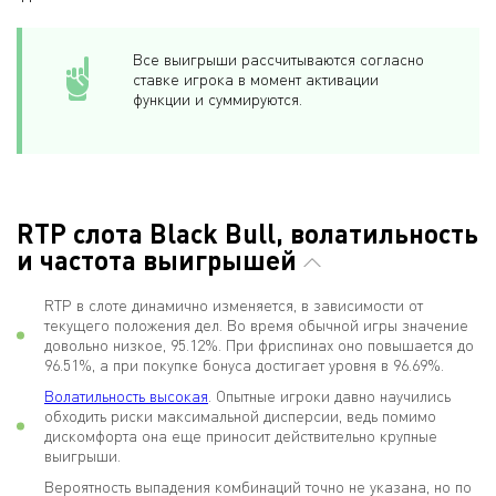
Все выигрыши рассчитываются согласно
ставке игрока в момент активации
функции и суммируются.
RTP слота Black Bull, волатильность
и частота выигрышей
RTP в слоте динамично изменяется, в зависимости от
текущего положения дел. Во время обычной игры значение
довольно низкое, 95.12%. При фриспинах оно повышается до
96.51%, а при покупке бонуса достигает уровня в 96.69%.
Волатильность высокая
. Опытные игроки давно научились
обходить риски максимальной дисперсии, ведь помимо
дискомфорта она еще приносит действительно крупные
выигрыши.
Вероятность выпадения комбинаций точно не указана, но по