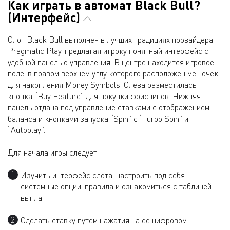
Как играть в автомат Black Bull?
(Интерфейс)
Слот Black Bull выполнен в лучших традициях провайдера
Pragmatic Play, предлагая игроку понятный интерфейс с
удобной панелью управления. В центре находится игровое
поле, в правом верхнем углу которого расположен мешочек
для накопления Money Symbols. Слева разместилась
кнопка “Buy Feature” для покупки фриспинов. Нижняя
панель отдана под управление ставками с отображением
баланса и кнопками запуска “Spin” с “Turbo Spin” и
“Autoplay”.
Для начала игры следует:
Изучить интерфейс слота, настроить под себя
системные опции, правила и ознакомиться с таблицей
выплат.
Сделать ставку путем нажатия на ее цифровом