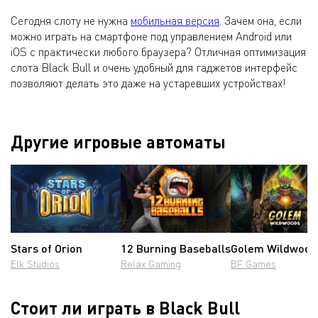
Сегодня слоту не нужна
мобильная версия
. Зачем она, если
можно играть на смартфоне под управлением Android или
iOS с практически любого браузера? Отличная оптимизация
слота Black Bull и очень удобный для гаджетов интерфейс
позволяют делать это даже на устаревших устройствах!
Другие игровые автоматы
Stars of Orion
12 Burning Baseballs
Golem Wildwood
Elk Studios
Relax Gaming
BF Games
Стоит ли играть в Black Bull