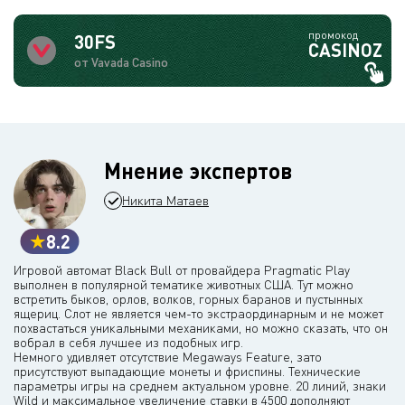
промокод
30FS
CASINOZ
от Vavada Casino
Мнение экспертов
Никита Матаев
8.2
Игровой автомат Black Bull от провайдера Pragmatic Play
выполнен в популярной тематике животных США. Тут можно
встретить быков, орлов, волков, горных баранов и пустынных
ящериц. Слот не является чем-то экстраординарным и не может
похвастаться уникальными механиками, но можно сказать, что он
вобрал в себя лучшее из подобных игр.
Немного удивляет отсутствие Megaways Feature, зато
присутствуют выпадающие монеты и фриспины. Технические
параметры игры на среднем актуальном уровне. 20 линий, знаки
Wild и максимальное увеличение ставки в 4500 дополняют