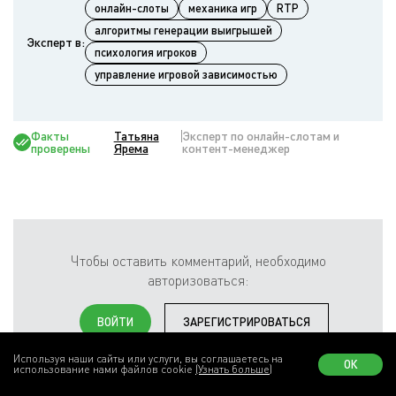
онлайн-слоты
механика игр
RTP
алгоритмы генерации выигрышей
Эксперт в:
психология игроков
управление игровой зависимостью
Факты
Татьяна
Эксперт по онлайн-слотам и
проверены
Ярема
контент-менеджер
Чтобы оставить комментарий, необходимо
авторизоваться:
ВОЙТИ
ЗАРЕГИСТРИРОВАТЬСЯ
Используя наши сайты или услуги, вы соглашаетесь на
ОК
использование нами файлов cookie
(Узнать больше)
Интересные казино