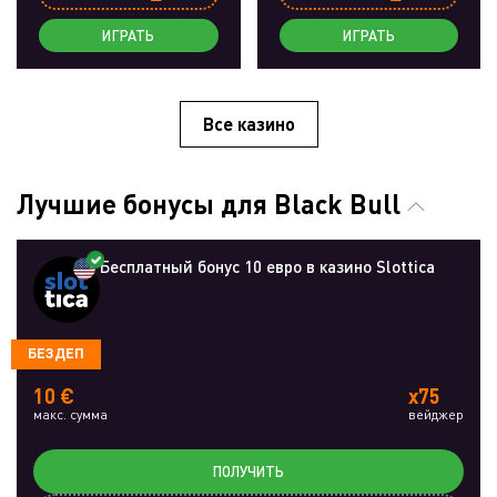
ИГРАТЬ
ИГРАТЬ
Все казино
Лучшие бонусы для Black Bull
Бесплатный бонус 10 евро в казино Slottica
БЕЗДЕП
10 €
x75
макс. сумма
вейджер
ПОЛУЧИТЬ