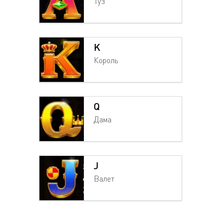
Туз
K
Король
Q
Дама
J
Валет