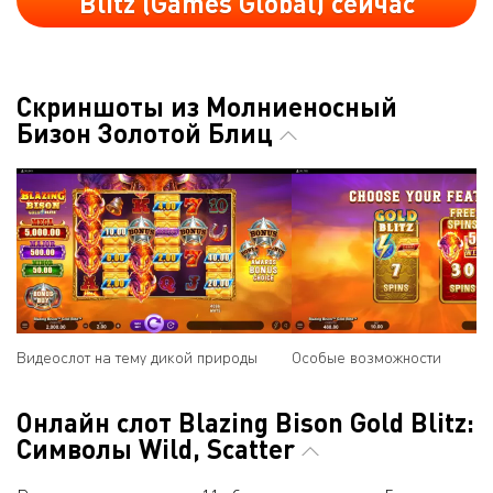
Blitz (Games Global) сейчас
Скриншоты из Молниеносный
Бизон Золотой Блиц
Видеослот на тему дикой природы
Особые возможности
Онлайн слот Blazing Bison Gold Blitz:
Символы Wild, Scatter