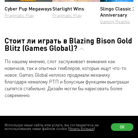
Cyber Pup Megaways
Starlight Wins
Slingo Classic 2
Anniversary
Pragmatic Play
Pragmatic Play
Gaming Realms
Стоит ли играть в Blazing Bison Gold
Blitz (Games Global)?
По нашему мнению, слот заслуживает внимания как
новичков, так и опытных гемблеров, которые ищут что-то
новое. Games Global неплохо продумали механику:
благодаря немалому РТП и бонусным функциям выигрыши
сыпятся стабильно. Дизайн могли бы нарисовать более
современно.
Используя наши сайты или услуги, вы соглашаетесь на
ОК
использование нами файлов cookie
(Узнать больше)
Часто задаваемые вопросы