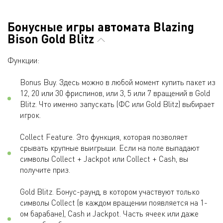
Бонусные игры автомата Blazing
Bison Gold Blitz
Функции:
Bonus Buy. Здесь можно в любой момент купить пакет из
12, 20 или 30 фриспинов, или 3, 5 или 7 вращений в Gold
Blitz. Что именно запускать (ФС или Gold Blitz) выбирает
игрок.
Collect Feature. Это функция, которая позволяет
срывать крупные выигрыши. Если на поле выпадают
символы Collect + Jackpot или Collect + Cash, вы
получите приз.
Gold Blitz. Бонус-раунд, в котором участвуют только
символы Collect (в каждом вращении появляется на 1-
ом барабане), Cash и Jackpot. Часть ячеек или даже