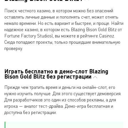
Поиск честного казино, в котором можно без опасений
оставлять личные данные и пополнять счет, может отнять
немало времени. Но есть вариант и быстрее, и проще. Найти
надежное казино, в котором есть Blazing Bison Gold Blitz от
Fortune Factory Studiosl, вы можете в рейтинге Casinoz.
Сюда попадают проекты, только прошедшие внимательную
проверку.
Играть бесплатно в демо-слот Blazing
Bison Gold Blitz без регистрации
Прежде чем тратить время и деньги на онлайн-слот, его
нужно изучить получше. Для этого существует демоверсия.
Для разработчиков это один из способов рекламы, а для
игрока — аналог тест-драйва. Демо-игра бесплатная и
доступна без регистрации.