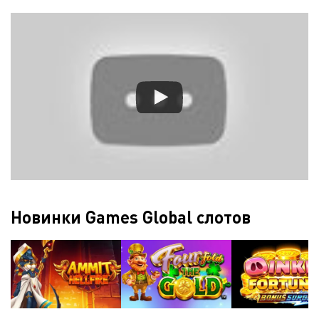
Новинки Games Global слотов