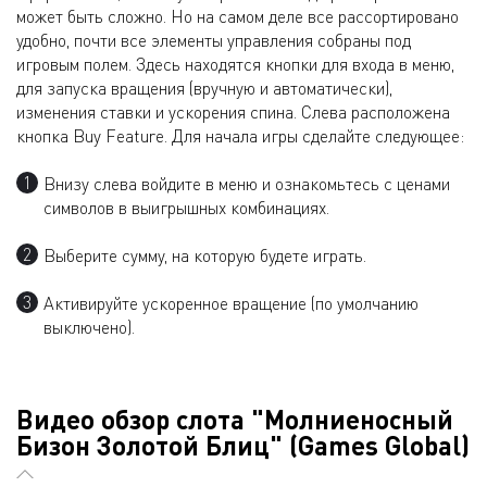
может быть сложно. Но на самом деле все рассортировано
удобно, почти все элементы управления собраны под
игровым полем. Здесь находятся кнопки для входа в меню,
для запуска вращения (вручную и автоматически),
изменения ставки и ускорения спина. Слева расположена
кнопка Buy Feature. Для начала игры сделайте следующее:
Внизу слева войдите в меню и ознакомьтесь с ценами
символов в выигрышных комбинациях.
Выберите сумму, на которую будете играть.
Активируйте ускоренное вращение (по умолчанию
выключено).
Видео обзор слота "Молниеносный
Бизон Золотой Блиц" (Games Global)