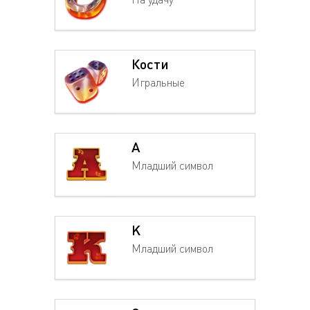
Кости
Игральные
A
Младший символ
K
Младший символ