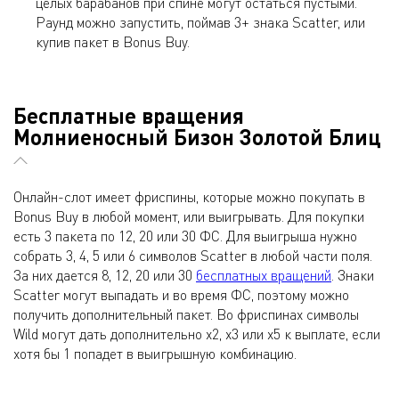
целых барабанов при спине могут остаться пустыми.
Раунд можно запустить, поймав 3+ знака Scatter, или
купив пакет в Bonus Buy.
Бесплатные вращения
Молниеносный Бизон Золотой Блиц
Онлайн-слот имеет фриспины, которые можно покупать в
Bonus Buy в любой момент, или выигрывать. Для покупки
есть 3 пакета по 12, 20 или 30 ФС. Для выигрыша нужно
собрать 3, 4, 5 или 6 символов Scatter в любой части поля.
За них дается 8, 12, 20 или 30
бесплатных вращений
. Знаки
Scatter могут выпадать и во время ФС, поэтому можно
получить дополнительный пакет. Во фриспинах символы
Wild могут дать дополнительно х2, х3 или х5 к выплате, если
хотя бы 1 попадет в выигрышную комбинацию.