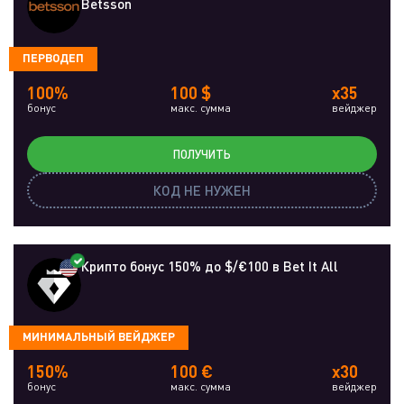
Betsson
ПЕРВОДЕП
100%
100 $
x35
бонус
макс. сумма
вейджер
ПОЛУЧИТЬ
КОД НЕ НУЖЕН
Крипто бонус 150% до $/€100 в Bet It All
МИНИМАЛЬНЫЙ ВЕЙДЖЕР
150%
100 €
x30
бонус
макс. сумма
вейджер