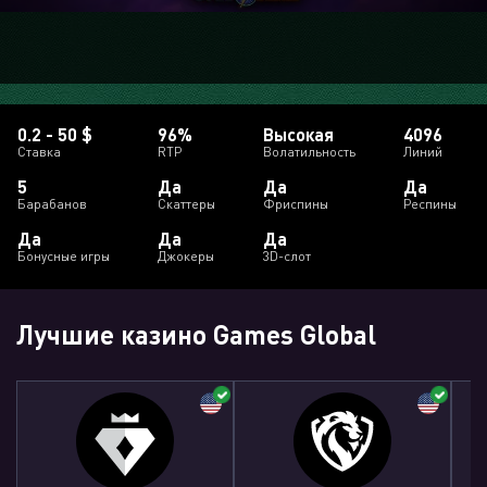
0.2 - 50 $
96%
Высокая
4096
Ставка
RTP
Волатильность
Линий
5
Да
Да
Да
Барабанов
Скаттеры
Фриспины
Респины
Да
Да
Да
Бонусные игры
Джокеры
3D-слот
Лучшие казино Games Global