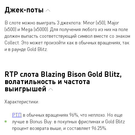
Джек-поты
В слоте можно выиграть 3 джекпота: Minor (x50), Major
(x500) и Mega (x5000). Для получения любого из них на поле
должен выпасть соответствующий символ вместе со знаком
Collect. Это может произойти как в обычных вращениях, так
и в раунде Gold Blitz.
RTP слота Blazing Bison Gold Blitz,
волатильность и частота
выигрышей
Характеристики:
РТП
в обычных вращениях 96%, что неплохо. Но еще
лучше в Bonus Buy: в покупных фриспинах и Gold Blitz
процент возврата выше, и составляет 96.25%.