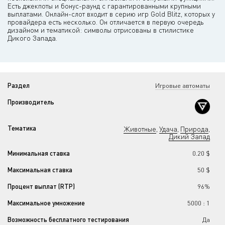
Есть джекпоты и бонус-раунд с гарантированными крупными
выплатами. Онлайн-слот входит в серию игр Gold Blitz, которых у
провайдера есть несколько. Он отличается в первую очередь
дизайном и тематикой: символы отрисованы в стилистике
Дикого Запада.
Раздел
Игровые автоматы
Производитель
Тематика
Животные
Удача
Природа
,
,
,
Дикий Запад
Минимальная ставка
0.20 $
Максимальная ставка
50 $
Процент выплат (RTP)
96%
Максимальное умножение
5000 : 1
Возможность бесплатного тестирования
Да