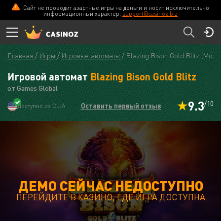
Сайт не проводит азартные игры на деньги и носит исключительно
информационный характер.
support@casinoz.biz
Главная
Игры
Игровые автоматы
Blazing Bison Gold Blitz (Мо
Игровой автомат
Blazing Bison Gold Blitz
от Games Global
9.3
/10
Оставить первый отзыв
Доступно из США
ДЕМО СЕЙЧАС НЕДОСТУПНО
ПЕРЕЙДИТЕ В КАЗИНО, ГДЕ ИГРА ДОСТУПНА