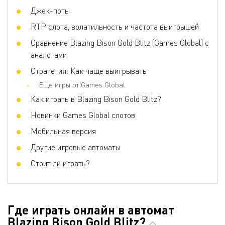
Прогрессивные умножения
Нет
Джек-поты
RTP слота, волатильность и частота выигрышей
Сравнение Blazing Bison Gold Blitz (Games Global) с
аналогами
Стратегия: Как чаще выигрывать
Еще игры от Games Global
Как играть в Blazing Bison Gold Blitz?
Новинки Games Global слотов
Мобильная версия
Другие игровые автоматы
Стоит ли играть?
Где играть онлайн в автомат
Blazing Bison Gold Blitz?