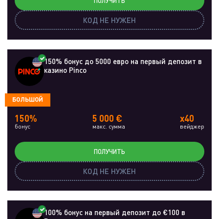
ПОЛУЧИТЬ
КОД НЕ НУЖЕН
150% бонус до 5000 евро на первый депозит в
казино Pinco
БОЛЬШОЙ
150%
5 000 €
x40
бонус
макс. сумма
вейджер
ПОЛУЧИТЬ
КОД НЕ НУЖЕН
100% бонус на первый депозит до €100 в