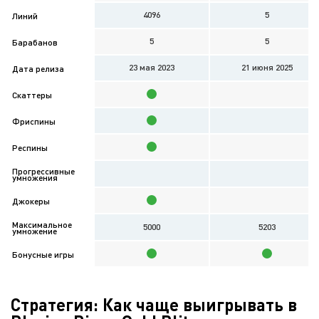
4096
5
Линий
5
5
Барабанов
23 мая 2023
21 июня 2025
Дата релиза
Скаттеры
Фриспины
Респины
Прогрессивные
умножения
Джокеры
Максимальное
5000
5203
умножение
Бонусные игры
Стратегия: Как чаще выигрывать в