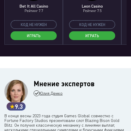
Bet It All Casino
Leon Casino
Рейтинг 7.7
Рейтинг 7.5
КОД НЕ НУЖЕН
КОД НЕ НУЖЕН
ИГРАТЬ
ИГРАТЬ
Мнение экспертов
Юлия Демко
9.3
В конце весны 2023 года студия Games Global совместно с
Fortune Factory Studios презентовали слот Blazing Bison Gold
Blitz. Он получил классическую механику с линиями выплат,
несколькими специальными символами и бонусными функциями.