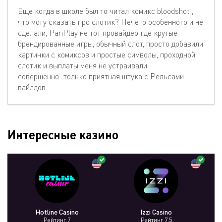
Еще когда в школе был то читал комикс bloodshot ,
что могу сказать про слотик? Нечего особенного и не
сделали, PariPlay не тот провайдер где крутые
брендированные игры, обычный слот, просто добавили
картинки с комиксов и простые символы, проходной
слотик и выплаты меня не устраивали
совершенно...только приятная штука с Рельсами
вайлдов.
Интересные казино
Hotline Casino
Izzi Casino
Рейтинг 7
Рейтинг 7.5