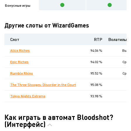
Бонусные игры
Другие слоты от WizardGames
Слот
RTP
Волатильно
Alice Riches
94.06 %
Высо
Epic Riches
94.02 %
Сред
Rumble Rhino
95.52 %
Сред
The Three Stooges: Disorder in the Court
95.08 %
Tokyo Nights Extreme
93.98 %
Как играть в автомат Bloodshot?
(Интерфейс)