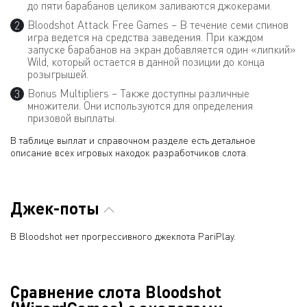
до пяти барабанов целиком заливаются джокерами.
Bloodshot Attack Free Games – В течение семи спинов
игра ведется на средства заведения. При каждом
запуске барабанов на экран добавляется один «липкий»
Wild, который остается в данной позиции до конца
розыгрышей.
Bonus Multipliers – Также доступны различные
множители. Они используются для определения
призовой выплаты.
В таблице выплат и справочном разделе есть детальное
описание всех игровых находок разработчиков слота.
Джек-поты
В Bloodshot нет прогрессивного джекпота PariPlay.
Сравнение слота Bloodshot