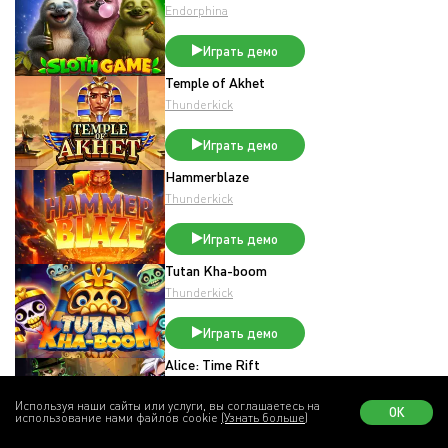
Endorphina
Играть демо
Temple of Akhet
Thunderkick
Играть демо
Hammerblaze
Thunderkick
Играть демо
Tutan Kha-boom
Thunderkick
Играть демо
Alice: Time Rift
Thunderkick
Используя наши сайты или услуги, вы соглашаетесь на
ОК
использование нами файлов cookie
(Узнать больше)
Играть демо