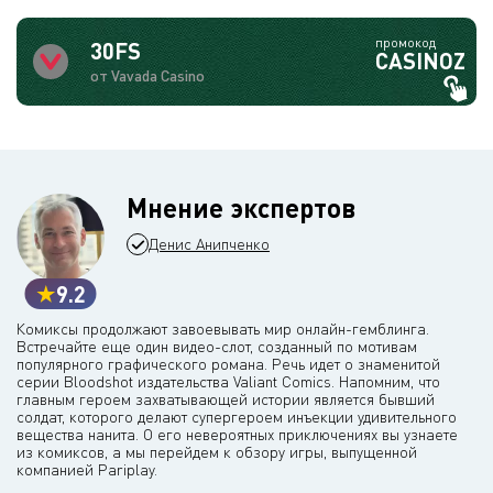
промокод
30FS
CASINOZ
от Vavada Casino
Мнение экспертов
Денис Анипченко
9.2
Комиксы продолжают завоевывать мир онлайн-гемблинга.
Встречайте еще один видео-слот, созданный по мотивам
популярного графического романа. Речь идет о знаменитой
серии Bloodshot издательства Valiant Comics. Напомним, что
главным героем захватывающей истории является бывший
солдат, которого делают супергероем инъекции удивительного
вещества нанита. О его невероятных приключениях вы узнаете
из комиксов, а мы перейдем к обзору игры, выпущенной
компанией Pariplay.