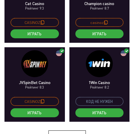
Cat Casino
Champion casino
Рейтинг 9.3
Рейтинг 8.7
CASINOZ
casinoz
ИГРАТЬ
ИГРАТЬ
JVSpinBet Casino
1Win Casino
Рейтинг 8.3
Рейтинг 8.2
CASINOZ
КОД НЕ НУЖЕН
ИГРАТЬ
ИГРАТЬ