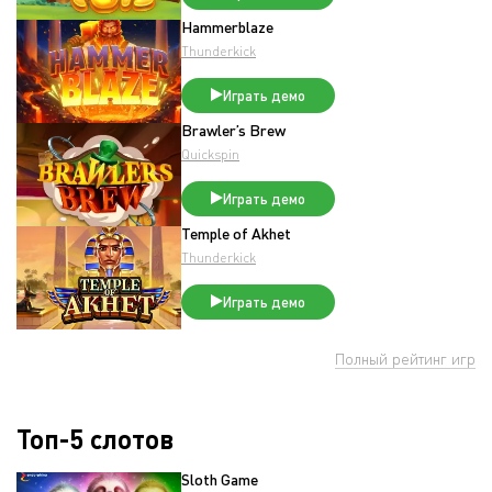
Hammerblaze
Thunderkick
Играть демо
Brawler’s Brew
Quickspin
Играть демо
Temple of Akhet
Thunderkick
Играть демо
Полный рейтинг игр
Топ-5 слотов
Sloth Game