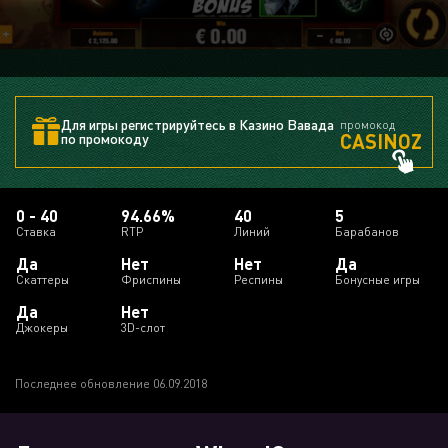
Для игры регистрируйтесь в Казино Вавада
промокод
CASINOZ
по промокоду
0 - 40
94.66%
40
5
Ставка
RTP
Линий
Барабанов
Да
Нет
Нет
Да
Скаттеры
Фриспины
Респины
Бонусные игры
Да
Нет
Джокеры
3D-слот
Последнее обновление 06.09.2018