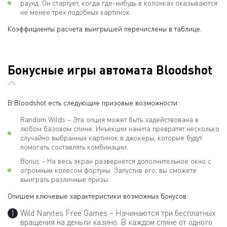
раунд. Он стартует, когда где-нибудь в колонках оказываются
не менее трех подобных картинок.
Коэффициенты расчета выигрышей перечислены в таблице.
Бонусные игры автомата Bloodshot
В Bloodshot есть следующие призовые возможности:
Random Wilds – Эта опция может быть задействована в
любом базовом спине. Инъекции нанита превратят несколько
случайно выбранных картинок в джокеры, которые будут
помогать составлять комбинации.
Bonus – На весь экран развернется дополнительное окно с
огромным колесом фортуны. Запустив его, вы сможете
выиграть различные призы.
Опишем ключевые характеристики возможных бонусов:
Wild Nanites Free Games – Начинаются три бесплатных
вращения на деньги казино. В каждом спине от одного