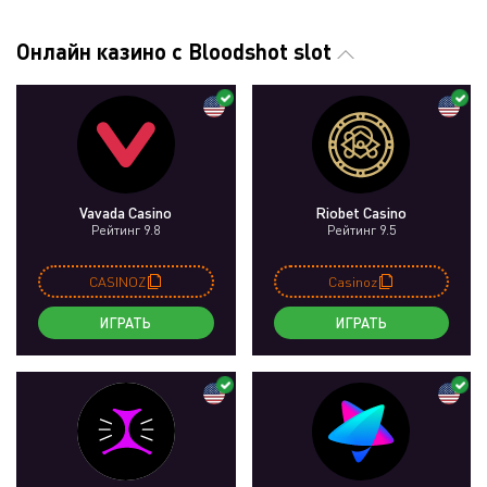
Онлайн казино с Bloodshot slot
Vavada Casino
Riobet Casino
Рейтинг 9.8
Рейтинг 9.5
CASINOZ
Casinoz
ИГРАТЬ
ИГРАТЬ