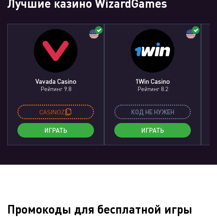
Лучшие казино WizardGames
Vavada Casino
1Win Casino
Рейтинг 9.8
Рейтинг 8.2
CASINOZ
КОД НЕ НУЖЕН
ИГРАТЬ
ИГРАТЬ
Промокоды для бесплатной игры