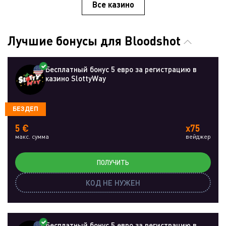
Все казино
Лучшие бонусы для Bloodshot
Бесплатный бонус 5 евро за регистрацию в
казино SlottyWay
БЕЗДЕП
5 €
x75
макс. сумма
вейджер
ПОЛУЧИТЬ
КОД НЕ НУЖЕН
Бесплатный бонус 5 евро за регистрацию в