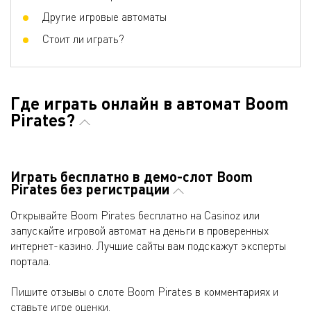
Другие игровые автоматы
Стоит ли играть?
Где играть онлайн в автомат Boom
Pirates?
Играть бесплатно в демо-слот Boom
Pirates без регистрации
Открывайте Boom Pirates бесплатно на Casinoz или
запускайте игровой автомат на деньги в проверенных
интернет-казино. Лучшие сайты вам подскажут эксперты
портала.
Пишите отзывы о слоте Boom Pirates в комментариях и
ставьте игре оценки.