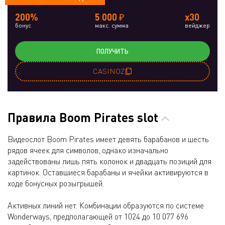
200%
5 000 ₽
x30
бонус
макс. сумма
вейджер
ПОЛУЧИТЬ
CASINOZ
Правила Boom Pirates slot
Видеослот Boom Pirates имеет девять барабанов и шесть
рядов ячеек для символов, однако изначально
задействованы лишь пять колонок и двадцать позиций для
картинок. Оставшиеся барабаны и ячейки активируются в
ходе бонусных розыгрышей.
Активных линий нет. Комбинации образуются по системе
Wonderways, предполагающей от 1024 до 10 077 696