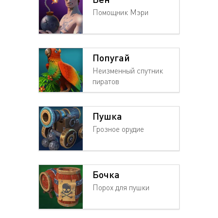
Помощник Мэри
Попугай
Неизменный спутник
пиратов
Пушка
Грозное орудие
Бочка
Порох для пушки