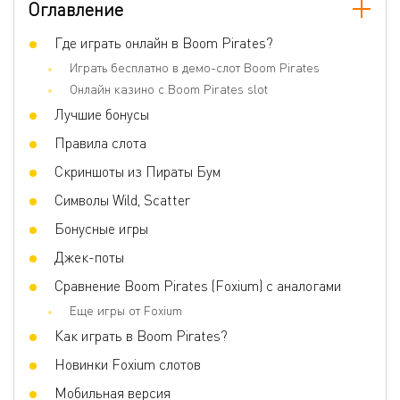
Оглавление
Джокеры
Нет
Скаттер
Где играть онлайн в Boom Pirates?
Да
Играть бесплатно в демо-слот Boom Pirates
Игра по равным шансам
Нет
Онлайн казино с Boom Pirates slot
3D слот
Да
Лучшие бонусы
Респины
Нет
Правила слота
Фриспины
Да
Скриншоты из Пираты Бум
Символы Wild, Scatter
Бонусные игры
Джек-поты
Сравнение Boom Pirates (Foxium) с аналогами
Еще игры от Foxium
Как играть в Boom Pirates?
Новинки Foxium слотов
Мобильная версия