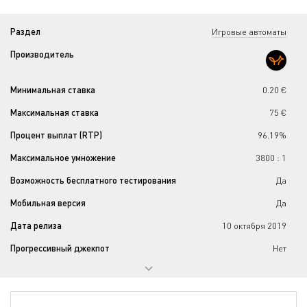
Раздел
Игровые автоматы
Производитель
Минимальная ставка
0.20 €
Максимальная ставка
75 €
Процент выплат (RTP)
96.19%
Максимальное умножение
3800 : 1
Возможность бесплатного тестирования
Да
Мобильная версия
Да
Дата релиза
10 октября 2019
Прогрессивный джекпот
Нет
Количество барабанов
9
Количество линий
10077696