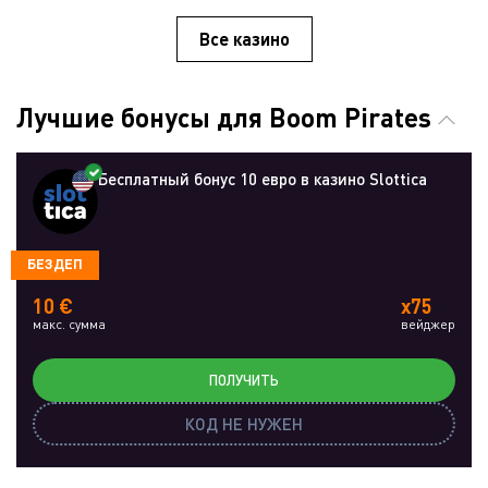
Все казино
Лучшие бонусы для Boom Pirates
Бесплатный бонус 10 евро в казино Slottica
БЕЗДЕП
10 €
x75
макс. сумма
вейджер
ПОЛУЧИТЬ
КОД НЕ НУЖЕН