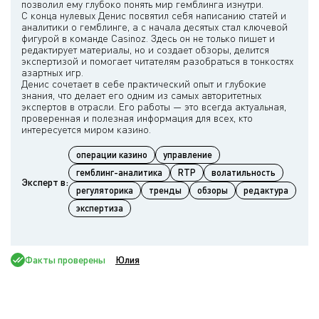
позволил ему глубоко понять мир гемблинга изнутри.
С конца нулевых Денис посвятил себя написанию статей и
аналитики о гемблинге, а с начала десятых стал ключевой
фигурой в команде Casinoz. Здесь он не только пишет и
редактирует материалы, но и создает обзоры, делится
экспертизой и помогает читателям разобраться в тонкостях
азартных игр.
Денис сочетает в себе практический опыт и глубокие
знания, что делает его одним из самых авторитетных
экспертов в отрасли. Его работы — это всегда актуальная,
проверенная и полезная информация для всех, кто
операции казино
управление
гемблинг-аналитика
RTP
волатильность
Эксперт в:
регуляторика
тренды
обзоры
редактура
экспертиза
Факты проверены
Юлия