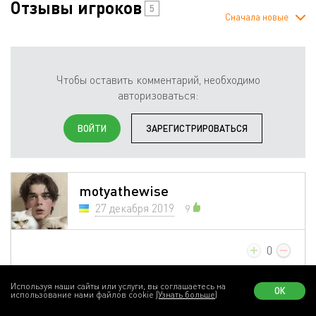
Отзывы игроков
5
Сначала новые
Чтобы оставить комментарий, необходимо
авторизоваться:
ВОЙТИ
ЗАРЕГИСТРИРОВАТЬСЯ
motyathewise
27 декабря 2019
9
0
Фоксиум мне нравится. У них мегавейс, у них покупная
Используя наши сайты или услуги, вы соглашаетесь на
бонуска, красивая графика и достойные выплаты. Что
ОК
использование нами файлов cookie
(Узнать больше)
еще нужно игроку, кроме как шанса на большой занос