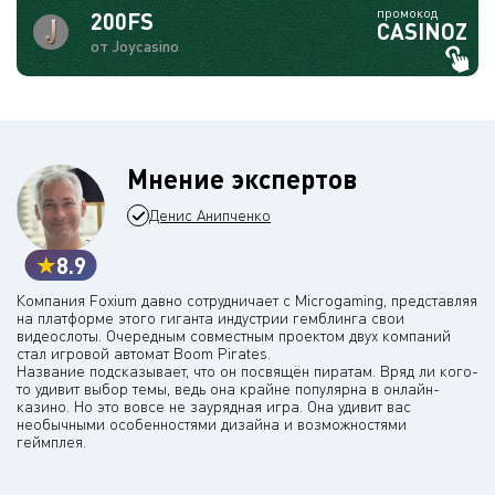
промокод
200FS
CASINOZ
от Joycasino
Мнение экспертов
Денис Анипченко
8.9
Компания Foxium давно сотрудничает с Microgaming, представляя
на платформе этого гиганта индустрии гемблинга свои
видеослоты. Очередным совместным проектом двух компаний
стал игровой автомат Boom Pirates.
Название подсказывает, что он посвящён пиратам. Вряд ли кого-
то удивит выбор темы, ведь она крайне популярна в онлайн-
казино. Но это вовсе не заурядная игра. Она удивит вас
необычными особенностями дизайна и возможностями
геймплея.