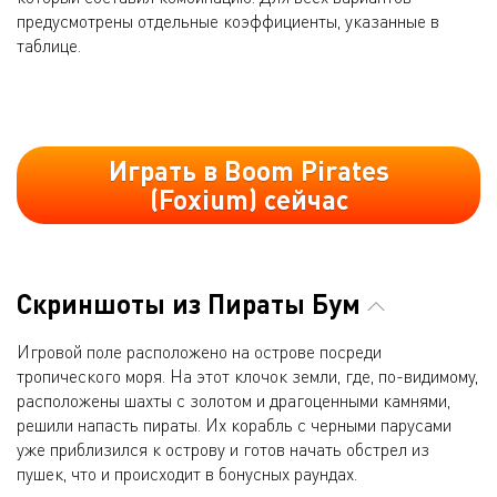
предусмотрены отдельные коэффициенты, указанные в
таблице.
Играть в Boom Pirates
(Foxium) сейчас
Скриншоты из Пираты Бум
Игровой поле расположено на острове посреди
тропического моря. На этот клочок земли, где, по-видимому,
расположены шахты с золотом и драгоценными камнями,
решили напасть пираты. Их корабль с черными парусами
уже приблизился к острову и готов начать обстрел из
пушек, что и происходит в бонусных раундах.