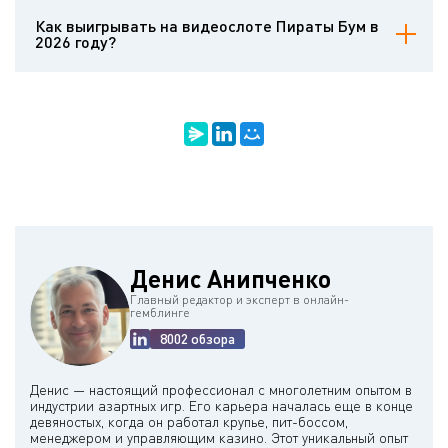
Boom Pirates имеет очень качественную мобильную вариацию.
Она стабильно действует на всех гаджетах. Интерфейс
Как выигрывать на видеослоте Пираты Бум в
мобильного автомата адаптирован для тачскринов, а правила
2026 году?
остаются неизменными.
Онлайн-слоты функционируют на ГСЧ, сертифицированном
независимыми аудиторами. Результаты игр не представляется
возможным узнать заранее. Вы можете использовать алгоритмы
ставок, но повысить RTP с их помощью не получится. Исход будет
зависеть от случая. Информация о возврате игроку,
волатильности и выигрышах находится в обзорах на Casinoz.
Денис Анипченко
Главный редактор и эксперт в онлайн-
гемблинге
8002 обзора
Денис — настоящий профессионал с многолетним опытом в
индустрии азартных игр. Его карьера началась еще в конце
девяностых, когда он работал крупье, пит-боссом,
менеджером и управляющим казино. Этот уникальный опыт