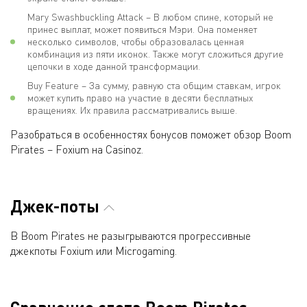
Mary Swashbuckling Attack – В любом спине, который не
принес выплат, может появиться Мэри. Она поменяет
несколько символов, чтобы образовалась ценная
комбинация из пяти иконок. Также могут сложиться другие
цепочки в ходе данной трансформации.
Buy Feature – За сумму, равную ста общим ставкам, игрок
может купить право на участие в десяти бесплатных
вращениях. Их правила рассматривались выше.
Разобраться в особенностях бонусов поможет обзор Boom
Pirates – Foxium на Casinoz.
Джек-поты
В Boom Pirates не разыгрываются прогрессивные
джекпоты Foxium или Microgaming.