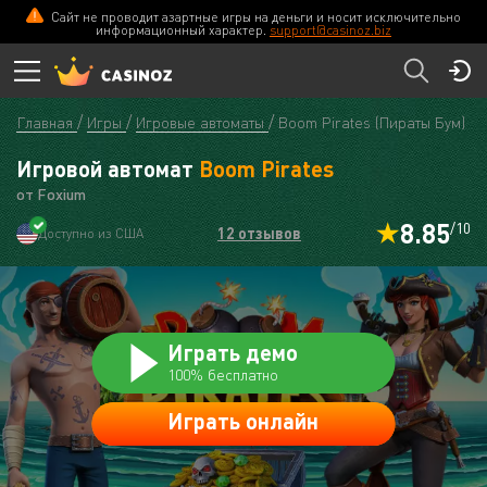
Сайт не проводит азартные игры на деньги и носит исключительно
CASINOZ
ПЕРЕЙТИ
информационный характер.
support@casinoz.biz
Главная
Игры
Игровые автоматы
Boom Pirates (Пираты Бум)
Игровой автомат
Boom Pirates
от Foxium
8.85
/10
12 отзывов
Доступно из США
Играть демо
100% бесплатно
Играть онлайн