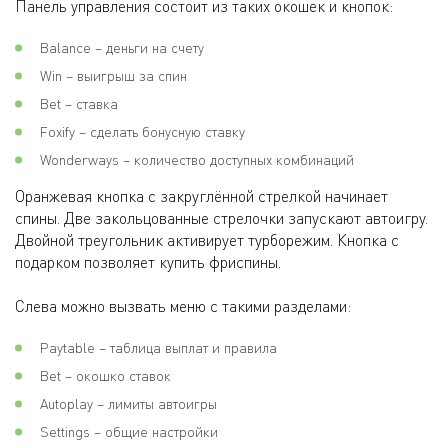
Панель управления состоит из таких окошек и кнопок:
Balance – деньги на счету
Win – выигрыш за спин
Bet – ставка
Foxify – сделать бонусную ставку
Wonderways – количество доступных комбинаций
Оранжевая кнопка с закруглённой стрелкой начинает
спины. Две закольцованные стрелочки запускают автоигру.
Двойной треугольник активирует турборежим. Кнопка с
подарком позволяет купить фриспины.
Слева можно вызвать меню с такими разделами:
Paytable – таблица выплат и правила
Bet – окошко ставок
Autoplay – лимиты автоигры
Settings – общие настройки