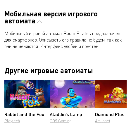
Мобильная версия игрового
автомата
Мобильный игровой автомат Boom Pirates предназначен
для смартфонов. Описывать его правила не будем, так как
они не меняются. Интерфейс удобен и понятен.
Другие игровые автоматы
Rabbit and the Fox
Aladdin’s Lamp
Diamond Plus
Playtech
CQ9 Gaming
Amusnet