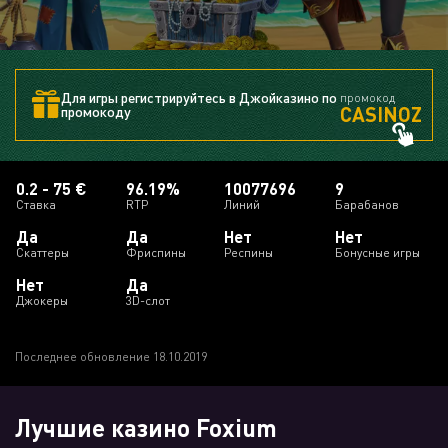
Для игры регистрируйтесь в Джойказино по
промокод
CASINOZ
промокоду
0.2 - 75 €
96.19%
10077696
9
Ставка
RTP
Линий
Барабанов
Да
Да
Нет
Нет
Скаттеры
Фриспины
Респины
Бонусные игры
Нет
Да
Джокеры
3D-слот
Последнее обновление 18.10.2019
Лучшие казино Foxium