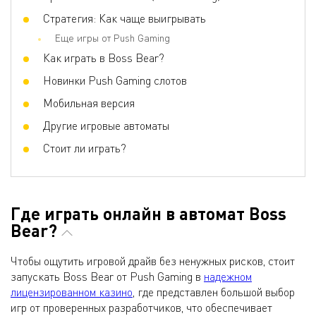
Стратегия: Как чаще выигрывать
Еще игры от Push Gaming
Как играть в Boss Bear?
Новинки Push Gaming слотов
Мобильная версия
Другие игровые автоматы
Стоит ли играть?
Где играть онлайн в автомат Boss
Bear?
Чтобы ощутить игровой драйв без ненужных рисков, стоит
запускать Boss Bear от Push Gaming в
надежном
лицензированном казино
, где представлен большой выбор
игр от проверенных разработчиков, что обеспечивает