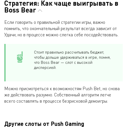
Стратегия: Как чаще выигрывать в
Boss Bear
Если говорить о правильной стратегии игры, важно
помнить, что окончательный результат всегда зависит от
Удачи, но в процессе можно слегка себе посодействовать.
Стоит правильно рассчитывать бюджет,
чтобы дольше удерживаться в игре, помня,
что Boss Bear — слот с высокой
дисперсией.
Можно присмотреться к возможностям Push Bet, но снова
же действовать разумно. Собственный алгоритм легче
всего составлять в процессе безрисковой демоигры.
Другие слоты от Push Gaming