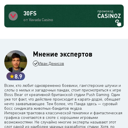
промокод
30FS
CASINOZ
от Vavada Casino
Мнение экспертов
Иван Денисов
8.9
Всем, кто любит одновременно боевики, гангстерские штучки и
слоты о милых и загадочных пандах, стоит присмотреться к игре
Boss Bear от креативной британской студии Push Gaming. Один
уже тот факт, что действие происходит в каратэ-додзё, обещает
нечто захватывающее. Тем более, что Панда здесь — суровый
босс синдиката животных-бандитов якудза.
Интересная трактовка классической тематики и фантастическая
графика сочетаются в слоте с хорошими игровыми
возможностями. Не случайно многие эксперты называют этот
слот одной из наиболее удачных разработок студии. Хотя, по