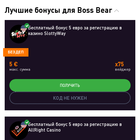
Лучшие бонусы для Boss Bear
Бесплатный бонус 5 евро за регистрацию в
казино SlottyWay
БЕЗДЕП
5 €
x75
макс. сумма
вейджер
ПОЛУЧИТЬ
КОД НЕ НУЖЕН
Бесплатный бонус 5 евро за регистрацию в
AllRight Casino