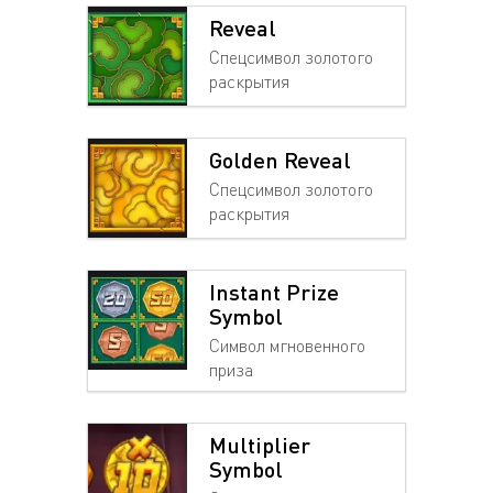
Reveal
Спецсимвол золотого
раскрытия
Golden Reveal
Спецсимвол золотого
раскрытия
Instant Prize
Symbol
Символ мгновенного
приза
Multiplier
Symbol