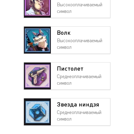
Высокооплачиваемый
символ
Волк
Высокооплачиваемый
символ
Пистолет
Среднеоплачиваемый
символ
Звезда ниндзя
Среднеоплачиваемый
символ