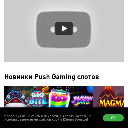
Новинки Push Gaming слотов
Используя наши сайты или услуги, вы соглашаетесь на
ОК
Big Bite
Jammin' Jars
Mount Magmas
использование нами файлов cookie
(Узнать больше)
Push Gaming
Push Gaming
Push Gaming