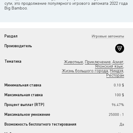
сути, это продолжение популярного игрового автомата 2022 года
Big Bamboo.
Раздел
Игровые автоматы
Производитель
Тематика
Животные
Приключение
Азиат
,
,
,
Японский язык
,
Жизнь большого города
Ниндзя
,
,
Ресторан
Минимальная ставка
0.10 $
Максимальная ставка
100 $
Процент выплат (RTP)
96.47%
Максимальное умножение
25000 : 1
Возможность бесплатного тестирования
Да