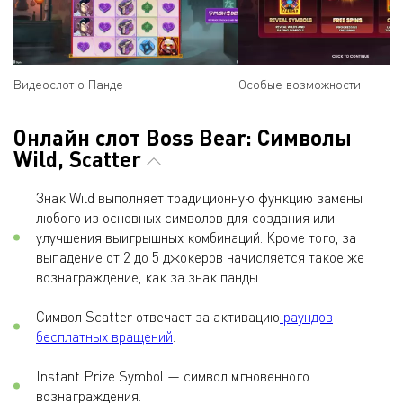
Видеослот о Панде
Особые возможности
Онлайн слот Boss Bear: Символы
Wild, Scatter
Знак Wіld выполняет традиционную функцию замены
любого из основных символов для создания или
улучшения выигрышных комбинаций. Кроме того, за
выпадение от 2 до 5 джокеров начисляется такое же
вознаграждение, как за знак панды.
Символ Scatter отвечает за активацию
раундов
бесплатных вращений
.
Instant Prize Symbol — символ мгновенного
вознаграждения.