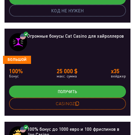
КОД НЕ НУЖЕН
Огромные бонусы Cat Casino для хайроллеров
БОЛЬШОЙ
100%
25 000 $
x35
бонус
макс. сумма
вейджер
ПОЛУЧИТЬ
CASINOZ
100% бонус до 1000 евро и 100 фриспинов в
Joo Casino