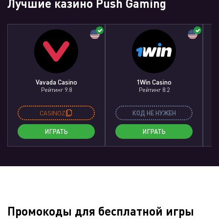
Лучшие казино Push Gaming
Vavada Casino
1Win Casino
Рейтинг 9.8
Рейтинг 8.2
CASINOZ
КОД НЕ НУЖЕН
ИГРАТЬ
ИГРАТЬ
Промокоды для бесплатной игры