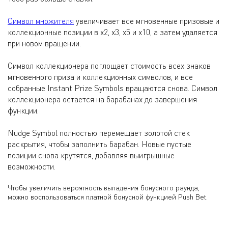
Символ множителя
увеличивает все мгновенные призовые и
коллекционные позиции в х2, х3, х5 и х10, а затем удаляется
при новом вращении.
Символ коллекционера поглощает стоимость всех знаков
мгновенного приза и коллекционных символов, и все
собранные Instant Prize Symbols вращаются снова. Символ
коллекционера остается на барабанах до завершения
функции.
Nudge Symbol полностью перемещает золотой стек
раскрытия, чтобы заполнить барабан. Новые пустые
позиции снова крутятся, добавляя выигрышные
возможности.
Чтобы увеличить вероятность выпадения бонусного раунда,
можно воспользоваться платной бонусной функцией Push Bet.