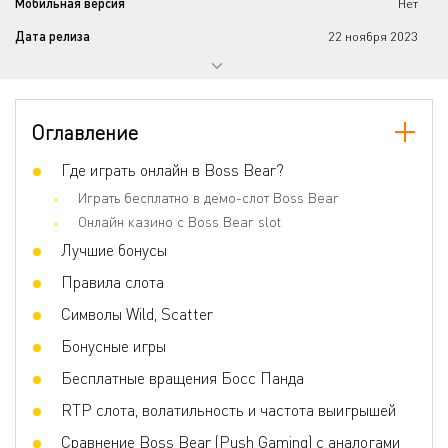
Мобильная версия
Нет
Дата релиза
22 ноября 2023
Количество барабанов
5
Количество линий
50
Оглавление
Джокеры
Да
Скаттер
Где играть онлайн в Boss Bear?
Да
Играть бесплатно в демо-слот Boss Bear
Игра по равным шансам
Да
Онлайн казино с Boss Bear slot
Бонусные игры
Free Spins, Multiplier, Coin Collector,
Collections, Nudge Feature, Mystery
Лучшие бонусы
Reveal Feature, Push Up, Push Bet,
Golden Reveal
Правила слота
Волатильность
Высокая
Символы Wild, Scatter
3D слот
Да
Бонусные игры
Респины
Нет
Бесплатные вращения Босс Панда
Фриспины
Да
RTP слота, волатильность и частота выигрышей
Прогрессивные умножения
Да
Сравнение Boss Bear (Push Gaming) с аналогами