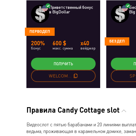
Приветственный бонус
Бес
в BigDollar
Big
ПЕРВОДЕП
БЕЗДЕП
200%
600 $
x40
бонус
макс. сумма
вейджер
ПОЛУЧИТЬ
П
WELCOME200
SP
Правила Candy Cottage slot
Видеослот с пятью барабанами и 20 линиями выплат
ведьма, проживающая в карамельном домике, заманив