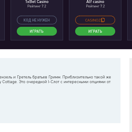
1xBet Casino
Alf casino
Рейтинг 7.2
Рейтинг 7.2
КОД НЕ НУЖЕН
CASINOZ
ИГРАТЬ
ИГРАТЬ
ензель и Гретель братьев Гримм. Приблизительно такой же
y Cottage. Это очередной I-Слот с интересными опциями от