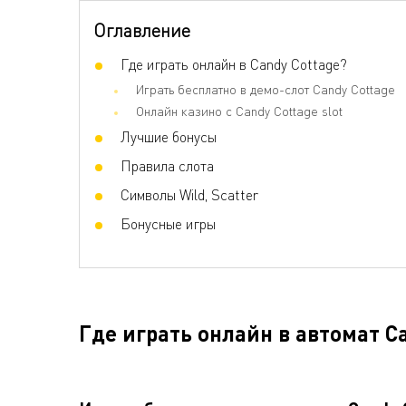
Оглавление
Где играть онлайн в Candy Cottage?
Играть бесплатно в демо-слот Candy Cottage
Онлайн казино с Candy Cottage slot
Лучшие бонусы
Правила слота
Символы Wild, Scatter
Бонусные игры
Где играть онлайн в автомат C