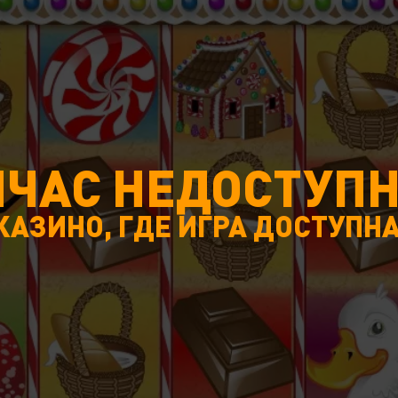
ЙЧАС НЕДОСТУП
КАЗИНО, ГДЕ ИГРА ДОСТУПН