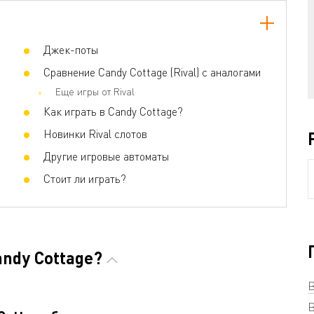
Джек-поты
Сравнение Candy Cottage (Rival) с аналогами
Еще игры от Rival
Как играть в Candy Cottage?
Новинки Rival слотов
Другие игровые автоматы
Стоит ли играть?
andy Cottage?
В
В