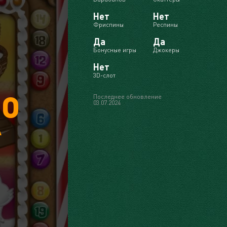
Нет
Нет
Фриспины
Респины
Да
Да
Бонусные игры
Джокеры
Нет
3D-слот
НО
Последнее обновление
03.07.2024
А