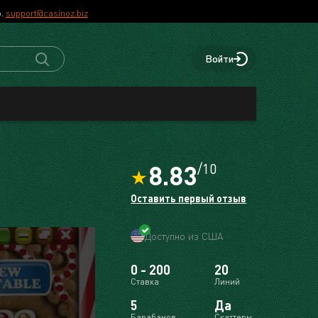
р.
support@casinoz.biz
Войти
8.83
/10
Оставить первый отзыв
Доступно из США
0 - 200
20
Ставка
Линий
5
Да
Барабанов
Скаттеры