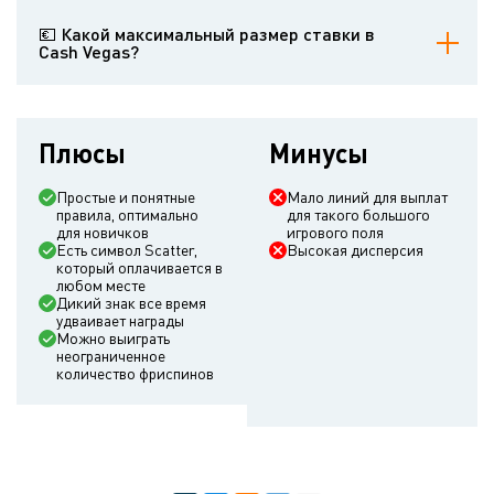
В онлайн-слоте предлагается 5 барабанов в 3 ряда и 5
фиксированных линий выплат.
💶 Какой максимальный размер ставки в
Cash Vegas?
Игроки могут поставить максимум 25 евро.
Плюсы
Минусы
Простые и понятные
Мало линий для выплат
правила, оптимально
для такого большого
для новичков
игрового поля
Есть символ Scatter,
Высокая дисперсия
который оплачивается в
любом месте
Дикий знак все время
удваивает награды
Можно выиграть
неограниченное
количество фриспинов