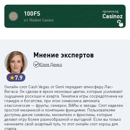
промокод
100FS
Casinoz
от Riobet Casino
Мнение экспертов
Юлия Демко
7.9
Онлайн-слот Cash Vegas от Genii передает атмосферу Лас-
Вегаса. Он сделан в ярких неоновых цветах, которые усиливают
ощущение роскоши и азарта. Тематика игры сосредоточена на
гламуре и богатстве, при этом символика автомата
классическая — фрукты, семерки, BARы и звезды. Слот наделен
простой механикой и понятными функциями. Пользователям
доступны дикие символы, множители и фриспины, которые
делают игру более разнообразной и выгодной. Если вы только
начинаете свой азартный путь, то этот онлайн слот хорош для
старта.