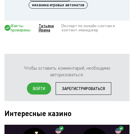
механика игровых автоматов
Факты
Татьяна
Эксперт по онлайн-слотам и
проверены
Ярема
контент-менеджер
Чтобы оставить комментарий, необходимо
авторизоваться:
ВОЙТИ
ЗАРЕГИСТРИРОВАТЬСЯ
Интересные казино