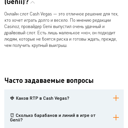
(Genii)?
Онлайн слот Cash Vegas — это отличное решение для тех,
кто хочет играть долго и весело. По мнению редакции
Casinoz, провайдер Genii выпустил очень удачный и
драйвовый слот. Есть лишь маленькое «но», он подходит
людям, которые не боятся риска и готовы ждать, прежде,
чем получить крупный выигрыш.
Часто задаваемые вопросы
🍓 Каков RTP в Cash Vegas?
Уровень возврата игроку составляет 96.03%.
⏰ Сколько барабанов и линий в игре от
Genii?