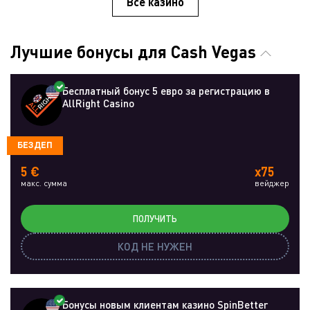
Все казино
Лучшие бонусы для Cash Vegas
Бесплатный бонус 5 евро за регистрацию в
AllRight Casino
БЕЗДЕП
5 €
x75
макс. сумма
вейджер
ПОЛУЧИТЬ
КОД НЕ НУЖЕН
Бонусы новым клиентам казино SpinBetter