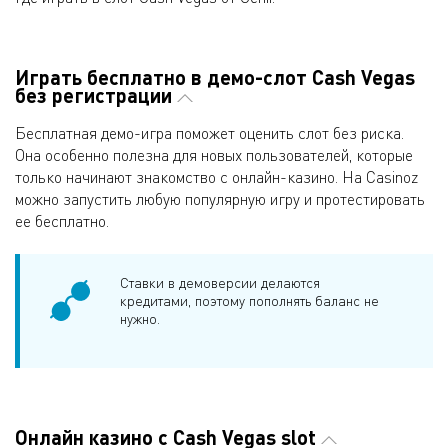
Играть бесплатно в демо-слот Cash Vegas
без регистрации
Бесплатная демо-игра поможет оценить слот без риска.
Она особенно полезна для новых пользователей, которые
только начинают знакомство с онлайн-казино. На Casinoz
можно запустить любую популярную игру и протестировать
ее бесплатно.
Ставки в демоверсии делаются
кредитами, поэтому пополнять баланс не
нужно.
Онлайн казино с Cash Vegas slot