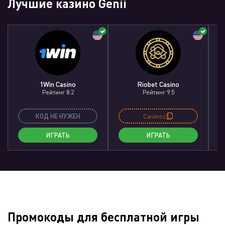
Лучшие казино Genii
1Win Casino
Riobet Casino
Рейтинг 8.2
Рейтинг 9.5
КОД НЕ НУЖЕН
Casinoz
ИГРАТЬ
ИГРАТЬ
Промокоды для бесплатной игры