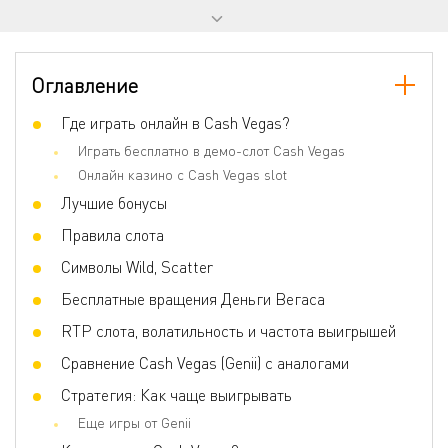
Количество барабанов
5
Количество линий
5
Оглавление
Джокеры
Нет
Скаттер
Где играть онлайн в Cash Vegas?
Да
Играть бесплатно в демо-слот Cash Vegas
Игра по равным шансам
Нет
Онлайн казино с Cash Vegas slot
Бонусные игры
Free Spins, Bonus Game, Respin
Лучшие бонусы
Волатильность
Высокая
Правила слота
3D слот
Да
Символы Wild, Scatter
Респины
Да
Бесплатные вращения Деньги Вегаса
Фриспины
Да
RTP слота, волатильность и частота выигрышей
Прогрессивные умножения
Да
Сравнение Cash Vegas (Genii) с аналогами
Ставка на линию
0.01 - 25
Стратегия: Как чаще выигрывать
Еще игры от Genii