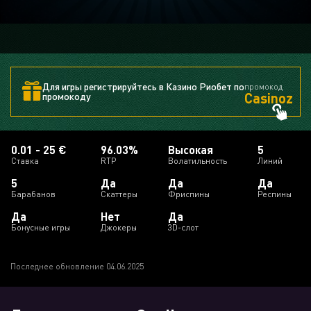
Для игры регистрируйтесь в Казино Риобет по
промокод
Casinoz
промокоду
0.01 - 25 €
96.03%
Высокая
5
Ставка
RTP
Волатильность
Линий
5
Да
Да
Да
Барабанов
Скаттеры
Фриспины
Респины
Да
Нет
Да
Бонусные игры
Джокеры
3D-слот
Последнее обновление 04.06.2025