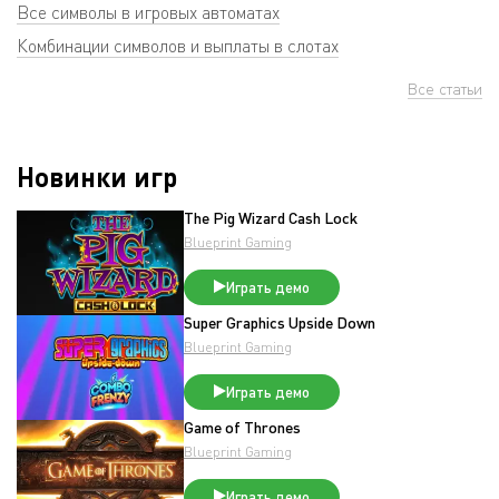
Все символы в игровых автоматах
Комбинации символов и выплаты в слотах
Все статьи
Новинки игр
The Pig Wizard Cash Lock
Blueprint Gaming
Играть демо
Super Graphics Upside Down
Blueprint Gaming
Играть демо
Game of Thrones
Blueprint Gaming
Играть демо