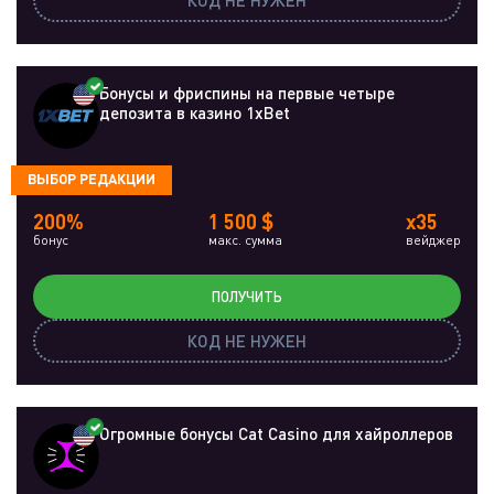
Бонусы и фриспины на первые четыре
депозита в казино 1xBet
ВЫБОР РЕДАКЦИИ
200%
1 500 $
x35
бонус
макс. сумма
вейджер
ПОЛУЧИТЬ
КОД НЕ НУЖЕН
Огромные бонусы Cat Casino для хайроллеров