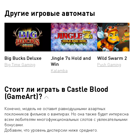
Другие игровые автоматы
Big Bucks Deluxe
Jingle 7s Hold and
Wild Swarm 2
Win
Big Time Gaming
Push Gaming
Kalamba
Стоит ли играть в Castle Blood
(GameArt)?
Конечно, модель не оставит равнодушными азартных
поклонников фильмов о вампирах. Но она также будет интересна
всем любителям многофункциональных слотов с увлекательными
бонусами.
Добавим, что уровень дисперсии ниже среднего.