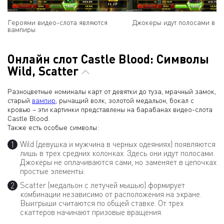
Героями видео-слота являются
Джокеры идут полосами в к
вампиры
Онлайн слот Castle Blood: Символы
Wild, Scatter
Разноцветные номиналы карт от девятки до туза, мрачный замок,
старый
вампир
, рычащий волк, золотой медальон, бокал с
кровью – эти картинки представлены на барабанах видео-слота
Castle Blood.
Также есть особые символы:
Wild (девушка и мужчина в черных одеяниях) появляются
лишь в трех средних колонках. Здесь они идут полосами.
Джокеры не оплачиваются сами, но заменяет в цепочках
простые элементы.
Scatter (медальон с летучей мышью) формирует
комбинации независимо от расположения на экране.
Выигрыши считаются по общей ставке. От трех
скаттеров начинают призовые вращения.