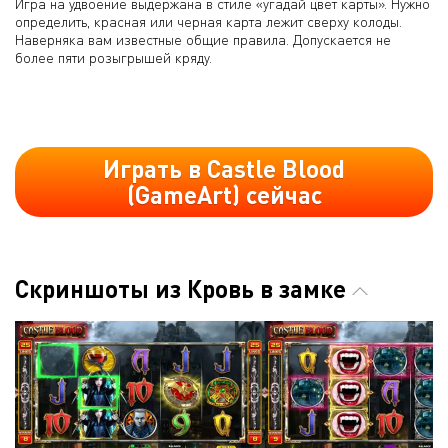
Игра на удвоение выдержана в стиле «угадай цвет карты». Нужно
определить, красная или черная карта лежит сверху колоды.
Наверняка вам известные общие правила. Допускается не
более пяти розыгрышей кряду.
Играть в Castle Blood
(GameArt) сейчас
Скриншоты из Кровь в замке