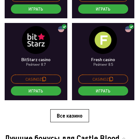
ИГРАТЬ
ИГРАТЬ
BitStarz casino
Fresh casino
Рейтинг 8.7
Рейтинг 8.5
CASINOZ
CASINOZ
ИГРАТЬ
ИГРАТЬ
Все казино
Лучшие бонусы для Castle Blood