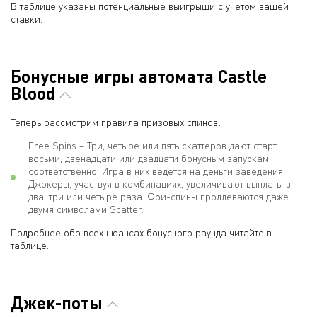
В таблице указаны потенциальные выигрыши с учетом вашей
ставки.
Бонусные игры автомата Castle
Blood
Теперь рассмотрим правила призовых спинов:
Free Spins – Три, четыре или пять скаттеров дают старт
восьми, двенадцати или двадцати бонусным запускам
соответственно. Игра в них ведется на деньги заведения.
Джокеры, участвуя в комбинациях, увеличивают выплаты в
два, три или четыре раза. Фри-спины продлеваются даже
двумя символами Scatter.
Подробнее обо всех нюансах бонусного раунда читайте в
таблице.
Джек-поты