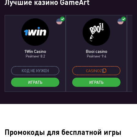
Лучшие казино GameArt
1Win Casino
Booi casino
Рейтинг 8.2
Рейтинг 9.4
КОД НЕ НУЖЕН
CASINOZ
ИГРАТЬ
ИГРАТЬ
Промокоды для бесплатной игры