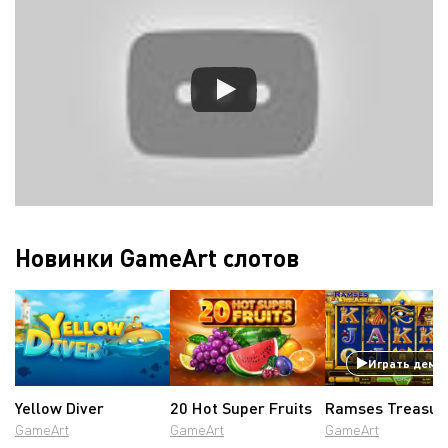
Новинки GameArt слотов
Играть демо
Yellow Diver
20 Hot Super Fruits
Ramses Treasur
GameArt
GameArt
GameArt